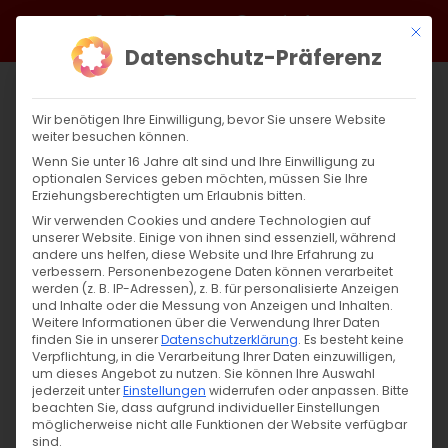
Zum
Facebook
X
Instagram
YouTube
Spotify
Telegram
LinkedIn
SoundCloud
Mit di
Inhalt
Datenschutz-Präferenz
springen
Wir benötigen Ihre Einwilligung, bevor Sie unsere Website
weiter besuchen können.
Wenn Sie unter 16 Jahre alt sind und Ihre Einwilligung zu
optionalen Services geben möchten, müssen Sie Ihre
Erziehungsberechtigten um Erlaubnis bitten.
Wir verwenden Cookies und andere Technologien auf
unserer Website. Einige von ihnen sind essenziell, während
andere uns helfen, diese Website und Ihre Erfahrung zu
verbessern.
Personenbezogene Daten können verarbeitet
werden (z. B. IP-Adressen), z. B. für personalisierte Anzeigen
und Inhalte oder die Messung von Anzeigen und Inhalten.
Weitere Informationen über die Verwendung Ihrer Daten
finden Sie in unserer
Datenschutzerklärung
.
Es besteht keine
Verpflichtung, in die Verarbeitung Ihrer Daten einzuwilligen,
um dieses Angebot zu nutzen.
Sie können Ihre Auswahl
jederzeit unter
Einstellungen
widerrufen oder anpassen.
Bitte
beachten Sie, dass aufgrund individueller Einstellungen
möglicherweise nicht alle Funktionen der Website verfügbar
sind.