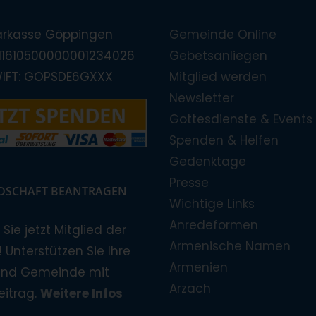
arkasse Göppingen
Gemeinde Online
E11610500000001234026
Gebetsanliegen
WIFT: GOPSDE6GXXX
Mitglied werden
Newsletter
Gottesdienste & Events
Spenden & Helfen
Gedenktage
Presse
EDSCHAFT BEANTRAGEN
Wichtige Links
Anredeformen
Sie jetzt Mitglied der
Armenische Namen
 Unterstützen Sie Ihre
Armenien
und Gemeinde mit
Arzach
eitrag.
Weitere Infos