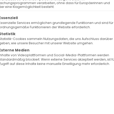
achungsprogrammen verarbeiten, ohne dass für Europäerinnen und
er eine Klagemöglichkeit besteht.
olgt eine Liste der Service-Gruppen, für die eine Ein
Essenziell
Essenzielle Services ermöglichen grundlegende Funktionen und sind für
ordnungsgemäße Funktionieren der Website erforderlich.
Statistik
Statistik-Cookies sammeln Nutzungsdaten, die uns Aufschluss darüber
geben, wie unsere Besucher mit unserer Website umgehen.
Externe Medien
Inhalte von Videoplattformen und Social-Media-Plattformen werden
standardmäßig blockiert. Wenn externe Services akzeptiert werden, ist f
Zugriff auf diese Inhalte keine manuelle Einwilligung mehr erforderlich.