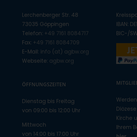
Lerchenberger Str. 48
Kreissp
73035 Göppingen
IBAN: D
Telefon:
+49 7161 8084717
BIC-/S
Fax:
+49 7161 8084709
E-Mail:
info (at) agbw.org
Webseite:
agbw.org
MITGLI
ÖFFNUNGSZEITEN
Werden 
Dienstag bis Freitag
Diözese!
von 09:00 bis 12:00 Uhr
Kirche 
Mittwoch
Ihrem B
von 14:00 bis 17:00 Uhr
hier