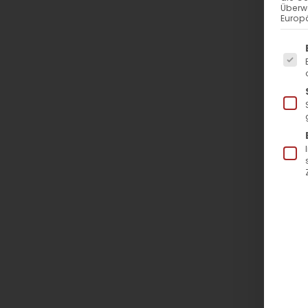
Überw
Europä
Es f