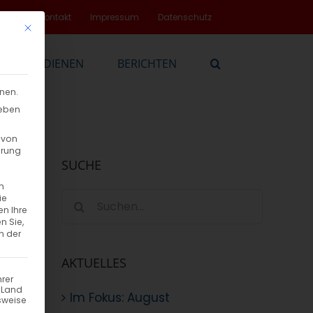
rvice
Kontakt
Impressum
Datenschutz
Mit diesem Button wird der Dialog geschlossen. Seine Funktionalität
EN
DIENEN
BERICHTEN
nnen.
geben
 von
hrung
SUCHE
n
Suche
ie
en Ihre
nach:
n Sie,
n der
sen
AKTUELLES
hrer
n Land
Im Fokus: August
sweise