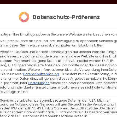
loud
AKTION HEIMAT SCHAFFEN!
Gottesdienste & Events
Se
Datenschutz-Präferenz
AGBW
WIR
BEKENN
nötigen Ihre Einwilligung, bevor Sie unsere Website weiter besuchen kö
ie unter 16 Jahre alt sind und Ihre Einwilligung zu optionalen Services 
n, müssen Sie Ihre Erziehungsberechtigten um Erlaubnis bitten.
rwenden Cookies und andere Technologien auf unserer Website. Einige
es Gute für 2025!
sind essenziell, während andere uns helfen, diese Website und Ihre Erfa
bessern.
Personenbezogene Daten können verarbeitet werden (z. B. IP-
en), z. B. für personalisierte Anzeigen und Inhalte oder die Messung von
es Gute für 2025! Liebe Gemeindemitglieder, liebe
en und Inhalten.
Weitere Informationen über die Verwendung Ihrer Date
 Sie in unserer
Datenschutzerklärung
.
Es besteht keine Verpflichtung, in d
undinnen [...]
eitung Ihrer Daten einzuwilligen, um dieses Angebot zu nutzen.
Sie könn
l jederzeit unter
Einstellungen
widerrufen oder anpassen.
Bitte beachte
ufgrund individueller Einstellungen möglicherweise nicht alle Funktione
e verfügbar sind.
Weiterle
 Services verarbeiten personenbezogene Daten in den USA. Mit Ihrer
ligung zur Nutzung dieser Services willigen Sie auch in die Verarbeitung I
in den USA gemäß Art. 49 (1) lit. a GDPR ein. Der EuGH stuft die USA als ei
zureichendem Datenschutz nach EU-Standards ein. Es besteht beispiel
efahr, dass US-Behörden personenbezogene Daten in