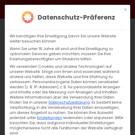
Zum
Facebook
X
Instagram
YouTube
Spotify
Telegram
LinkedIn
SoundCloud
Mit di
Inhalt
Datenschutz-Präferenz
springen
Wir benötigen Ihre Einwilligung, bevor Sie unsere Website
weiter besuchen können.
Wenn Sie unter 16 Jahre alt sind und Ihre Einwilligung zu
optionalen Services geben möchten, müssen Sie Ihre
Erziehungsberechtigten um Erlaubnis bitten.
Wir verwenden Cookies und andere Technologien auf
unserer Website. Einige von ihnen sind essenziell, während
andere uns helfen, diese Website und Ihre Erfahrung zu
Fest der Heiligen Apostel Andreas und
verbessern.
Personenbezogene Daten können verarbeitet
werden (z. B. IP-Adressen), z. B. für personalisierte Anzeigen
Philippus
und Inhalte oder die Messung von Anzeigen und Inhalten.
Weitere Informationen über die Verwendung Ihrer Daten
finden Sie in unserer
Datenschutzerklärung
.
Es besteht keine
Fest der Heiligen Apostel Andreas und
Verpflichtung, in die Verarbeitung Ihrer Daten einzuwilligen,
um dieses Angebot zu nutzen.
Sie können Ihre Auswahl
Philippus "Komm [...]
jederzeit unter
Einstellungen
widerrufen oder anpassen.
Bitte
beachten Sie, dass aufgrund individueller Einstellungen
möglicherweise nicht alle Funktionen der Website verfügbar
sind.