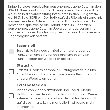
16. November 2024
|
Allgemein
,
Glaubensfragen
Einige Services verarbeiten personenbezogene Daten in den
Weiterlesen
USA. Mit Ihrer Einwilligung zur Nutzung dieser Services willigen
Sie auch in die Verarbeitung Ihrer Daten in den USA gemäß
Art. 49 (1) lit. a GDPR ein. Der EuGH stuft die USA als ein Land mit
unzureichendem Datenschutz nach EU-Standards ein. Es
besteht beispielsweise die Gefahr, dass US-Behörden
personenbezogene Daten in Überwachungsprogrammen
verarbeiten, ohne dass für Europäerinnen und Europäer eine
Klagemöglichkeit besteht.
Es folgt eine Liste der Service-Gruppen, für die
Essenziell
Essenzielle Services ermöglichen grundlegende
Funktionen und sind für das ordnungsgemäße
Funktionieren der Website erforderlich.
SUCHE
Statistik
Statistik-Cookies sammeln Nutzungsdaten, die uns
Suche
Aufschluss darüber geben, wie unsere Besucher mit
unserer Website umgehen.
nach:
Externe Medien
Inhalte von Videoplattformen und Social-Media-
Plattformen werden standardmäßig blockiert. Wenn
AKTUELLES
externe Services akzeptiert werden, ist für den Zugriff
auf diese Inhalte keine manuelle Einwilligung mehr
Im Fokus: August
erforderlich.