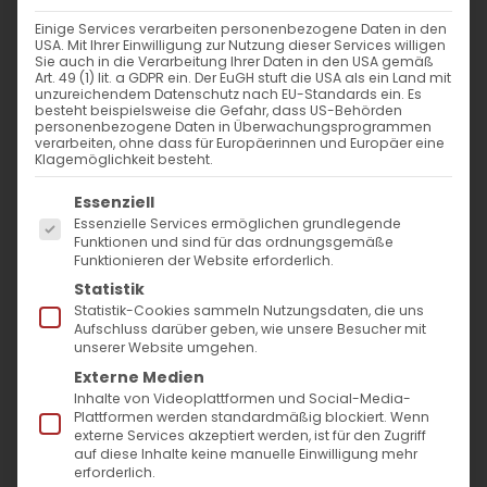
24. Dezember 2024
|
Abteilung Diakonie
,
Glaubensfragen
Einige Services verarbeiten personenbezogene Daten in den
Weiterlesen
USA. Mit Ihrer Einwilligung zur Nutzung dieser Services willigen
Sie auch in die Verarbeitung Ihrer Daten in den USA gemäß
Art. 49 (1) lit. a GDPR ein. Der EuGH stuft die USA als ein Land mit
unzureichendem Datenschutz nach EU-Standards ein. Es
besteht beispielsweise die Gefahr, dass US-Behörden
personenbezogene Daten in Überwachungsprogrammen
verarbeiten, ohne dass für Europäerinnen und Europäer eine
Klagemöglichkeit besteht.
Es folgt eine Liste der Service-Gruppen, für die
Essenziell
Essenzielle Services ermöglichen grundlegende
Funktionen und sind für das ordnungsgemäße
Funktionieren der Website erforderlich.
SUCHE
Statistik
Statistik-Cookies sammeln Nutzungsdaten, die uns
Suche
Aufschluss darüber geben, wie unsere Besucher mit
unserer Website umgehen.
nach:
Externe Medien
Inhalte von Videoplattformen und Social-Media-
Plattformen werden standardmäßig blockiert. Wenn
AKTUELLES
externe Services akzeptiert werden, ist für den Zugriff
auf diese Inhalte keine manuelle Einwilligung mehr
Im Fokus: August
erforderlich.