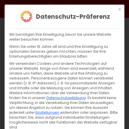
Zum
Facebook
X
Instagram
YouTube
Spotify
Telegram
LinkedIn
SoundCloud
Mit di
Inhalt
Datenschutz-Präferenz
springen
Wir benötigen Ihre Einwilligung, bevor Sie unsere Website
weiter besuchen können.
Wenn Sie unter 16 Jahre alt sind und Ihre Einwilligung zu
optionalen Services geben möchten, müssen Sie Ihre
Erziehungsberechtigten um Erlaubnis bitten.
Wir verwenden Cookies und andere Technologien auf
unserer Website. Einige von ihnen sind essenziell, während
andere uns helfen, diese Website und Ihre Erfahrung zu
Der Diakonat heute: Vom Altardienst zur
verbessern.
Personenbezogene Daten können verarbeitet
werden (z. B. IP-Adressen), z. B. für personalisierte Anzeigen
ganzheitlichen Diakonie
und Inhalte oder die Messung von Anzeigen und Inhalten.
Weitere Informationen über die Verwendung Ihrer Daten
finden Sie in unserer
Datenschutzerklärung
.
Es besteht keine
Der Diakonat heute: Vom Altardienst zur
Verpflichtung, in die Verarbeitung Ihrer Daten einzuwilligen,
um dieses Angebot zu nutzen.
Sie können Ihre Auswahl
ganzheitlichen Diakonie [...]
jederzeit unter
Einstellungen
widerrufen oder anpassen.
Bitte
beachten Sie, dass aufgrund individueller Einstellungen
möglicherweise nicht alle Funktionen der Website verfügbar
sind.