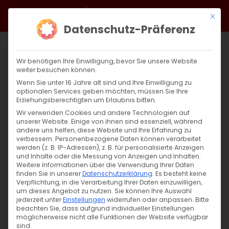
Zum
Facebook
X
Instagram
YouTube
Spotify
Telegram
LinkedIn
SoundCloud
Mit di
Inhalt
Datenschutz-Präferenz
springen
Wir benötigen Ihre Einwilligung, bevor Sie unsere Website
weiter besuchen können.
Wenn Sie unter 16 Jahre alt sind und Ihre Einwilligung zu
optionalen Services geben möchten, müssen Sie Ihre
Erziehungsberechtigten um Erlaubnis bitten.
Wir verwenden Cookies und andere Technologien auf
unserer Website. Einige von ihnen sind essenziell, während
andere uns helfen, diese Website und Ihre Erfahrung zu
Toxische Beziehungen
verbessern.
Personenbezogene Daten können verarbeitet
werden (z. B. IP-Adressen), z. B. für personalisierte Anzeigen
und Inhalte oder die Messung von Anzeigen und Inhalten.
Weitere Informationen über die Verwendung Ihrer Daten
Toxische Beziehungen: Gefangen in
finden Sie in unserer
Datenschutzerklärung
.
Es besteht keine
zerstörerischen Mustern Ein [...]
Verpflichtung, in die Verarbeitung Ihrer Daten einzuwilligen,
um dieses Angebot zu nutzen.
Sie können Ihre Auswahl
jederzeit unter
Einstellungen
widerrufen oder anpassen.
Bitte
beachten Sie, dass aufgrund individueller Einstellungen
möglicherweise nicht alle Funktionen der Website verfügbar
26. März 2025
|
Abteilung Diakonie
,
Allgemein
sind.