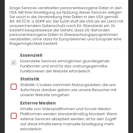
Weiterlesen
Einige Services verarbeiten personenbezogene Daten in den
USA. Mit Ihrer Einwilligung zur Nutzung dieser Services willigen
Sie auch in die Verarbeitung Ihrer Daten in den USA gemäß
Art. 49 (1) lit. a GDPR ein. Der EuGH stuft die USA als ein Land mit
unzureichendem Datenschutz nach EU-Standards ein. Es
besteht beispielsweise die Gefahr, dass US-Behörden
personenbezogene Daten in Überwachungsprogrammen
verarbeiten, ohne dass für Europäerinnen und Europäer eine
Klagemöglichkeit besteht.
Es folgt eine Liste der Service-Gruppen, für die
Essenziell
Essenzielle Services ermöglichen grundlegende
SUCHE
Funktionen und sind für das ordnungsgemäße
Funktionieren der Website erforderlich.
Statistik
Suche
Statistik-Cookies sammeln Nutzungsdaten, die uns
nach:
Aufschluss darüber geben, wie unsere Besucher mit
unserer Website umgehen.
Externe Medien
AKTUELLES
Inhalte von Videoplattformen und Social-Media-
Plattformen werden standardmäßig blockiert. Wenn
externe Services akzeptiert werden, ist für den Zugriff
Im Fokus: August
auf diese Inhalte keine manuelle Einwilligung mehr
erforderlich.