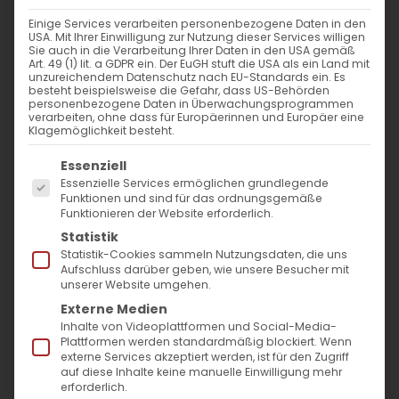
Einige Services verarbeiten personenbezogene Daten in den
USA. Mit Ihrer Einwilligung zur Nutzung dieser Services willigen
Sie auch in die Verarbeitung Ihrer Daten in den USA gemäß
Hl. Gregor der Theologe
Art. 49 (1) lit. a GDPR ein. Der EuGH stuft die USA als ein Land mit
unzureichendem Datenschutz nach EU-Standards ein. Es
besteht beispielsweise die Gefahr, dass US-Behörden
personenbezogene Daten in Überwachungsprogrammen
Der Hl. Gregor der Theologe Am 31.07.2021
verarbeiten, ohne dass für Europäerinnen und Europäer eine
Klagemöglichkeit besteht.
feierte [...]
Es folgt eine Liste der Service-Gruppen, für die
Essenziell
Essenzielle Services ermöglichen grundlegende
Funktionen und sind für das ordnungsgemäße
1. August 2021
|
Glaubensfragen
,
Kirchenjahr
Funktionieren der Website erforderlich.
Weiterlesen
Statistik
Statistik-Cookies sammeln Nutzungsdaten, die uns
Aufschluss darüber geben, wie unsere Besucher mit
unserer Website umgehen.
Externe Medien
Inhalte von Videoplattformen und Social-Media-
Plattformen werden standardmäßig blockiert. Wenn
externe Services akzeptiert werden, ist für den Zugriff
auf diese Inhalte keine manuelle Einwilligung mehr
erforderlich.