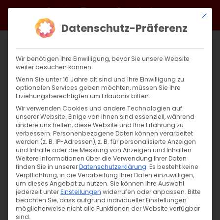
Zum
Facebook
X
Instagram
YouTube
Spotify
Telegram
LinkedIn
SoundCloud
Mit di
Inhalt
Datenschutz-Präferenz
springen
Wir benötigen Ihre Einwilligung, bevor Sie unsere Website
weiter besuchen können.
Wenn Sie unter 16 Jahre alt sind und Ihre Einwilligung zu
optionalen Services geben möchten, müssen Sie Ihre
Erziehungsberechtigten um Erlaubnis bitten.
Wir verwenden Cookies und andere Technologien auf
unserer Website. Einige von ihnen sind essenziell, während
andere uns helfen, diese Website und Ihre Erfahrung zu
verbessern.
Personenbezogene Daten können verarbeitet
werden (z. B. IP-Adressen), z. B. für personalisierte Anzeigen
und Inhalte oder die Messung von Anzeigen und Inhalten.
Weitere Informationen über die Verwendung Ihrer Daten
finden Sie in unserer
Datenschutzerklärung
.
Es besteht keine
Verpflichtung, in die Verarbeitung Ihrer Daten einzuwilligen,
um dieses Angebot zu nutzen.
Sie können Ihre Auswahl
jederzeit unter
Einstellungen
widerrufen oder anpassen.
Bitte
beachten Sie, dass aufgrund individueller Einstellungen
möglicherweise nicht alle Funktionen der Website verfügbar
sind.