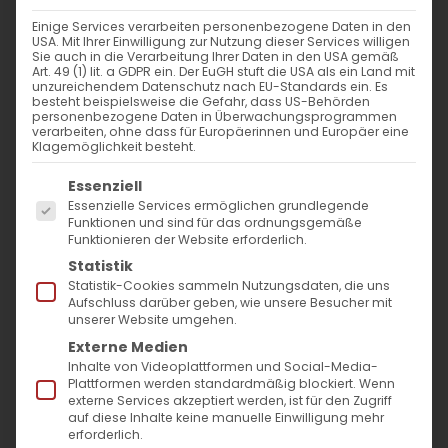
Weiterlesen
Einige Services verarbeiten personenbezogene Daten in den
USA. Mit Ihrer Einwilligung zur Nutzung dieser Services willigen
Sie auch in die Verarbeitung Ihrer Daten in den USA gemäß
Art. 49 (1) lit. a GDPR ein. Der EuGH stuft die USA als ein Land mit
unzureichendem Datenschutz nach EU-Standards ein. Es
besteht beispielsweise die Gefahr, dass US-Behörden
personenbezogene Daten in Überwachungsprogrammen
verarbeiten, ohne dass für Europäerinnen und Europäer eine
Klagemöglichkeit besteht.
Es folgt eine Liste der Service-Gruppen, für die
Essenziell
Essenzielle Services ermöglichen grundlegende
SUCHE
Funktionen und sind für das ordnungsgemäße
Funktionieren der Website erforderlich.
Statistik
Suche
Statistik-Cookies sammeln Nutzungsdaten, die uns
nach:
Aufschluss darüber geben, wie unsere Besucher mit
unserer Website umgehen.
Externe Medien
AKTUELLES
Inhalte von Videoplattformen und Social-Media-
Plattformen werden standardmäßig blockiert. Wenn
externe Services akzeptiert werden, ist für den Zugriff
Im Fokus: August
auf diese Inhalte keine manuelle Einwilligung mehr
erforderlich.