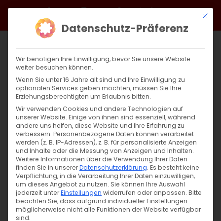
Zum
Facebook
X
Instagram
YouTube
Spotify
Telegram
LinkedIn
SoundCloud
Mit di
Inhalt
Datenschutz-Präferenz
springen
Wir benötigen Ihre Einwilligung, bevor Sie unsere Website
weiter besuchen können.
Wenn Sie unter 16 Jahre alt sind und Ihre Einwilligung zu
optionalen Services geben möchten, müssen Sie Ihre
Erziehungsberechtigten um Erlaubnis bitten.
Wir verwenden Cookies und andere Technologien auf
unserer Website. Einige von ihnen sind essenziell, während
andere uns helfen, diese Website und Ihre Erfahrung zu
Der Weg zum Licht der Erkenntnis
verbessern.
Personenbezogene Daten können verarbeitet
werden (z. B. IP-Adressen), z. B. für personalisierte Anzeigen
und Inhalte oder die Messung von Anzeigen und Inhalten.
Weitere Informationen über die Verwendung Ihrer Daten
Der Weg zum Licht der Erkenntnis Gottes Die
finden Sie in unserer
Datenschutzerklärung
.
Es besteht keine
[...]
Verpflichtung, in die Verarbeitung Ihrer Daten einzuwilligen,
um dieses Angebot zu nutzen.
Sie können Ihre Auswahl
jederzeit unter
Einstellungen
widerrufen oder anpassen.
Bitte
beachten Sie, dass aufgrund individueller Einstellungen
möglicherweise nicht alle Funktionen der Website verfügbar
30. Dezember 2024
|
Allgemein
sind.