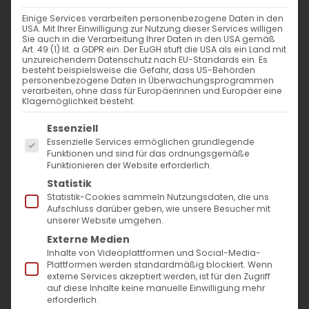
Weiterlesen
Einige Services verarbeiten personenbezogene Daten in den
USA. Mit Ihrer Einwilligung zur Nutzung dieser Services willigen
Sie auch in die Verarbeitung Ihrer Daten in den USA gemäß
Art. 49 (1) lit. a GDPR ein. Der EuGH stuft die USA als ein Land mit
unzureichendem Datenschutz nach EU-Standards ein. Es
besteht beispielsweise die Gefahr, dass US-Behörden
personenbezogene Daten in Überwachungsprogrammen
verarbeiten, ohne dass für Europäerinnen und Europäer eine
Klagemöglichkeit besteht.
Es folgt eine Liste der Service-Gruppen, für die
Essenziell
Essenzielle Services ermöglichen grundlegende
SUCHE
Funktionen und sind für das ordnungsgemäße
Funktionieren der Website erforderlich.
Statistik
Suche
Statistik-Cookies sammeln Nutzungsdaten, die uns
nach:
Aufschluss darüber geben, wie unsere Besucher mit
unserer Website umgehen.
Externe Medien
AKTUELLES
Inhalte von Videoplattformen und Social-Media-
Plattformen werden standardmäßig blockiert. Wenn
externe Services akzeptiert werden, ist für den Zugriff
Im Fokus: August
auf diese Inhalte keine manuelle Einwilligung mehr
erforderlich.