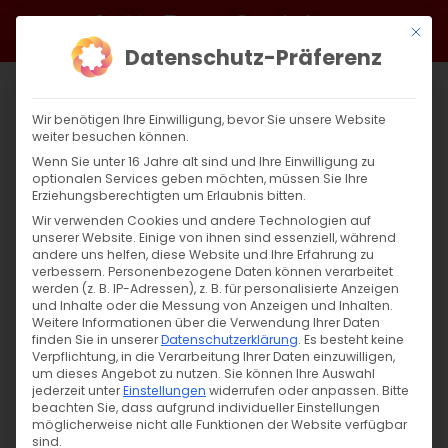
Zum
Facebook
X
Instagram
YouTube
Spotify
Telegram
LinkedIn
SoundCloud
Mit di
Inhalt
Datenschutz-Präferenz
springen
Wir benötigen Ihre Einwilligung, bevor Sie unsere Website
weiter besuchen können.
Wenn Sie unter 16 Jahre alt sind und Ihre Einwilligung zu
optionalen Services geben möchten, müssen Sie Ihre
Erziehungsberechtigten um Erlaubnis bitten.
Wir verwenden Cookies und andere Technologien auf
unserer Website. Einige von ihnen sind essenziell, während
andere uns helfen, diese Website und Ihre Erfahrung zu
Geghard Ensemble zu Gast
verbessern.
Personenbezogene Daten können verarbeitet
werden (z. B. IP-Adressen), z. B. für personalisierte Anzeigen
und Inhalte oder die Messung von Anzeigen und Inhalten.
Weitere Informationen über die Verwendung Ihrer Daten
Geghard Vokalensemble aus Armenien mit
finden Sie in unserer
Datenschutzerklärung
.
Es besteht keine
Konzerten in Esslingen a.N. [...]
Verpflichtung, in die Verarbeitung Ihrer Daten einzuwilligen,
um dieses Angebot zu nutzen.
Sie können Ihre Auswahl
jederzeit unter
Einstellungen
widerrufen oder anpassen.
Bitte
beachten Sie, dass aufgrund individueller Einstellungen
möglicherweise nicht alle Funktionen der Website verfügbar
30. Juni 2022
|
Abteilung Kultur
,
Aktuell
,
Allgemein
sind.