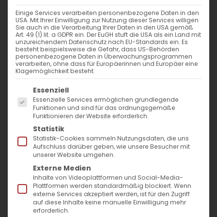
Einige Services verarbeiten personenbezogene Daten in den
USA. Mit Ihrer Einwilligung zur Nutzung dieser Services willigen
Sie auch in die Verarbeitung Ihrer Daten in den USA gemäß
Art. 49 (1) lit. a GDPR ein. Der EuGH stuft die USA als ein Land mit
unzureichendem Datenschutz nach EU-Standards ein. Es
besteht beispielsweise die Gefahr, dass US-Behörden
personenbezogene Daten in Überwachungsprogrammen
verarbeiten, ohne dass für Europäerinnen und Europäer eine
Klagemöglichkeit besteht.
Es folgt eine Liste der Service-Gruppen, für die
Essenziell
SUCHE
Essenzielle Services ermöglichen grundlegende
Funktionen und sind für das ordnungsgemäße
Suche
Funktionieren der Website erforderlich.
Statistik
nach:
Statistik-Cookies sammeln Nutzungsdaten, die uns
Aufschluss darüber geben, wie unsere Besucher mit
unserer Website umgehen.
AKTUELLES
Externe Medien
Inhalte von Videoplattformen und Social-Media-
Im Fokus: August
Plattformen werden standardmäßig blockiert. Wenn
externe Services akzeptiert werden, ist für den Zugriff
auf diese Inhalte keine manuelle Einwilligung mehr
Sichtbar sein, ins Gespräch kommen
erforderlich.