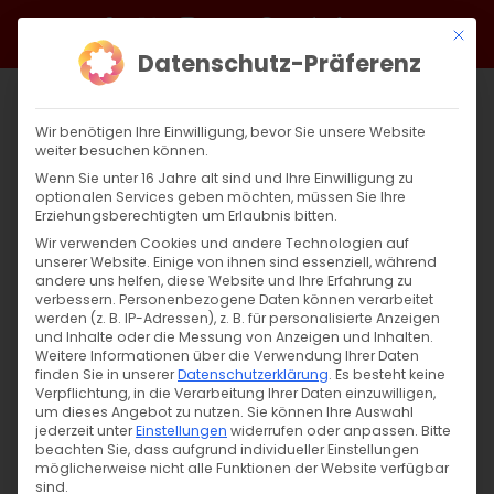
Zum
Facebook
X
Instagram
YouTube
Spotify
Telegram
LinkedIn
SoundCloud
Mit di
Inhalt
Datenschutz-Präferenz
springen
Wir benötigen Ihre Einwilligung, bevor Sie unsere Website
weiter besuchen können.
Wenn Sie unter 16 Jahre alt sind und Ihre Einwilligung zu
optionalen Services geben möchten, müssen Sie Ihre
Erziehungsberechtigten um Erlaubnis bitten.
Wir verwenden Cookies und andere Technologien auf
unserer Website. Einige von ihnen sind essenziell, während
andere uns helfen, diese Website und Ihre Erfahrung zu
Im Fokus: Juni
verbessern.
Personenbezogene Daten können verarbeitet
werden (z. B. IP-Adressen), z. B. für personalisierte Anzeigen
und Inhalte oder die Messung von Anzeigen und Inhalten.
Weitere Informationen über die Verwendung Ihrer Daten
Im Fokus: Juni „Und sie wurden alle erfüllt [...]
finden Sie in unserer
Datenschutzerklärung
.
Es besteht keine
Verpflichtung, in die Verarbeitung Ihrer Daten einzuwilligen,
um dieses Angebot zu nutzen.
Sie können Ihre Auswahl
jederzeit unter
Einstellungen
widerrufen oder anpassen.
Bitte
29. Mai 2025
|
Aktuell
,
Allgemein
beachten Sie, dass aufgrund individueller Einstellungen
Weiterlesen
möglicherweise nicht alle Funktionen der Website verfügbar
sind.