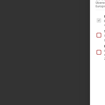
Überw
Europä
Es f