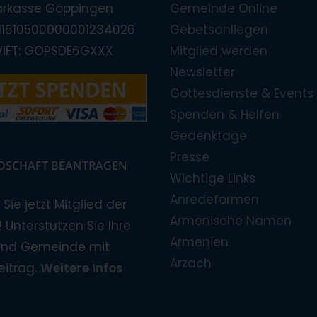
arkasse Göppingen
Gemeinde Online
E11610500000001234026
Gebetsanliegen
WIFT: GOPSDE6GXXX
Mitglied werden
Newsletter
Gottesdienste & Events
Spenden & Helfen
Gedenktage
Presse
EDSCHAFT BEANTRAGEN
Wichtige Links
Anredeformen
Sie jetzt Mitglied der
Armenische Namen
 Unterstützen Sie Ihre
Armenien
und Gemeinde mit
Arzach
eitrag.
Weitere Infos