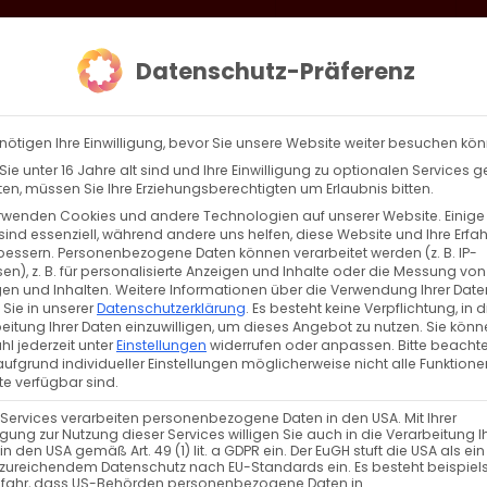
loud
AKTION HEIMAT SCHAFFEN!
Gottesdienste & Events
Se
Datenschutz-Präferenz
AGBW
WIR
BEKENN
nötigen Ihre Einwilligung, bevor Sie unsere Website weiter besuchen kö
ie unter 16 Jahre alt sind und Ihre Einwilligung zu optionalen Services 
n, müssen Sie Ihre Erziehungsberechtigten um Erlaubnis bitten.
rwenden Cookies und andere Technologien auf unserer Website. Einige
ne Heiligkeit Karekin II
sind essenziell, während andere uns helfen, diese Website und Ihre Erfa
bessern.
Personenbezogene Daten können verarbeitet werden (z. B. IP-
en), z. B. für personalisierte Anzeigen und Inhalte oder die Messung von
. Karekin II, Katholikos aller Armenier Hüter [...]
en und Inhalten.
Weitere Informationen über die Verwendung Ihrer Date
 Sie in unserer
Datenschutzerklärung
.
Es besteht keine Verpflichtung, in d
eitung Ihrer Daten einzuwilligen, um dieses Angebot zu nutzen.
Sie könn
l jederzeit unter
Einstellungen
widerrufen oder anpassen.
Bitte beachte
ufgrund individueller Einstellungen möglicherweise nicht alle Funktione
Weiterle
e verfügbar sind.
 Services verarbeiten personenbezogene Daten in den USA. Mit Ihrer
ligung zur Nutzung dieser Services willigen Sie auch in die Verarbeitung I
in den USA gemäß Art. 49 (1) lit. a GDPR ein. Der EuGH stuft die USA als ei
zureichendem Datenschutz nach EU-Standards ein. Es besteht beispiel
efahr, dass US-Behörden personenbezogene Daten in