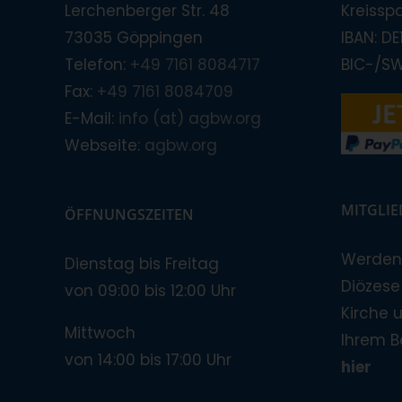
Lerchenberger Str. 48
Kreissp
73035 Göppingen
IBAN: D
Telefon:
+49 7161 8084717
BIC-/S
Fax:
+49 7161 8084709
E-Mail:
info (at) agbw.org
Webseite:
agbw.org
MITGLI
ÖFFNUNGSZEITEN
Werden 
Dienstag bis Freitag
Diözese!
von 09:00 bis 12:00 Uhr
Kirche 
Mittwoch
Ihrem B
von 14:00 bis 17:00 Uhr
hier