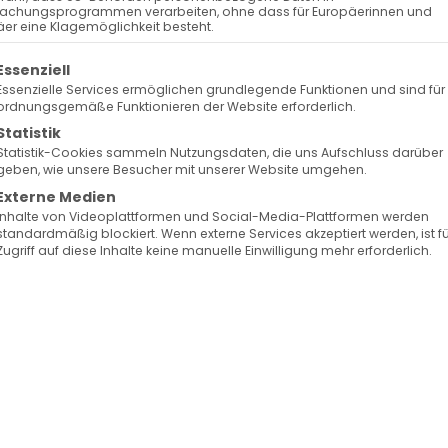
achungsprogrammen verarbeiten, ohne dass für Europäerinnen und
er eine Klagemöglichkeit besteht.
olgt eine Liste der Service-Gruppen, für die eine Ein
Essenziell
Essenzielle Services ermöglichen grundlegende Funktionen und sind für
ordnungsgemäße Funktionieren der Website erforderlich.
Statistik
Statistik-Cookies sammeln Nutzungsdaten, die uns Aufschluss darüber
geben, wie unsere Besucher mit unserer Website umgehen.
Externe Medien
Inhalte von Videoplattformen und Social-Media-Plattformen werden
standardmäßig blockiert. Wenn externe Services akzeptiert werden, ist f
Zugriff auf diese Inhalte keine manuelle Einwilligung mehr erforderlich.