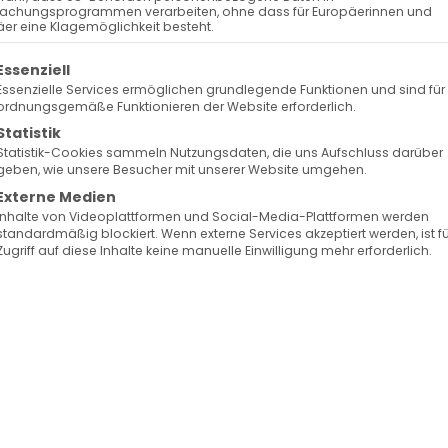
achungsprogrammen verarbeiten, ohne dass für Europäerinnen und
er eine Klagemöglichkeit besteht.
olgt eine Liste der Service-Gruppen, für die eine Ein
Essenziell
Essenzielle Services ermöglichen grundlegende Funktionen und sind für
ordnungsgemäße Funktionieren der Website erforderlich.
Statistik
Statistik-Cookies sammeln Nutzungsdaten, die uns Aufschluss darüber
geben, wie unsere Besucher mit unserer Website umgehen.
Externe Medien
Inhalte von Videoplattformen und Social-Media-Plattformen werden
standardmäßig blockiert. Wenn externe Services akzeptiert werden, ist f
Zugriff auf diese Inhalte keine manuelle Einwilligung mehr erforderlich.