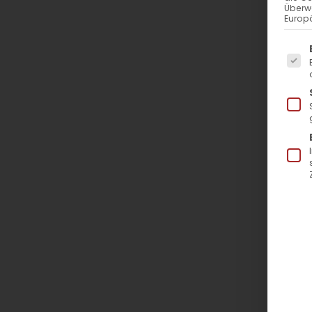
Überw
Europä
Es f