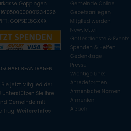
arkasse Göppingen
Gemeinde Online
E11610500000001234026
Gebetsanliegen
WIFT: GOPSDE6GXXX
Mitglied werden
Newsletter
Gottesdienste & Events
Spenden & Helfen
Gedenktage
Presse
EDSCHAFT BEANTRAGEN
Wichtige Links
Anredeformen
Sie jetzt Mitglied der
Armenische Namen
 Unterstützen Sie Ihre
Armenien
und Gemeinde mit
Arzach
eitrag.
Weitere Infos