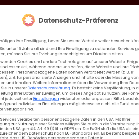
loud
AKTION HEIMAT SCHAFFEN!
Gottesdienste & Events
Se
Datenschutz-Präferenz
AGBW
WIR
BEKENN
nötigen Ihre Einwilligung, bevor Sie unsere Website weiter besuchen kö
ie unter 16 Jahre alt sind und Ihre Einwilligung zu optionalen Services 
n, müssen Sie Ihre Erziehungsberechtigten um Erlaubnis bitten.
rwenden Cookies und andere Technologien auf unserer Website. Einige
frage zu unserem Gemeindebrief
sind essenziell, während andere uns helfen, diese Website und Ihre Erfa
bessern.
Personenbezogene Daten können verarbeitet werden (z. B. IP-
en), z. B. für personalisierte Anzeigen und Inhalte oder die Messung von
rage zum Gemeindebrief und Newsletter der AGB
en und Inhalten.
Weitere Informationen über die Verwendung Ihrer Date
 Sie in unserer
Datenschutzerklärung
.
Es besteht keine Verpflichtung, in d
e [...]
eitung Ihrer Daten einzuwilligen, um dieses Angebot zu nutzen.
Sie könn
l jederzeit unter
Einstellungen
widerrufen oder anpassen.
Bitte beachte
ufgrund individueller Einstellungen möglicherweise nicht alle Funktione
e verfügbar sind.
Weiterle
 Services verarbeiten personenbezogene Daten in den USA. Mit Ihrer
ligung zur Nutzung dieser Services willigen Sie auch in die Verarbeitung I
in den USA gemäß Art. 49 (1) lit. a GDPR ein. Der EuGH stuft die USA als ei
zureichendem Datenschutz nach EU-Standards ein. Es besteht beispiel
efahr, dass US-Behörden personenbezogene Daten in