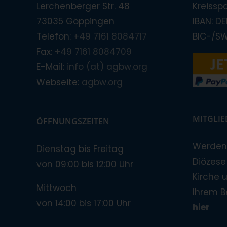
Lerchenberger Str. 48
Kreissp
73035 Göppingen
IBAN: D
Telefon:
+49 7161 8084717
BIC-/S
Fax:
+49 7161 8084709
E-Mail:
info (at) agbw.org
Webseite:
agbw.org
MITGLI
ÖFFNUNGSZEITEN
Werden 
Dienstag bis Freitag
Diözese!
von 09:00 bis 12:00 Uhr
Kirche 
Mittwoch
Ihrem B
von 14:00 bis 17:00 Uhr
hier