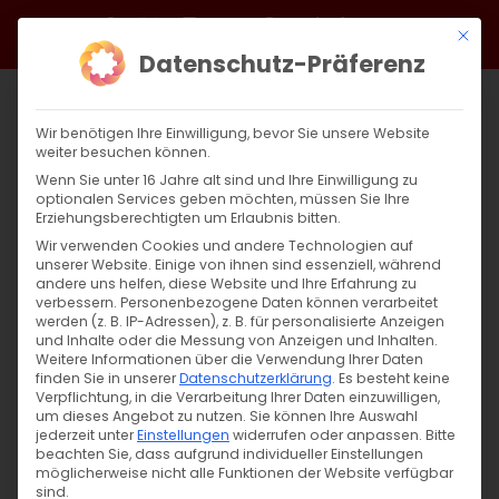
Zum
Facebook
X
Instagram
YouTube
Spotify
Telegram
LinkedIn
SoundCloud
Mit di
Inhalt
Datenschutz-Präferenz
springen
Wir benötigen Ihre Einwilligung, bevor Sie unsere Website
weiter besuchen können.
Wenn Sie unter 16 Jahre alt sind und Ihre Einwilligung zu
optionalen Services geben möchten, müssen Sie Ihre
Erziehungsberechtigten um Erlaubnis bitten.
Wir verwenden Cookies und andere Technologien auf
unserer Website. Einige von ihnen sind essenziell, während
andere uns helfen, diese Website und Ihre Erfahrung zu
verbessern.
Personenbezogene Daten können verarbeitet
werden (z. B. IP-Adressen), z. B. für personalisierte Anzeigen
und Inhalte oder die Messung von Anzeigen und Inhalten.
Weitere Informationen über die Verwendung Ihrer Daten
finden Sie in unserer
Datenschutzerklärung
.
Es besteht keine
Verpflichtung, in die Verarbeitung Ihrer Daten einzuwilligen,
um dieses Angebot zu nutzen.
Sie können Ihre Auswahl
SUCHE
jederzeit unter
Einstellungen
widerrufen oder anpassen.
Bitte
beachten Sie, dass aufgrund individueller Einstellungen
Suche
möglicherweise nicht alle Funktionen der Website verfügbar
sind.