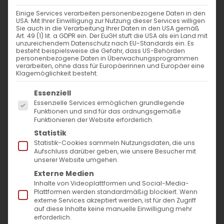
nach:
Einige Services verarbeiten personenbezogene Daten in den
USA. Mit Ihrer Einwilligung zur Nutzung dieser Services willigen
Sie auch in die Verarbeitung Ihrer Daten in den USA gemäß
AKTUELLES
Art. 49 (1) lit. a GDPR ein. Der EuGH stuft die USA als ein Land mit
unzureichendem Datenschutz nach EU-Standards ein. Es
besteht beispielsweise die Gefahr, dass US-Behörden
Im Fokus: August
personenbezogene Daten in Überwachungsprogrammen
verarbeiten, ohne dass für Europäerinnen und Europäer eine
Klagemöglichkeit besteht.
Sichtbar sein, ins Gespräch kommen
Es folgt eine Liste der Service-Gruppen, für die
Essenziell
Essenzielle Services ermöglichen grundlegende
Vardavar in Göppingen und in den
Funktionen und sind für das ordnungsgemäße
Funktionieren der Website erforderlich.
Gemeinden der Diözese
Statistik
Statistik-Cookies sammeln Nutzungsdaten, die uns
Aufschluss darüber geben, wie unsere Besucher mit
unserer Website umgehen.
Externe Medien
Inhalte von Videoplattformen und Social-Media-
Plattformen werden standardmäßig blockiert. Wenn
MO
DI
MI
DO
FR
SA
SO
externe Services akzeptiert werden, ist für den Zugriff
auf diese Inhalte keine manuelle Einwilligung mehr
erforderlich.
29
30
31
1
2
3
4