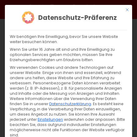
Zum
Facebook
X
Instagram
YouTube
Spotify
Telegram
LinkedIn
SoundCloud
Mit di
Inhalt
Datenschutz-Präferenz
springen
Wir benötigen Ihre Einwilligung, bevor Sie unsere Website
weiter besuchen können.
Wenn Sie unter 16 Jahre alt sind und Ihre Einwilligung zu
optionalen Services geben möchten, müssen Sie Ihre
Erziehungsberechtigten um Erlaubnis bitten.
Wir verwenden Cookies und andere Technologien auf
unserer Website. Einige von ihnen sind essenziell, während
andere uns helfen, diese Website und Ihre Erfahrung zu
Predigt zu Phill. 1, 9-10.
verbessern.
Personenbezogene Daten können verarbeitet
werden (z. B. IP-Adressen), z. B. für personalisierte Anzeigen
und Inhalte oder die Messung von Anzeigen und Inhalten.
Weitere Informationen über die Verwendung Ihrer Daten
Predigt zu Philipper 1, 9-11 Wachsen in Liebe,
finden Sie in unserer
Datenschutzerklärung
.
Es besteht keine
[...]
Verpflichtung, in die Verarbeitung Ihrer Daten einzuwilligen,
um dieses Angebot zu nutzen.
Sie können Ihre Auswahl
jederzeit unter
Einstellungen
widerrufen oder anpassen.
Bitte
beachten Sie, dass aufgrund individueller Einstellungen
möglicherweise nicht alle Funktionen der Website verfügbar
17. November 2024
|
Abteilung Glaube
,
Glaubensfragen
,
sind.