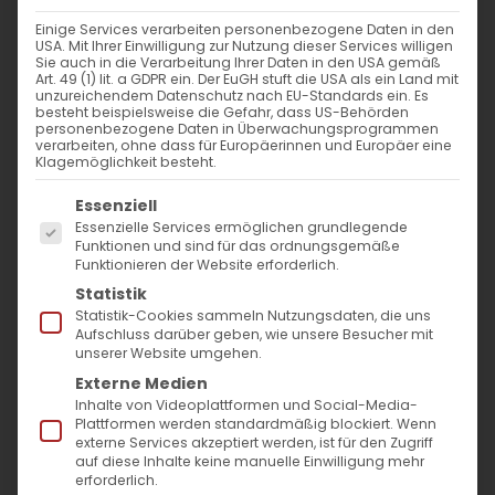
Sardaryan
Einige Services verarbeiten personenbezogene Daten in den
Weiterlesen
USA. Mit Ihrer Einwilligung zur Nutzung dieser Services willigen
Sie auch in die Verarbeitung Ihrer Daten in den USA gemäß
Art. 49 (1) lit. a GDPR ein. Der EuGH stuft die USA als ein Land mit
unzureichendem Datenschutz nach EU-Standards ein. Es
besteht beispielsweise die Gefahr, dass US-Behörden
personenbezogene Daten in Überwachungsprogrammen
verarbeiten, ohne dass für Europäerinnen und Europäer eine
Klagemöglichkeit besteht.
Es folgt eine Liste der Service-Gruppen, für die
Essenziell
Essenzielle Services ermöglichen grundlegende
Funktionen und sind für das ordnungsgemäße
Funktionieren der Website erforderlich.
SUCHE
Statistik
Statistik-Cookies sammeln Nutzungsdaten, die uns
Suche
Aufschluss darüber geben, wie unsere Besucher mit
unserer Website umgehen.
nach:
Externe Medien
Inhalte von Videoplattformen und Social-Media-
AKTUELLES
Plattformen werden standardmäßig blockiert. Wenn
externe Services akzeptiert werden, ist für den Zugriff
auf diese Inhalte keine manuelle Einwilligung mehr
Im Fokus: August
erforderlich.