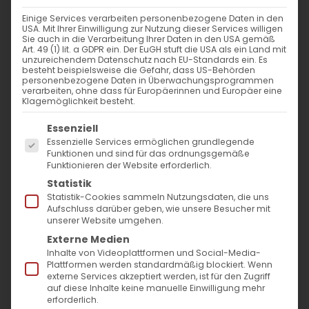
nach:
Einige Services verarbeiten personenbezogene Daten in den
USA. Mit Ihrer Einwilligung zur Nutzung dieser Services willigen
Sie auch in die Verarbeitung Ihrer Daten in den USA gemäß
AKTUELLES
Art. 49 (1) lit. a GDPR ein. Der EuGH stuft die USA als ein Land mit
unzureichendem Datenschutz nach EU-Standards ein. Es
besteht beispielsweise die Gefahr, dass US-Behörden
Im Fokus: August
personenbezogene Daten in Überwachungsprogrammen
verarbeiten, ohne dass für Europäerinnen und Europäer eine
Klagemöglichkeit besteht.
Sichtbar sein, ins Gespräch kommen
Es folgt eine Liste der Service-Gruppen, für die
Essenziell
Essenzielle Services ermöglichen grundlegende
Vardavar in Göppingen und in den
Funktionen und sind für das ordnungsgemäße
Funktionieren der Website erforderlich.
Gemeinden der Diözese
Statistik
Statistik-Cookies sammeln Nutzungsdaten, die uns
Aufschluss darüber geben, wie unsere Besucher mit
unserer Website umgehen.
Externe Medien
Inhalte von Videoplattformen und Social-Media-
Plattformen werden standardmäßig blockiert. Wenn
MO
DI
MI
DO
FR
SA
SO
externe Services akzeptiert werden, ist für den Zugriff
auf diese Inhalte keine manuelle Einwilligung mehr
erforderlich.
1
2
3
4
5
6