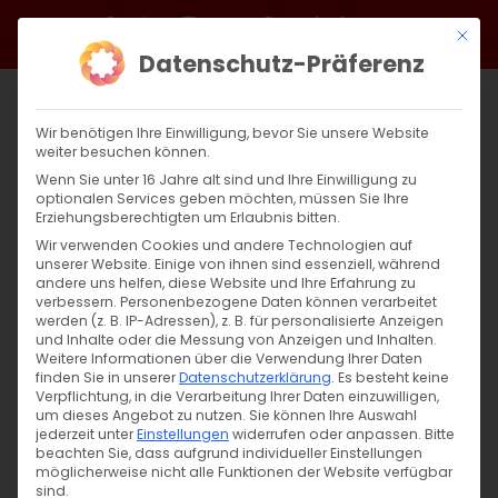
Zum
Facebook
X
Instagram
YouTube
Spotify
Telegram
LinkedIn
SoundCloud
Mit di
Inhalt
Datenschutz-Präferenz
springen
Wir benötigen Ihre Einwilligung, bevor Sie unsere Website
weiter besuchen können.
Wenn Sie unter 16 Jahre alt sind und Ihre Einwilligung zu
optionalen Services geben möchten, müssen Sie Ihre
Erziehungsberechtigten um Erlaubnis bitten.
Wir verwenden Cookies und andere Technologien auf
unserer Website. Einige von ihnen sind essenziell, während
andere uns helfen, diese Website und Ihre Erfahrung zu
verbessern.
Personenbezogene Daten können verarbeitet
werden (z. B. IP-Adressen), z. B. für personalisierte Anzeigen
und Inhalte oder die Messung von Anzeigen und Inhalten.
Weitere Informationen über die Verwendung Ihrer Daten
finden Sie in unserer
Datenschutzerklärung
.
Es besteht keine
Verpflichtung, in die Verarbeitung Ihrer Daten einzuwilligen,
um dieses Angebot zu nutzen.
Sie können Ihre Auswahl
SUCHE
jederzeit unter
Einstellungen
widerrufen oder anpassen.
Bitte
beachten Sie, dass aufgrund individueller Einstellungen
Suche
möglicherweise nicht alle Funktionen der Website verfügbar
sind.