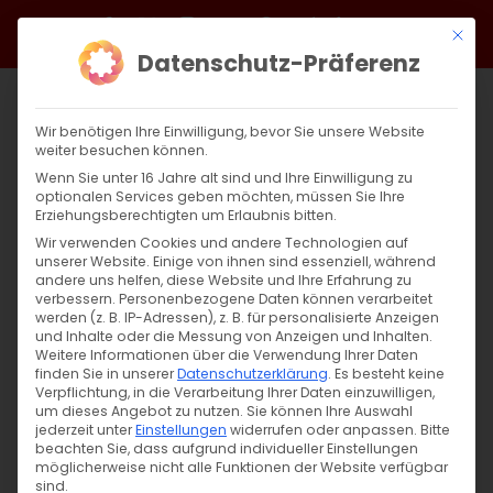
Zum
Facebook
X
Instagram
YouTube
Spotify
Telegram
LinkedIn
SoundCloud
Mit di
Inhalt
Datenschutz-Präferenz
springen
Wir benötigen Ihre Einwilligung, bevor Sie unsere Website
weiter besuchen können.
Wenn Sie unter 16 Jahre alt sind und Ihre Einwilligung zu
optionalen Services geben möchten, müssen Sie Ihre
Erziehungsberechtigten um Erlaubnis bitten.
Wir verwenden Cookies und andere Technologien auf
unserer Website. Einige von ihnen sind essenziell, während
andere uns helfen, diese Website und Ihre Erfahrung zu
Spendenaktion „Weihnachtsfreude 2024-
verbessern.
Personenbezogene Daten können verarbeitet
werden (z. B. IP-Adressen), z. B. für personalisierte Anzeigen
2025“
und Inhalte oder die Messung von Anzeigen und Inhalten.
Weitere Informationen über die Verwendung Ihrer Daten
finden Sie in unserer
Datenschutzerklärung
.
Es besteht keine
Spendenaktion „Weihnachtsfreude 2024-
Verpflichtung, in die Verarbeitung Ihrer Daten einzuwilligen,
um dieses Angebot zu nutzen.
Sie können Ihre Auswahl
2025“ zugunsten der Hilfsbedürftigen in der
jederzeit unter
Einstellungen
widerrufen oder anpassen.
Bitte
beachten Sie, dass aufgrund individueller Einstellungen
[...]
möglicherweise nicht alle Funktionen der Website verfügbar
sind.