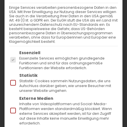
Einige Services verarbeiten personenbezogene Daten in den
6. Dezember 2024
|
Abteilung Diakonie
,
Allgemein
,
Diözese
USA. Mit Ihrer Einwilligung zur Nutzung dieser Services willigen
Sie auch in die Verarbeitung Ihrer Daten in den USA gemäß
Weiterlesen
Art. 49 (1) lit. a GDPR ein. Der EuGH stuft die USA als ein Land mit
unzureichendem Datenschutz nach EU-Standards ein. Es
besteht beispielsweise die Gefahr, dass US-Behörden
personenbezogene Daten in Überwachungsprogrammen
verarbeiten, ohne dass für Europäerinnen und Europäer eine
Klagemöglichkeit besteht.
Es folgt eine Liste der Service-Gruppen, für die
Essenziell
Essenzielle Services ermöglichen grundlegende
Funktionen und sind für das ordnungsgemäße
Funktionieren der Website erforderlich.
Statistik
SUCHE
Statistik-Cookies sammeln Nutzungsdaten, die uns
Aufschluss darüber geben, wie unsere Besucher mit
unserer Website umgehen.
Suche
Externe Medien
nach:
Inhalte von Videoplattformen und Social-Media-
Plattformen werden standardmäßig blockiert. Wenn
externe Services akzeptiert werden, ist für den Zugriff
AKTUELLES
auf diese Inhalte keine manuelle Einwilligung mehr
erforderlich.