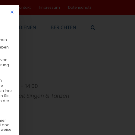
rvice
Kontakt
Impressum
Datenschutz
Mit diesem Button wird der Dialog geschlossen. Seine Funktionalität
EN
DIENEN
BERICHTEN
nnen.
geben
 von
hrung
n
12:00 - 14:00
ie
en Ihre
Freizeit
Singen & Tanzen
n Sie,
n der
hrer
n Land
sweise