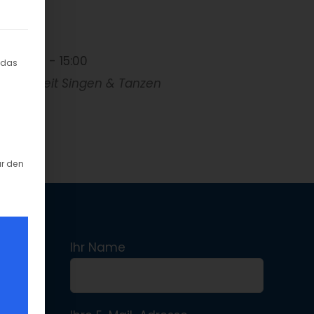
willigung erteilt werden kann. Die erste Service-Grup
13:00 - 15:00
 das
Freizeit
Singen & Tanzen
ür den
Ihr Name