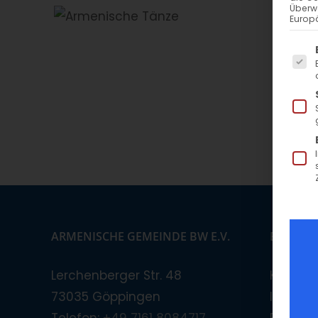
Überw
Europä
Es f
ARMENISCHE GEMEINDE BW E.V.
BANKVE
Lerchenberger Str. 48
Kreissp
73035 Göppingen
IBAN: D