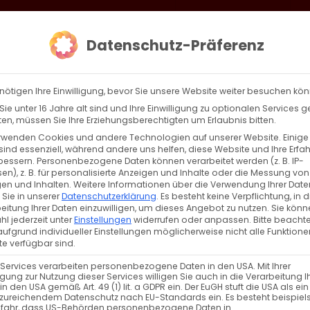
loud
AKTION HEIMAT SCHAFFEN!
Gottesdienste & Events
Se
Datenschutz-Präferenz
AGBW
WIR
BEKENN
nötigen Ihre Einwilligung, bevor Sie unsere Website weiter besuchen kö
ie unter 16 Jahre alt sind und Ihre Einwilligung zu optionalen Services 
n, müssen Sie Ihre Erziehungsberechtigten um Erlaubnis bitten.
rwenden Cookies und andere Technologien auf unserer Website. Einige
Armenische Tänze
sind essenziell, während andere uns helfen, diese Website und Ihre Erfa
bessern.
Personenbezogene Daten können verarbeitet werden (z. B. IP-
en), z. B. für personalisierte Anzeigen und Inhalte oder die Messung von
en und Inhalten.
Weitere Informationen über die Verwendung Ihrer Date
18. Mai 2024
 Sie in unserer
Datenschutzerklärung
.
Es besteht keine Verpflichtung, in d
eitung Ihrer Daten einzuwilligen, um dieses Angebot zu nutzen.
Sie könn
Bürgertreff Lamm
l jederzeit unter
Einstellungen
widerrufen oder anpassen.
Bitte beachte
ufgrund individueller Einstellungen möglicherweise nicht alle Funktione
e verfügbar sind.
WEITERE INFORMATIONEN
 Services verarbeiten personenbezogene Daten in den USA. Mit Ihrer
ligung zur Nutzung dieser Services willigen Sie auch in die Verarbeitung I
in den USA gemäß Art. 49 (1) lit. a GDPR ein. Der EuGH stuft die USA als ei
zureichendem Datenschutz nach EU-Standards ein. Es besteht beispiel
efahr, dass US-Behörden personenbezogene Daten in