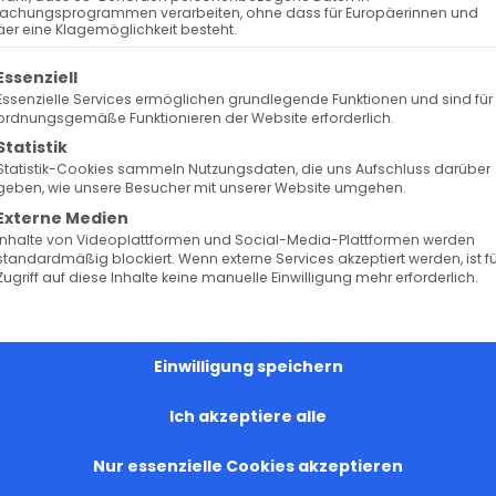
achungsprogrammen verarbeiten, ohne dass für Europäerinnen und
Armenische Tänze
er eine Klagemöglichkeit besteht.
olgt eine Liste der Service-Gruppen, für die eine Ein
Essenziell
18. Mai 2024
Essenzielle Services ermöglichen grundlegende Funktionen und sind für
ordnungsgemäße Funktionieren der Website erforderlich.
Bürgertreff Lamm
Statistik
Statistik-Cookies sammeln Nutzungsdaten, die uns Aufschluss darüber
geben, wie unsere Besucher mit unserer Website umgehen.
WEITERE INFORMATIONEN
Externe Medien
Inhalte von Videoplattformen und Social-Media-Plattformen werden
standardmäßig blockiert. Wenn externe Services akzeptiert werden, ist f
Zugriff auf diese Inhalte keine manuelle Einwilligung mehr erforderlich.
Einwilligung speichern
RBINDUNG
SERVICE
Ich akzeptiere alle
arkasse Göppingen
Gemeinde Online
E11610500000001234026
Gebetsanliegen
Nur essenzielle Cookies akzeptieren