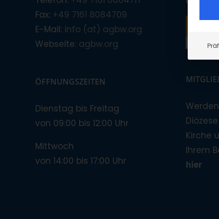
Telefon:
+49 7161 8084717
BIC-/S
Fax:
+49 7161 8084709
E-Mail:
info (at) agbw.org
Webseite:
agbw.org
Prä
MITGLI
ÖFFNUNGSZEITEN
Werden 
Dienstag bis Freitag
Diözese!
von 09:00 bis 12:00 Uhr
Kirche 
Mittwoch
Ihrem B
von 14:00 bis 17:00 Uhr
hier