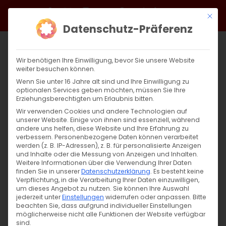
Zum
Facebook
X
Instagram
YouTube
Spotify
Telegram
LinkedIn
SoundCloud
Mit di
Inhalt
Datenschutz-Präferenz
springen
Wir benötigen Ihre Einwilligung, bevor Sie unsere Website
weiter besuchen können.
Wenn Sie unter 16 Jahre alt sind und Ihre Einwilligung zu
optionalen Services geben möchten, müssen Sie Ihre
Erziehungsberechtigten um Erlaubnis bitten.
Wir verwenden Cookies und andere Technologien auf
unserer Website. Einige von ihnen sind essenziell, während
andere uns helfen, diese Website und Ihre Erfahrung zu
Zurück
Vor
verbessern.
Personenbezogene Daten können verarbeitet
werden (z. B. IP-Adressen), z. B. für personalisierte Anzeigen
und Inhalte oder die Messung von Anzeigen und Inhalten.
Weitere Informationen über die Verwendung Ihrer Daten
finden Sie in unserer
Datenschutzerklärung
.
Es besteht keine
EKD verurteilt Aggression
Verpflichtung, in die Verarbeitung Ihrer Daten einzuwilligen,
um dieses Angebot zu nutzen.
Sie können Ihre Auswahl
27. Juli 2020
jederzeit unter
|
Unkategorisiert
Einstellungen
widerrufen oder anpassen.
Bitte
beachten Sie, dass aufgrund individueller Einstellungen
möglicherweise nicht alle Funktionen der Website verfügbar
sind.