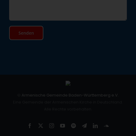
©
Armenische Gemeinde Baden-Württemberg e.V.
Eine Gemeinde der Armenischen Kirche in Deutschland.
Alle Rechte vorbehalten.
Facebook
X
Instagram
YouTube
Spotify
Telegram
LinkedIn
SoundCloud