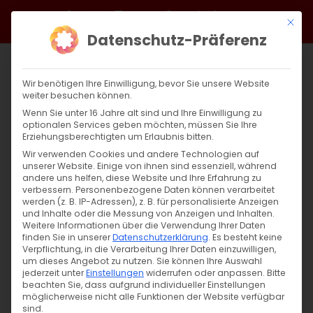
Zum
Facebook
X
Instagram
YouTube
Spotify
Telegram
LinkedIn
SoundCloud
Mit di
Inhalt
Datenschutz-Präferenz
springen
Wir benötigen Ihre Einwilligung, bevor Sie unsere Website
weiter besuchen können.
Wenn Sie unter 16 Jahre alt sind und Ihre Einwilligung zu
optionalen Services geben möchten, müssen Sie Ihre
Erziehungsberechtigten um Erlaubnis bitten.
Wir verwenden Cookies und andere Technologien auf
unserer Website. Einige von ihnen sind essenziell, während
andere uns helfen, diese Website und Ihre Erfahrung zu
Zurück
Vor
verbessern.
Personenbezogene Daten können verarbeitet
werden (z. B. IP-Adressen), z. B. für personalisierte Anzeigen
und Inhalte oder die Messung von Anzeigen und Inhalten.
Weitere Informationen über die Verwendung Ihrer Daten
finden Sie in unserer
Datenschutzerklärung
.
Es besteht keine
Osterpredigt
Verpflichtung, in die Verarbeitung Ihrer Daten einzuwilligen,
um dieses Angebot zu nutzen.
Sie können Ihre Auswahl
12. April 2020
jederzeit unter
|
Einstellungen
Unkategorisiert
widerrufen oder anpassen.
Bitte
beachten Sie, dass aufgrund individueller Einstellungen
möglicherweise nicht alle Funktionen der Website verfügbar
sind.