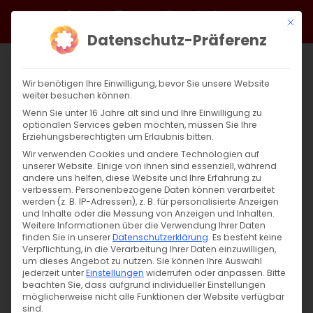
Zum
Facebook
X
Instagram
YouTube
Spotify
Telegram
LinkedIn
SoundCloud
Mit di
Inhalt
Datenschutz-Präferenz
springen
Wir benötigen Ihre Einwilligung, bevor Sie unsere Website
weiter besuchen können.
Wenn Sie unter 16 Jahre alt sind und Ihre Einwilligung zu
optionalen Services geben möchten, müssen Sie Ihre
Erziehungsberechtigten um Erlaubnis bitten.
Wir verwenden Cookies und andere Technologien auf
unserer Website. Einige von ihnen sind essenziell, während
andere uns helfen, diese Website und Ihre Erfahrung zu
Zurück
Vor
verbessern.
Personenbezogene Daten können verarbeitet
werden (z. B. IP-Adressen), z. B. für personalisierte Anzeigen
und Inhalte oder die Messung von Anzeigen und Inhalten.
Weitere Informationen über die Verwendung Ihrer Daten
finden Sie in unserer
Datenschutzerklärung
.
Es besteht keine
Wort zum Sonntag zum 09. August 2020
Verpflichtung, in die Verarbeitung Ihrer Daten einzuwilligen,
um dieses Angebot zu nutzen.
Sie können Ihre Auswahl
29. August 2020
jederzeit unter
Einstellungen
|
Abteilung Glaube
widerrufen oder anpassen.
,
Glaubensfragen
,
Bitte
beachten Sie, dass aufgrund individueller Einstellungen
Sardaryan
,
Unkategorisiert
,
Wort zum Sonntag
möglicherweise nicht alle Funktionen der Website verfügbar
sind.