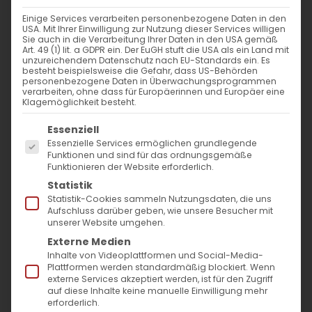
Einige Services verarbeiten personenbezogene Daten in den
USA. Mit Ihrer Einwilligung zur Nutzung dieser Services willigen
Sie auch in die Verarbeitung Ihrer Daten in den USA gemäß
Art. 49 (1) lit. a GDPR ein. Der EuGH stuft die USA als ein Land mit
unzureichendem Datenschutz nach EU-Standards ein. Es
besteht beispielsweise die Gefahr, dass US-Behörden
personenbezogene Daten in Überwachungsprogrammen
verarbeiten, ohne dass für Europäerinnen und Europäer eine
Klagemöglichkeit besteht.
Es folgt eine Liste der Service-Gruppen, für die
Essenziell
Essenzielle Services ermöglichen grundlegende
Funktionen und sind für das ordnungsgemäße
Funktionieren der Website erforderlich.
Statistik
Statistik-Cookies sammeln Nutzungsdaten, die uns
Aufschluss darüber geben, wie unsere Besucher mit
Liebe Schwestern und Brüder,
unserer Website umgehen.
Externe Medien
Gottes Hilfe gelingt uns in Form eines
Inhalte von Videoplattformen und Social-Media-
Plattformen werden standardmäßig blockiert. Wenn
Gebetes. Der Name „Jesus“ oder „Jeschua“
externe Services akzeptiert werden, ist für den Zugriff
auf diese Inhalte keine manuelle Einwilligung mehr
bedeutet „Gott rettet / Gott hilft“. Im Markus
erforderlich.