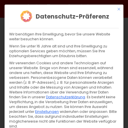
Zum
Facebook
X
Instagram
YouTube
Spotify
Telegram
LinkedIn
SoundCloud
Mit di
Inhalt
Datenschutz-Präferenz
springen
Wir benötigen Ihre Einwilligung, bevor Sie unsere Website
weiter besuchen können.
Wenn Sie unter 16 Jahre alt sind und Ihre Einwilligung zu
optionalen Services geben möchten, müssen Sie Ihre
Erziehungsberechtigten um Erlaubnis bitten.
Wir verwenden Cookies und andere Technologien auf
unserer Website. Einige von ihnen sind essenziell, während
andere uns helfen, diese Website und Ihre Erfahrung zu
Zurück
Vor
verbessern.
Personenbezogene Daten können verarbeitet
werden (z. B. IP-Adressen), z. B. für personalisierte Anzeigen
und Inhalte oder die Messung von Anzeigen und Inhalten.
Weitere Informationen über die Verwendung Ihrer Daten
finden Sie in unserer
Datenschutzerklärung
.
Es besteht keine
Wort zum Sonntag am 04.04.2020
Verpflichtung, in die Verarbeitung Ihrer Daten einzuwilligen,
um dieses Angebot zu nutzen.
Sie können Ihre Auswahl
4. April 2020
jederzeit unter
|
Abteilung Glaube
Einstellungen
widerrufen oder anpassen.
,
Unkategorisiert
,
Wort zum
Bitte
beachten Sie, dass aufgrund individueller Einstellungen
Sonntag
möglicherweise nicht alle Funktionen der Website verfügbar
sind.