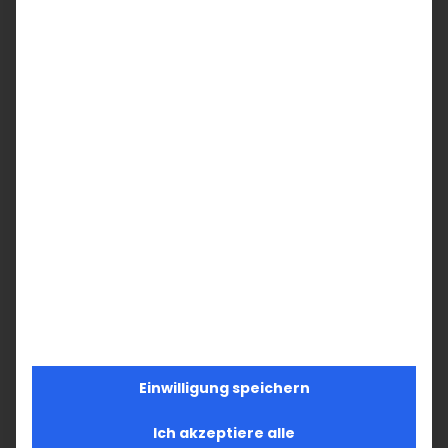
Hosanna dem Sohn Davids! Gesegnet, der
da kommt im Namen des Herrn! Hosanna in
der Höhe!
Pfr. Hratsch Biliciyan
Teilen Sie diesen Artikel!
Facebook
X
LinkedIn
WhatsApp
Telegram
Pinterest
Vk
E-
Mail
Ähnliche Beiträge
Einwilligung speichern
Ich akzeptiere alle