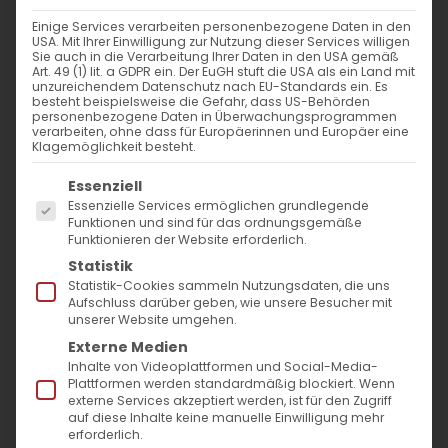
Einige Services verarbeiten personenbezogene Daten in den
USA. Mit Ihrer Einwilligung zur Nutzung dieser Services willigen
Sie auch in die Verarbeitung Ihrer Daten in den USA gemäß
Art. 49 (1) lit. a GDPR ein. Der EuGH stuft die USA als ein Land mit
unzureichendem Datenschutz nach EU-Standards ein. Es
besteht beispielsweise die Gefahr, dass US-Behörden
personenbezogene Daten in Überwachungsprogrammen
verarbeiten, ohne dass für Europäerinnen und Europäer eine
Klagemöglichkeit besteht.
Es folgt eine Liste der Service-Gruppen, für die
Essenziell
Essenzielle Services ermöglichen grundlegende
Funktionen und sind für das ordnungsgemäße
Funktionieren der Website erforderlich.
#AGBWPlätzchen
Statistik
Statistik-Cookies sammeln Nutzungsdaten, die uns
Aufschluss darüber geben, wie unsere Besucher mit
Plätzchen backen für den
unserer Website umgehen.
guten Zweck
Externe Medien
Inhalte von Videoplattformen und Social-Media-
Werde jetzt aktiv und unterstütze deine
Plattformen werden standardmäßig blockiert. Wenn
externe Services akzeptiert werden, ist für den Zugriff
Gemeinde
auf diese Inhalte keine manuelle Einwilligung mehr
erforderlich.