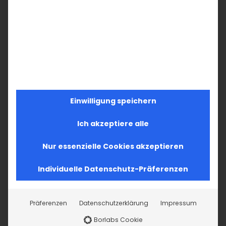
MO
DI
MI
DO
FR
SA
SO
27
28
29
30
1
2
3
Einwilligung speichern
4
5
6
7
8
9
10
11
12
13
14
15
16
17
Ich akzeptiere alle
18
19
20
21
22
23
24
Nur essenzielle Cookies akzeptieren
26
27
28
29
30
31
25
Individuelle Datenschutz-Präferenzen
Präferenzen
Datenschutzerklärung
Impressum
Borlabs Cookie