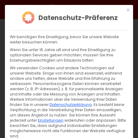
Zum
Facebook
X
Instagram
YouTube
Spotify
Telegram
LinkedIn
SoundCloud
Mit di
Inhalt
Datenschutz-Präferenz
springen
Wir benötigen Ihre Einwilligung, bevor Sie unsere Website
weiter besuchen können.
Wenn Sie unter 16 Jahre alt sind und Ihre Einwilligung zu
optionalen Services geben möchten, müssen Sie Ihre
Erziehungsberechtigten um Erlaubnis bitten.
Wir verwenden Cookies und andere Technologien auf
unserer Website. Einige von ihnen sind essenziell, während
andere uns helfen, diese Website und Ihre Erfahrung zu
Zurück
Vor
verbessern.
Personenbezogene Daten können verarbeitet
werden (z. B. IP-Adressen), z. B. für personalisierte Anzeigen
und Inhalte oder die Messung von Anzeigen und Inhalten.
Weitere Informationen über die Verwendung Ihrer Daten
finden Sie in unserer
Datenschutzerklärung
.
Es besteht keine
#AGBWPlätzchen
Verpflichtung, in die Verarbeitung Ihrer Daten einzuwilligen,
um dieses Angebot zu nutzen.
Sie können Ihre Auswahl
2. Dezember 2021
jederzeit unter
Einstellungen
|
Allgemein
widerrufen oder anpassen.
,
Gemeinde
,
Heimat schaffen
Bitte
beachten Sie, dass aufgrund individueller Einstellungen
möglicherweise nicht alle Funktionen der Website verfügbar
sind.