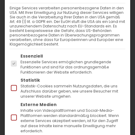
Einige Services verarbeiten personenbezogene Daten in den
USA. Mit Ihrer Einwilligung zur Nutzung dieser Services willigen
Sie auch in die Verarbeitung Ihrer Daten in den USA gemäß
Art. 49 (1) lit. a GDPR ein. Der EuGH stuft die USA als ein Land mit
unzureichendem Datenschutz nach EU-Standards ein. Es
besteht beispielsweise die Gefahr, dass US-Behörden
personenbezogene Daten in Überwachungsprogrammen
verarbeiten, ohne dass für Europäerinnen und Europäer eine
Klagemöglichkeit besteht.
Es folgt eine Liste der Service-Gruppen, für die
Essenziell
Essenzielle Services ermöglichen grundlegende
Funktionen und sind für das ordnungsgemäße
Funktionieren der Website erforderlich.
#AGBWPlätzchen
Statistik
Statistik-Cookies sammeln Nutzungsdaten, die uns
Aufschluss darüber geben, wie unsere Besucher mit
Plätzchen backen für den
unserer Website umgehen.
guten Zweck
Externe Medien
Inhalte von Videoplattformen und Social-Media-
Werde jetzt aktiv und unterstütze deine
Plattformen werden standardmäßig blockiert. Wenn
externe Services akzeptiert werden, ist für den Zugriff
Gemeinde
auf diese Inhalte keine manuelle Einwilligung mehr
erforderlich.