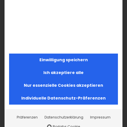
MO
DI
MI
DO
FR
SA
SO
29
30
1
2
3
4
5
6
7
8
9
10
11
12
Einwilligung speichern
13
14
15
16
17
18
19
Ich akzeptiere alle
20
21
22
23
24
25
26
Nur essenzielle Cookies akzeptieren
27
28
29
30
31
1
2
Individuelle Datenschutz-Präferenzen
Präferenzen
Datenschutzerklärung
Impressum
Borlabs Cookie