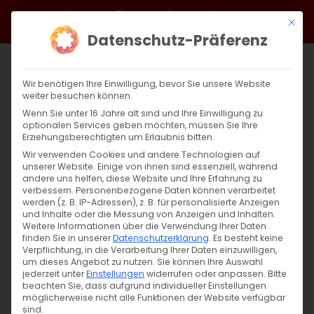
Zum
Facebook
X
Instagram
YouTube
Spotify
Telegram
LinkedIn
SoundCloud
Mit di
Inhalt
Datenschutz-Präferenz
springen
Wir benötigen Ihre Einwilligung, bevor Sie unsere Website
weiter besuchen können.
Wenn Sie unter 16 Jahre alt sind und Ihre Einwilligung zu
optionalen Services geben möchten, müssen Sie Ihre
Erziehungsberechtigten um Erlaubnis bitten.
Wir verwenden Cookies und andere Technologien auf
unserer Website. Einige von ihnen sind essenziell, während
andere uns helfen, diese Website und Ihre Erfahrung zu
Zurück
Vor
verbessern.
Personenbezogene Daten können verarbeitet
werden (z. B. IP-Adressen), z. B. für personalisierte Anzeigen
und Inhalte oder die Messung von Anzeigen und Inhalten.
Weitere Informationen über die Verwendung Ihrer Daten
finden Sie in unserer
Datenschutzerklärung
.
Es besteht keine
#AGBWPlätzchen
Verpflichtung, in die Verarbeitung Ihrer Daten einzuwilligen,
um dieses Angebot zu nutzen.
Sie können Ihre Auswahl
2. Dezember 2021
jederzeit unter
Einstellungen
|
Allgemein
widerrufen oder anpassen.
,
Gemeinde
,
Heimat schaffen
Bitte
beachten Sie, dass aufgrund individueller Einstellungen
möglicherweise nicht alle Funktionen der Website verfügbar
sind.