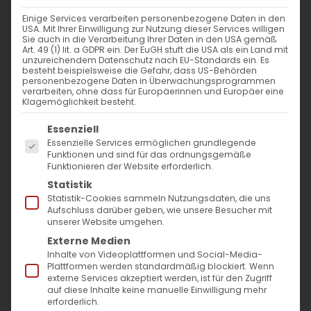
Einige Services verarbeiten personenbezogene Daten in den
USA. Mit Ihrer Einwilligung zur Nutzung dieser Services willigen
Sie auch in die Verarbeitung Ihrer Daten in den USA gemäß
Art. 49 (1) lit. a GDPR ein. Der EuGH stuft die USA als ein Land mit
unzureichendem Datenschutz nach EU-Standards ein. Es
besteht beispielsweise die Gefahr, dass US-Behörden
personenbezogene Daten in Überwachungsprogrammen
verarbeiten, ohne dass für Europäerinnen und Europäer eine
Klagemöglichkeit besteht.
Es folgt eine Liste der Service-Gruppen, für die
Essenziell
Essenzielle Services ermöglichen grundlegende
Am 15. August 2021 feiert die Armenische
Funktionen und sind für das ordnungsgemäße
Funktionieren der Website erforderlich.
Apostolische Kirche das Hochfest
Statistik
„Verapokhumn Surb Astvatsatsni“. Auf
Statistik-Cookies sammeln Nutzungsdaten, die uns
Aufschluss darüber geben, wie unsere Besucher mit
Deutsch ist das Fest in der katholischen
unserer Website umgehen.
Tradition als „Mariä Aufnahme in den
Externe Medien
Inhalte von Videoplattformen und Social-Media-
Himmel“ und in der orthodoxen Tradition als
Plattformen werden standardmäßig blockiert. Wenn
„Entschlafung der Gottesgebärerin“ bekannt.
externe Services akzeptiert werden, ist für den Zugriff
auf diese Inhalte keine manuelle Einwilligung mehr
Das Hochfest wird seit dem 5. Jahrhundert
erforderlich.