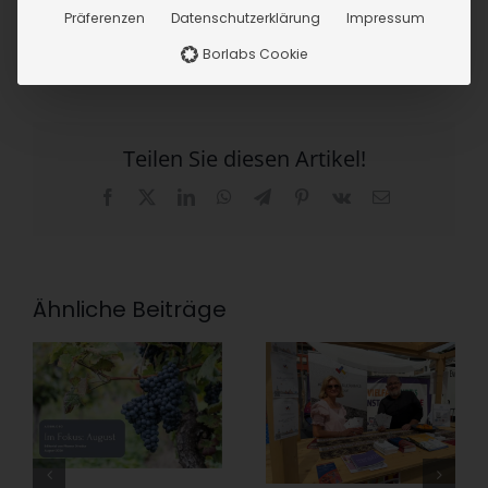
Präferenzen
Datenschutzerklärung
Impressum
Borlabs Cookie
Teilen Sie diesen Artikel!
Facebook
X
LinkedIn
WhatsApp
Telegram
Pinterest
Vk
E-
Mail
Ähnliche Beiträge