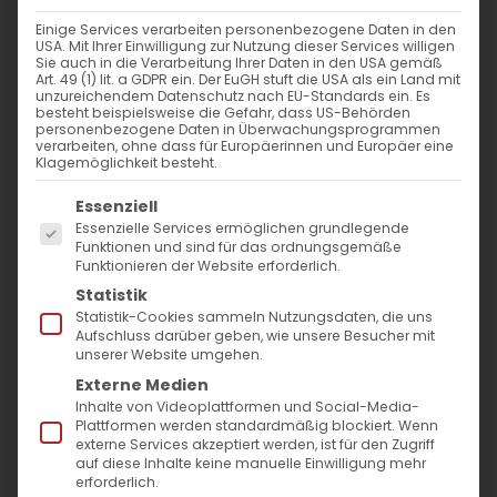
Einige Services verarbeiten personenbezogene Daten in den
USA. Mit Ihrer Einwilligung zur Nutzung dieser Services willigen
Sie auch in die Verarbeitung Ihrer Daten in den USA gemäß
Art. 49 (1) lit. a GDPR ein. Der EuGH stuft die USA als ein Land mit
unzureichendem Datenschutz nach EU-Standards ein. Es
besteht beispielsweise die Gefahr, dass US-Behörden
personenbezogene Daten in Überwachungsprogrammen
verarbeiten, ohne dass für Europäerinnen und Europäer eine
Klagemöglichkeit besteht.
Es folgt eine Liste der Service-Gruppen, für die
Essenziell
Essenzielle Services ermöglichen grundlegende
Funktionen und sind für das ordnungsgemäße
Funktionieren der Website erforderlich.
Statistik
SCHENKEN SIE
Statistik-Cookies sammeln Nutzungsdaten, die uns
Aufschluss darüber geben, wie unsere Besucher mit
WEIHNACHTSFREUDE
unserer Website umgehen.
Externe Medien
DEN ÄRMSTEN UNTER DEN
Inhalte von Videoplattformen und Social-Media-
Plattformen werden standardmäßig blockiert. Wenn
ARMEN IN ARZACH UND
externe Services akzeptiert werden, ist für den Zugriff
ARMENIEN
auf diese Inhalte keine manuelle Einwilligung mehr
erforderlich.