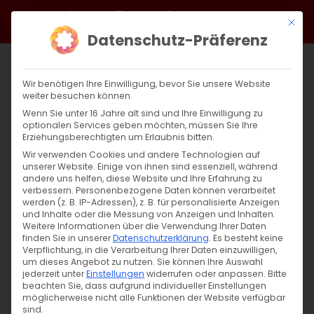
Zum
Facebook
X
Instagram
YouTube
Spotify
Telegram
LinkedIn
SoundCloud
Mit di
Inhalt
Datenschutz-Präferenz
springen
Wir benötigen Ihre Einwilligung, bevor Sie unsere Website
weiter besuchen können.
Wenn Sie unter 16 Jahre alt sind und Ihre Einwilligung zu
optionalen Services geben möchten, müssen Sie Ihre
Erziehungsberechtigten um Erlaubnis bitten.
Wir verwenden Cookies und andere Technologien auf
unserer Website. Einige von ihnen sind essenziell, während
andere uns helfen, diese Website und Ihre Erfahrung zu
Zurück
Vor
verbessern.
Personenbezogene Daten können verarbeitet
werden (z. B. IP-Adressen), z. B. für personalisierte Anzeigen
und Inhalte oder die Messung von Anzeigen und Inhalten.
Weitere Informationen über die Verwendung Ihrer Daten
finden Sie in unserer
Datenschutzerklärung
.
Es besteht keine
Aktion: Schenken Sie Weihnachtsfreude
Verpflichtung, in die Verarbeitung Ihrer Daten einzuwilligen,
um dieses Angebot zu nutzen.
Sie können Ihre Auswahl
5. Januar 2022
jederzeit unter
Einstellungen
|
Abteilung Diakonie
widerrufen oder anpassen.
,
Aktuell
,
Allgemein
,
Bitte
beachten Sie, dass aufgrund individueller Einstellungen
Armenien
,
Arzach
,
Gemeinde
möglicherweise nicht alle Funktionen der Website verfügbar
sind.