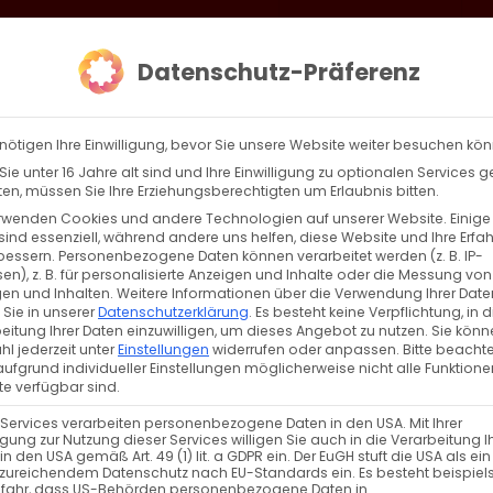
loud
AKTION HEIMAT SCHAFFEN!
Gottesdienste & Events
Se
Datenschutz-Präferenz
AGBW
WIR
BEKENN
nötigen Ihre Einwilligung, bevor Sie unsere Website weiter besuchen kö
ie unter 16 Jahre alt sind und Ihre Einwilligung zu optionalen Services 
n, müssen Sie Ihre Erziehungsberechtigten um Erlaubnis bitten.
rwenden Cookies und andere Technologien auf unserer Website. Einige
sind essenziell, während andere uns helfen, diese Website und Ihre Erfa
Zurück
Vor
bessern.
Personenbezogene Daten können verarbeitet werden (z. B. IP-
en), z. B. für personalisierte Anzeigen und Inhalte oder die Messung von
en und Inhalten.
Weitere Informationen über die Verwendung Ihrer Date
 Sie in unserer
Datenschutzerklärung
.
Es besteht keine Verpflichtung, in d
eitung Ihrer Daten einzuwilligen, um dieses Angebot zu nutzen.
Sie könn
l jederzeit unter
Einstellungen
widerrufen oder anpassen.
Bitte beachte
ufgrund individueller Einstellungen möglicherweise nicht alle Funktione
e verfügbar sind.
 Services verarbeiten personenbezogene Daten in den USA. Mit Ihrer
ligung zur Nutzung dieser Services willigen Sie auch in die Verarbeitung I
NÄCHSTE VERANSTALTUNG
in den USA gemäß Art. 49 (1) lit. a GDPR ein. Der EuGH stuft die USA als ei
zureichendem Datenschutz nach EU-Standards ein. Es besteht beispiel
efahr, dass US-Behörden personenbezogene Daten in