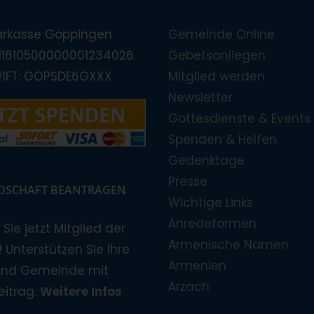
arkasse Göppingen
Gemeinde Online
E11610500000001234026
Gebetsanliegen
WIFT: GOPSDE6GXXX
Mitglied werden
Newsletter
Gottesdienste & Events
Spenden & Helfen
Gedenktage
Presse
EDSCHAFT BEANTRAGEN
Wichtige Links
Anredeformen
Sie jetzt Mitglied der
Armenische Namen
 Unterstützen Sie Ihre
Armenien
und Gemeinde mit
Arzach
eitrag.
Weitere Infos