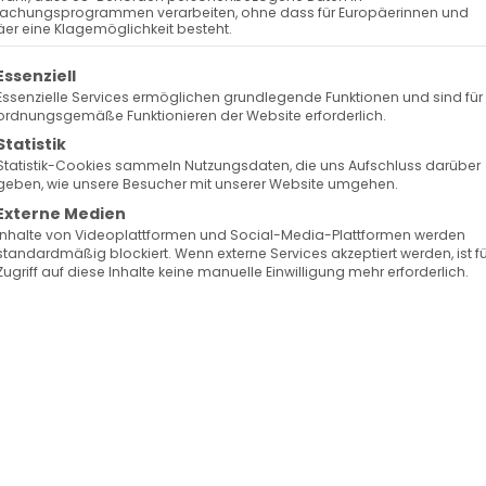
Keine bevorstehenden Veranstaltungen
achungsprogrammen verarbeiten, ohne dass für Europäerinnen und
er eine Klagemöglichkeit besteht.
olgt eine Liste der Service-Gruppen, für die eine Ein
Essenziell
Essenzielle Services ermöglichen grundlegende Funktionen und sind für
ordnungsgemäße Funktionieren der Website erforderlich.
Statistik
de Karte ...
Statistik-Cookies sammeln Nutzungsdaten, die uns Aufschluss darüber
geben, wie unsere Besucher mit unserer Website umgehen.
Externe Medien
Inhalte von Videoplattformen und Social-Media-Plattformen werden
standardmäßig blockiert. Wenn externe Services akzeptiert werden, ist f
Zugriff auf diese Inhalte keine manuelle Einwilligung mehr erforderlich.