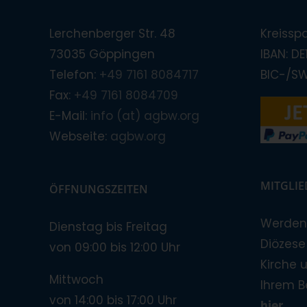
Lerchenberger Str. 48
Kreissp
73035 Göppingen
IBAN: D
Telefon:
+49 7161 8084717
BIC-/S
Fax:
+49 7161 8084709
E-Mail:
info (at) agbw.org
Webseite:
agbw.org
MITGLI
ÖFFNUNGSZEITEN
Werden 
Dienstag bis Freitag
Diözese!
von 09:00 bis 12:00 Uhr
Kirche 
Mittwoch
Ihrem B
von 14:00 bis 17:00 Uhr
hier