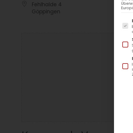
Fehlhalde 4
Überw
Europä
Göppingen
Es f
La