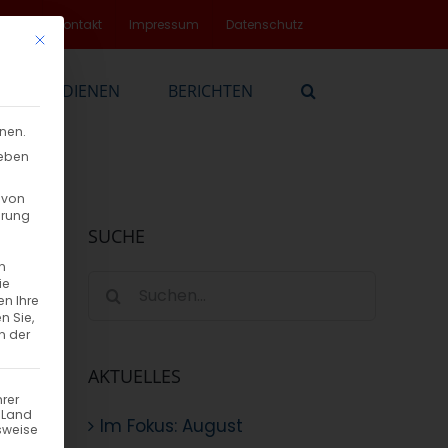
rvice
Kontakt
Impressum
Datenschutz
Mit diesem Button wird der Dialog geschlossen. Seine Funktionalität
EN
DIENEN
BERICHTEN
nnen.
geben
 von
hrung
SUCHE
n
Suche
ie
en Ihre
nach:
n Sie,
n der
AKTUELLES
hrer
n Land
Im Fokus: August
sweise