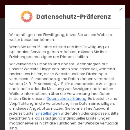
Zum
Facebook
X
Instagram
YouTube
Spotify
Telegram
LinkedIn
SoundCloud
Mit di
Inhalt
Datenschutz-Präferenz
springen
Wir benötigen Ihre Einwilligung, bevor Sie unsere Website
weiter besuchen können.
Wenn Sie unter 16 Jahre alt sind und Ihre Einwilligung zu
optionalen Services geben möchten, müssen Sie Ihre
Erziehungsberechtigten um Erlaubnis bitten.
Wir verwenden Cookies und andere Technologien auf
unserer Website. Einige von ihnen sind essenziell, während
andere uns helfen, diese Website und Ihre Erfahrung zu
Zurück
Vor
verbessern.
Personenbezogene Daten können verarbeitet
werden (z. B. IP-Adressen), z. B. für personalisierte Anzeigen
und Inhalte oder die Messung von Anzeigen und Inhalten.
Weitere Informationen über die Verwendung Ihrer Daten
finden Sie in unserer
Datenschutzerklärung
.
Es besteht keine
Aktion: Schenken Sie Weihnachtsfreude
Verpflichtung, in die Verarbeitung Ihrer Daten einzuwilligen,
um dieses Angebot zu nutzen.
Sie können Ihre Auswahl
5. Januar 2022
jederzeit unter
Einstellungen
|
Abteilung Diakonie
widerrufen oder anpassen.
,
Aktuell
,
Allgemein
,
Bitte
beachten Sie, dass aufgrund individueller Einstellungen
Armenien
,
Arzach
,
Gemeinde
möglicherweise nicht alle Funktionen der Website verfügbar
sind.