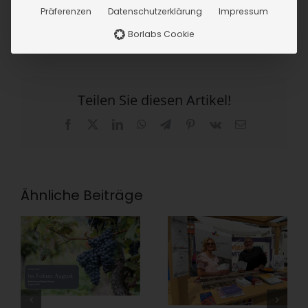
Präferenzen
Datenschutzerklärung
Impressum
Borlabs Cookie
Teilen Sie diesen Artikel!
Facebook
X
LinkedIn
WhatsApp
Telegram
Pinterest
Vk
E-
Mail
Ähnliche Beiträge