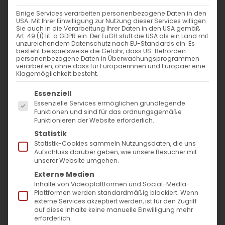
Einige Services verarbeiten personenbezogene Daten in den
USA. Mit Ihrer Einwilligung zur Nutzung dieser Services willigen
Sie auch in die Verarbeitung Ihrer Daten in den USA gemäß
Art. 49 (1) lit. a GDPR ein. Der EuGH stuft die USA als ein Land mit
unzureichendem Datenschutz nach EU-Standards ein. Es
besteht beispielsweise die Gefahr, dass US-Behörden
personenbezogene Daten in Überwachungsprogrammen
verarbeiten, ohne dass für Europäerinnen und Europäer eine
Klagemöglichkeit besteht.
Es folgt eine Liste der Service-Gruppen, für die
Essenziell
Essenzielle Services ermöglichen grundlegende
Funktionen und sind für das ordnungsgemäße
Funktionieren der Website erforderlich.
Statistik
SCHENKEN SIE
Statistik-Cookies sammeln Nutzungsdaten, die uns
Aufschluss darüber geben, wie unsere Besucher mit
WEIHNACHTSFREUDE
unserer Website umgehen.
Externe Medien
DEN ÄRMSTEN UNTER DEN
Inhalte von Videoplattformen und Social-Media-
Plattformen werden standardmäßig blockiert. Wenn
ARMEN IN ARZACH UND
externe Services akzeptiert werden, ist für den Zugriff
ARMENIEN
auf diese Inhalte keine manuelle Einwilligung mehr
erforderlich.