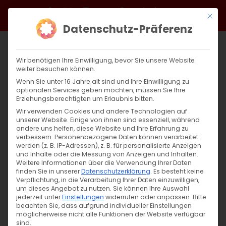
Zum
Facebook
X
Instagram
YouTube
Spotify
Telegram
LinkedIn
SoundCloud
Mit di
Inhalt
Datenschutz-Präferenz
springen
Wir benötigen Ihre Einwilligung, bevor Sie unsere Website
weiter besuchen können.
Wenn Sie unter 16 Jahre alt sind und Ihre Einwilligung zu
optionalen Services geben möchten, müssen Sie Ihre
Erziehungsberechtigten um Erlaubnis bitten.
Wir verwenden Cookies und andere Technologien auf
unserer Website. Einige von ihnen sind essenziell, während
andere uns helfen, diese Website und Ihre Erfahrung zu
Zurück
Vor
verbessern.
Personenbezogene Daten können verarbeitet
werden (z. B. IP-Adressen), z. B. für personalisierte Anzeigen
und Inhalte oder die Messung von Anzeigen und Inhalten.
Weitere Informationen über die Verwendung Ihrer Daten
finden Sie in unserer
Datenschutzerklärung
.
Es besteht keine
Aktion: Schenken Sie Weihnachtsfreude
Verpflichtung, in die Verarbeitung Ihrer Daten einzuwilligen,
um dieses Angebot zu nutzen.
Sie können Ihre Auswahl
5. Januar 2022
jederzeit unter
Einstellungen
|
Abteilung Diakonie
widerrufen oder anpassen.
,
Aktuell
,
Allgemein
,
Bitte
beachten Sie, dass aufgrund individueller Einstellungen
Armenien
,
Arzach
,
Gemeinde
möglicherweise nicht alle Funktionen der Website verfügbar
sind.