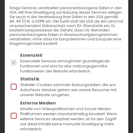
Einige Services verarbeiten personenbezogene Daten in den
USA. Mit Ihrer Einwilligung zur Nutzung dieser Services willigen
Sie auch in die Verarbeitung Ihrer Daten in den USA gemäß
Art. 49 (1) lit. a GDPR ein. Der EuGH stuft die USA als ein Land mit
unzureichendem Datenschutz nach EU-Standards ein. Es
besteht beispielsweise die Gefahr, dass US-Behörden
personenbezogene Daten in Überwachungsprogrammen
verarbeiten, ohne dass für Europäerinnen und Europäer eine
Klagemöglichkeit besteht.
Es folgt eine Liste der Service-Gruppen, für die
Essenziell
Essenzielle Services ermöglichen grundlegende
Funktionen und sind für das ordnungsgemäße
Funktionieren der Website erforderlich.
Statistik
SCHENKEN SIE
Statistik-Cookies sammeln Nutzungsdaten, die uns
Aufschluss darüber geben, wie unsere Besucher mit
WEIHNACHTSFREUDE
unserer Website umgehen.
Externe Medien
DEN ÄRMSTEN UNTER DEN
Inhalte von Videoplattformen und Social-Media-
Plattformen werden standardmäßig blockiert. Wenn
ARMEN IN ARZACH UND
externe Services akzeptiert werden, ist für den Zugriff
ARMENIEN
auf diese Inhalte keine manuelle Einwilligung mehr
erforderlich.