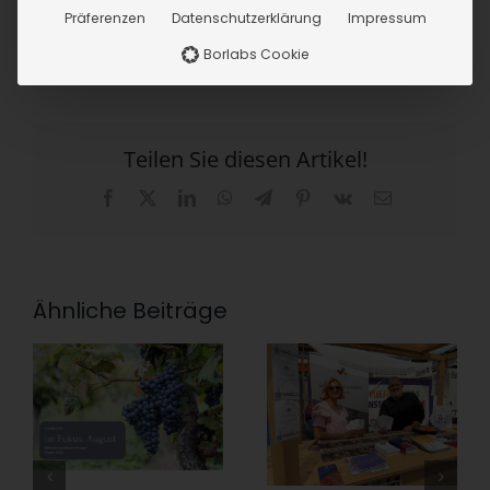
Präferenzen
Datenschutzerklärung
Impressum
Borlabs Cookie
Teilen Sie diesen Artikel!
Facebook
X
LinkedIn
WhatsApp
Telegram
Pinterest
Vk
E-
Mail
Ähnliche Beiträge