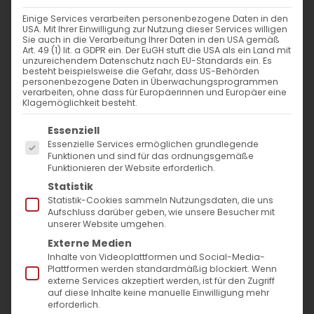
Einige Services verarbeiten personenbezogene Daten in den
USA. Mit Ihrer Einwilligung zur Nutzung dieser Services willigen
Sie auch in die Verarbeitung Ihrer Daten in den USA gemäß
Art. 49 (1) lit. a GDPR ein. Der EuGH stuft die USA als ein Land mit
unzureichendem Datenschutz nach EU-Standards ein. Es
besteht beispielsweise die Gefahr, dass US-Behörden
personenbezogene Daten in Überwachungsprogrammen
verarbeiten, ohne dass für Europäerinnen und Europäer eine
Klagemöglichkeit besteht.
Es folgt eine Liste der Service-Gruppen, für die
Essenziell
Essenzielle Services ermöglichen grundlegende
Funktionen und sind für das ordnungsgemäße
Funktionieren der Website erforderlich.
Statistik
Statistik-Cookies sammeln Nutzungsdaten, die uns
Aratschaworats Fasten
Aufschluss darüber geben, wie unsere Besucher mit
unserer Website umgehen.
Heute beginnt die Aratschaworats
Externe Medien
Inhalte von Videoplattformen und Social-Media-
Fastenzeit, die Fastenzeit der Vorfahren, die
Plattformen werden standardmäßig blockiert. Wenn
nur in der Armenischen Apostolischen Kirche
externe Services akzeptiert werden, ist für den Zugriff
auf diese Inhalte keine manuelle Einwilligung mehr
tradiert wird. Sie ist einer der 11 armenischen
erforderlich.