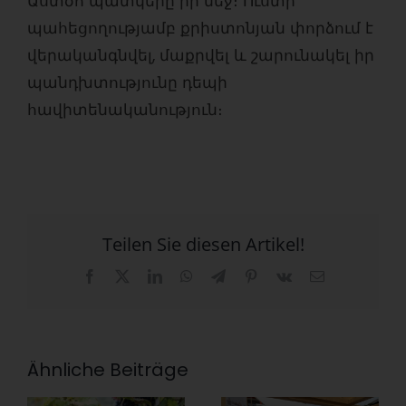
Աստծո պատկերը իր մեջ։ Ուստի
պահեցողությամբ քրիստոնյան փորձում է
վերականգնվել, մաքրվել և շարունակել իր
պանդխտությունը դեպի
հավիտենականություն։
Teilen Sie diesen Artikel!
Facebook
X
LinkedIn
WhatsApp
Telegram
Pinterest
Vk
E-
Mail
Ähnliche Beiträge