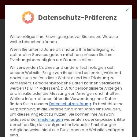
Zum
Facebook
X
Instagram
YouTube
Spotify
Telegram
LinkedIn
SoundCloud
Mit di
Inhalt
Datenschutz-Präferenz
springen
Wir benötigen Ihre Einwilligung, bevor Sie unsere Website
weiter besuchen können.
Wenn Sie unter 16 Jahre alt sind und Ihre Einwilligung zu
optionalen Services geben möchten, müssen Sie Ihre
Erziehungsberechtigten um Erlaubnis bitten.
Wir verwenden Cookies und andere Technologien auf
unserer Website. Einige von ihnen sind essenziell, während
andere uns helfen, diese Website und Ihre Erfahrung zu
Zurück
Vor
verbessern.
Personenbezogene Daten können verarbeitet
werden (z. B. IP-Adressen), z. B. für personalisierte Anzeigen
und Inhalte oder die Messung von Anzeigen und Inhalten.
Weitere Informationen über die Verwendung Ihrer Daten
finden Sie in unserer
Datenschutzerklärung
.
Es besteht keine
Aratschaworats Fasten
Verpflichtung, in die Verarbeitung Ihrer Daten einzuwilligen,
um dieses Angebot zu nutzen.
Sie können Ihre Auswahl
30. Januar 2023
jederzeit unter
Einstellungen
|
Allgemein
widerrufen oder anpassen.
,
Glaubensfragen
Bitte
beachten Sie, dass aufgrund individueller Einstellungen
möglicherweise nicht alle Funktionen der Website verfügbar
sind.