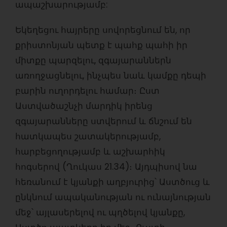
ապաշխարությամբ:
Եկեղեցու հայրերը սովորեցնում են, որ
քրիստոնյան պետք է պահք պահի իր
միտքը պարզելու, զգայարաններն
առողջացնելու, ինչպես նաև կամքը դեպի
բարին ուղորդելու համար։ Ըստ
Աստվածաշնչի մարդիկ իրենց
զգայարանները ստվերում և ճնշում են
հատկապես շատակերությամբ,
հարբեցողությամբ և աշխարհիկ
հոգսերով (Ղուկաս 21.34)։ Այդպիսով նա
հեռանում է կյանքի աղբյուրից՝ Աստծուց և
ընկնում ապականության ու ունայնության
մեջ՝ այլասերելով ու պղծելով կյանքը,