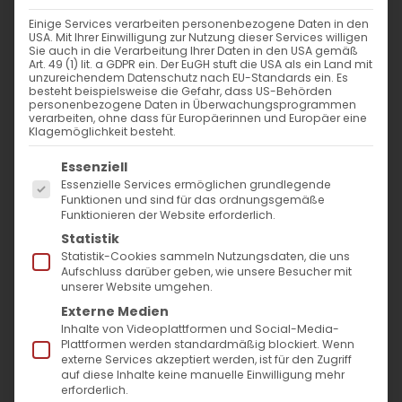
Einige Services verarbeiten personenbezogene Daten in den
USA. Mit Ihrer Einwilligung zur Nutzung dieser Services willigen
Sie auch in die Verarbeitung Ihrer Daten in den USA gemäß
Art. 49 (1) lit. a GDPR ein. Der EuGH stuft die USA als ein Land mit
unzureichendem Datenschutz nach EU-Standards ein. Es
besteht beispielsweise die Gefahr, dass US-Behörden
personenbezogene Daten in Überwachungsprogrammen
verarbeiten, ohne dass für Europäerinnen und Europäer eine
Klagemöglichkeit besteht.
Es folgt eine Liste der Service-Gruppen, für die
Essenziell
Essenzielle Services ermöglichen grundlegende
Funktionen und sind für das ordnungsgemäße
Funktionieren der Website erforderlich.
Statistik
Statistik-Cookies sammeln Nutzungsdaten, die uns
Aufschluss darüber geben, wie unsere Besucher mit
Armenische Kirche feiert
unserer Website umgehen.
Externe Medien
„Surb Astvatsatsin“
Inhalte von Videoplattformen und Social-Media-
Plattformen werden standardmäßig blockiert. Wenn
In Baden-Württemberg fand Surb
externe Services akzeptiert werden, ist für den Zugriff
auf diese Inhalte keine manuelle Einwilligung mehr
Patarag
erforderlich.