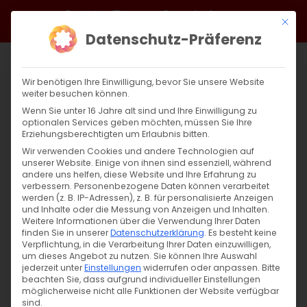
Zum
Facebook
X
Instagram
YouTube
Spotify
Telegram
LinkedIn
SoundCloud
Mit di
Inhalt
Datenschutz-Präferenz
springen
Wir benötigen Ihre Einwilligung, bevor Sie unsere Website
weiter besuchen können.
Wenn Sie unter 16 Jahre alt sind und Ihre Einwilligung zu
optionalen Services geben möchten, müssen Sie Ihre
Erziehungsberechtigten um Erlaubnis bitten.
Wir verwenden Cookies und andere Technologien auf
unserer Website. Einige von ihnen sind essenziell, während
andere uns helfen, diese Website und Ihre Erfahrung zu
Zurück
Vor
verbessern.
Personenbezogene Daten können verarbeitet
werden (z. B. IP-Adressen), z. B. für personalisierte Anzeigen
und Inhalte oder die Messung von Anzeigen und Inhalten.
Weitere Informationen über die Verwendung Ihrer Daten
finden Sie in unserer
Datenschutzerklärung
.
Es besteht keine
Armenische Kirche feiert „Surb
Verpflichtung, in die Verarbeitung Ihrer Daten einzuwilligen,
Astvatsatsin“
um dieses Angebot zu nutzen.
Sie können Ihre Auswahl
jederzeit unter
Einstellungen
widerrufen oder anpassen.
Bitte
beachten Sie, dass aufgrund individueller Einstellungen
14. August 2023
|
Allgemein
möglicherweise nicht alle Funktionen der Website verfügbar
sind.