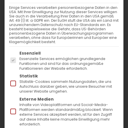
Einige Services verarbeiten personenbezogene Daten in den
USA. Mit Ihrer Einwilligung zur Nutzung dieser Services willigen
Sie auch in die Verarbeitung Ihrer Daten in den USA gemäß
Art. 49 (1) lit. a GDPR ein. Der EuGH stuft die USA als ein Land mit
unzureichendem Datenschutz nach EU-Standards ein. Es
besteht beispielsweise die Gefahr, dass US-Behörden
personenbezogene Daten in Überwachungsprogrammen
verarbeiten, ohne dass für Europäerinnen und Europäer eine
Klagemöglichkeit besteht.
Es folgt eine Liste der Service-Gruppen, für die
Essenziell
Essenzielle Services ermöglichen grundlegende
Funktionen und sind für das ordnungsgemäße
Funktionieren der Website erforderlich.
Statistik
Statistik-Cookies sammeln Nutzungsdaten, die uns
Aufschluss darüber geben, wie unsere Besucher mit
unserer Website umgehen.
Aufruf zur Spendensammlung
Externe Medien
für die Erdbebenopfer
Inhalte von Videoplattformen und Social-Media-
Plattformen werden standardmäßig blockiert. Wenn
externe Services akzeptiert werden, ist für den Zugriff
Liebe Landsleute, liebe Freunde,
auf diese Inhalte keine manuelle Einwilligung mehr
erforderlich.