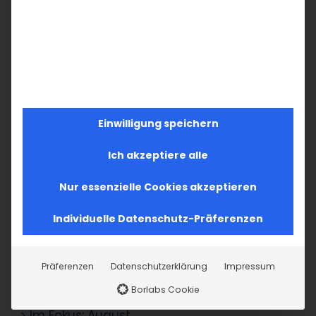
Im Fokus: August
Sichtbar sein, ins
2. August 2026
Gespräch
kommen
19. Juli 2026
Einwilligung speichern
Ich akzeptiere alle
SUCHE
Nur essenzielle Cookies akzeptieren
Suche
Individuelle Datenschutz-Präferenzen
nach:
Präferenzen
Datenschutzerklärung
Impressum
AKTUELLES
Borlabs Cookie
Im Fokus: August