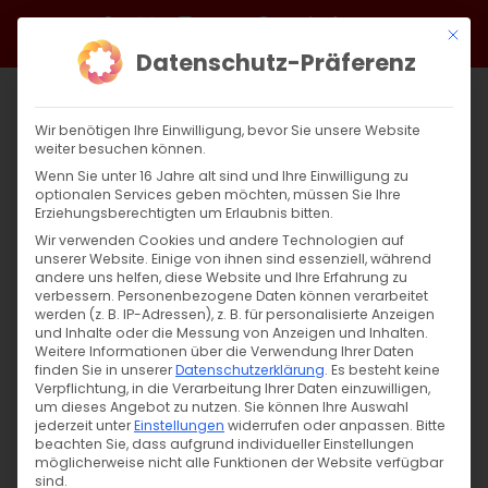
Zum
Facebook
X
Instagram
YouTube
Spotify
Telegram
LinkedIn
SoundCloud
Mit di
Inhalt
Datenschutz-Präferenz
springen
Wir benötigen Ihre Einwilligung, bevor Sie unsere Website
weiter besuchen können.
Wenn Sie unter 16 Jahre alt sind und Ihre Einwilligung zu
optionalen Services geben möchten, müssen Sie Ihre
Erziehungsberechtigten um Erlaubnis bitten.
Wir verwenden Cookies und andere Technologien auf
unserer Website. Einige von ihnen sind essenziell, während
andere uns helfen, diese Website und Ihre Erfahrung zu
Zurück
Vor
verbessern.
Personenbezogene Daten können verarbeitet
werden (z. B. IP-Adressen), z. B. für personalisierte Anzeigen
und Inhalte oder die Messung von Anzeigen und Inhalten.
Weitere Informationen über die Verwendung Ihrer Daten
finden Sie in unserer
Datenschutzerklärung
.
Es besteht keine
Aufruf zur Spendensammlung für die
Verpflichtung, in die Verarbeitung Ihrer Daten einzuwilligen,
Erdbebenopfer
um dieses Angebot zu nutzen.
Sie können Ihre Auswahl
jederzeit unter
Einstellungen
widerrufen oder anpassen.
Bitte
beachten Sie, dass aufgrund individueller Einstellungen
15. Februar 2023
|
Abteilung Diakonie
,
Allgemein
,
Diözese
möglicherweise nicht alle Funktionen der Website verfügbar
sind.