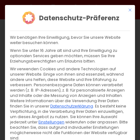
Zum
Facebook
X
Instagram
YouTube
Spotify
Telegram
LinkedIn
SoundCloud
Mit di
Inhalt
Datenschutz-Präferenz
springen
Wir benötigen Ihre Einwilligung, bevor Sie unsere Website
weiter besuchen können.
Wenn Sie unter 16 Jahre alt sind und Ihre Einwilligung zu
optionalen Services geben möchten, müssen Sie Ihre
Erziehungsberechtigten um Erlaubnis bitten.
Wir verwenden Cookies und andere Technologien auf
unserer Website. Einige von ihnen sind essenziell, während
andere uns helfen, diese Website und Ihre Erfahrung zu
Zurück
Vor
verbessern.
Personenbezogene Daten können verarbeitet
werden (z. B. IP-Adressen), z. B. für personalisierte Anzeigen
und Inhalte oder die Messung von Anzeigen und Inhalten.
Weitere Informationen über die Verwendung Ihrer Daten
finden Sie in unserer
Datenschutzerklärung
.
Es besteht keine
Christus ist auferstanden!
Verpflichtung, in die Verarbeitung Ihrer Daten einzuwilligen,
um dieses Angebot zu nutzen.
Sie können Ihre Auswahl
8. April 2023
jederzeit unter
|
Aktuell
Einstellungen
widerrufen oder anpassen.
Bitte
beachten Sie, dass aufgrund individueller Einstellungen
möglicherweise nicht alle Funktionen der Website verfügbar
sind.