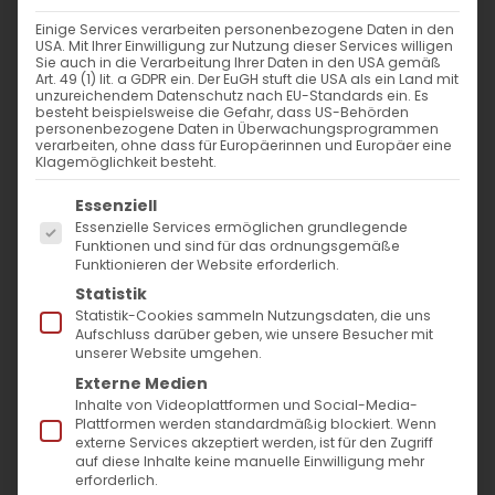
Einige Services verarbeiten personenbezogene Daten in den
USA. Mit Ihrer Einwilligung zur Nutzung dieser Services willigen
Sie auch in die Verarbeitung Ihrer Daten in den USA gemäß
Art. 49 (1) lit. a GDPR ein. Der EuGH stuft die USA als ein Land mit
unzureichendem Datenschutz nach EU-Standards ein. Es
besteht beispielsweise die Gefahr, dass US-Behörden
personenbezogene Daten in Überwachungsprogrammen
verarbeiten, ohne dass für Europäerinnen und Europäer eine
Klagemöglichkeit besteht.
Es folgt eine Liste der Service-Gruppen, für die
Essenziell
Essenzielle Services ermöglichen grundlegende
Funktionen und sind für das ordnungsgemäße
Funktionieren der Website erforderlich.
Statistik
Statistik-Cookies sammeln Nutzungsdaten, die uns
Քրիստոս յարեաւ ի մեռելոց
Aufschluss darüber geben, wie unsere Besucher mit
unserer Website umgehen.
Christus ist Auferstanden von
Externe Medien
Inhalte von Videoplattformen und Social-Media-
den toten!
Plattformen werden standardmäßig blockiert. Wenn
externe Services akzeptiert werden, ist für den Zugriff
auf diese Inhalte keine manuelle Einwilligung mehr
Liebe Leserinnen und Leser,
erforderlich.