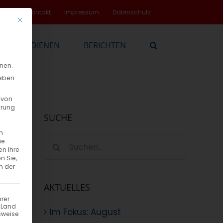
rvice
Kontakt
Impressum
Datenschutz
Mit diesem Button wird der Dialog geschlossen. Seine Funktionalität
EN
DIENEN
BERICHTEN
nnen.
geben
 von
hrung
SUCHE
n
Suche
ie
en Ihre
nach:
n Sie,
n der
AKTUELLES
hrer
n Land
Im Fokus: August
sweise