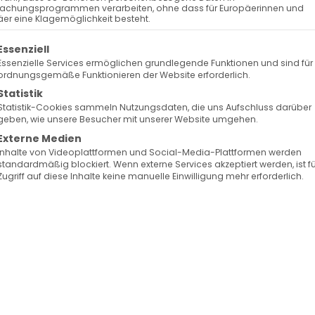
achungsprogrammen verarbeiten, ohne dass für Europäerinnen und
er eine Klagemöglichkeit besteht.
efeier zu Ostern
olgt eine Liste der Service-Gruppen, für die eine Ein
Essenziell
Essenzielle Services ermöglichen grundlegende Funktionen und sind für
ordnungsgemäße Funktionieren der Website erforderlich.
Հարգելի համայնքայիններ,
Statistik
n
սիրով հրավիրում ենք Ձեզ մասնակցելու
Statistik-Cookies sammeln Nutzungsdaten, die uns Aufschluss darüber
geben, wie unsere Besucher mit unserer Website umgehen.
n
Սուրբ Հարության Պատարագին և նրան
Externe Medien
հաջորդող զատկական տոնախմբության:
Inhalte von Videoplattformen und Social-Media-Plattformen werden
standardmäßig blockiert. Wenn externe Services akzeptiert werden, ist f
Zugriff auf diese Inhalte keine manuelle Einwilligung mehr erforderlich.
Հիասքանչ հնարավորություն հանդիպելու
st
միմյանց, շփվել հայրենակիցների հետ և
 zu
նշել Տիրոջ Սուրբ Հարության տոնը:
Երաժշտական ծրագիրը կապահովեն
Հայաստանից երիտասարդ աստղ
 DJ
Եվա Եգայանը
& DJ Եղոն
.