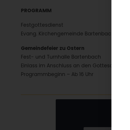
PROGRAMM
Festgottesdienst
Evang. Kirchengemeinde Bartenbach – 12:0
Gemeindefeier zu Ostern
Fest- und Turnhalle Bartenbach
Einlass im Anschluss an den Gottesdienst
Programmbeginn – Ab 16 Uhr