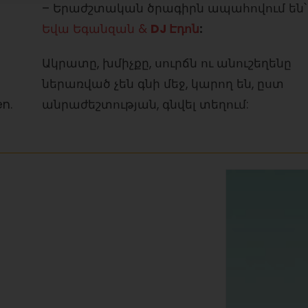
– Երաժշտական ծրագիրն ապահովում են՝
Եվա Եգանզան
&
DJ Էդոն
:
Ակրատը, խմիչքը, սուրճն ու անուշեղենը
ներառված չեն գնի մեջ, կարող են, ըստ
n.
անրաժեշտության, գնվել տեղում: