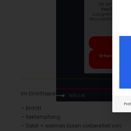
Sie sehen gerad
YouTube
. Um
zuzugreifen, klicke
Bitte beachten Sie, 
weit
Meh
Inh
Erforderliche
Inh
Im Eintrittspreis von 35€ pro Person enthalt
Prä
– Eintritt
– Sektempfang
– Salat + warmes Essen vorbereitet von: