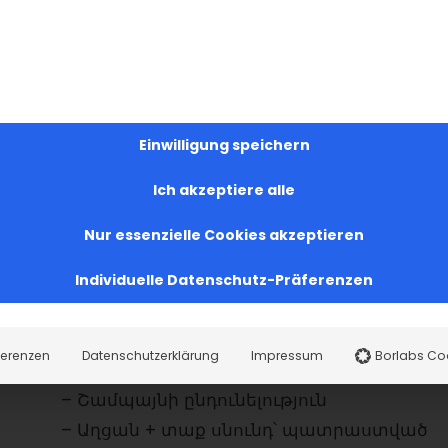
e einen Platzhalterinhalt von
 auf den eigentlichen Inhalt
n Sie auf die Schaltfläche unten.
dass dabei Daten an Drittanbieter
ergegeben werden.
r Informationen
Einwilligung speichern
alt entsperren
Ich akzeptiere alle
n Service akzeptieren und
alte entsperren
Nur essenzielle Cookies akzeptieren
Individuelle Datenschutz-Präferenzen
en:
35 եվրո մուտքավճարի մեջ ներառված է՝
ferenzen
Datenschutzerklärung
Impressum
Borlabs Co
– Մուտք
– Շամպայնի ընդունելություն
– Աղցան + տաք սնունդ՝ պատրաստված