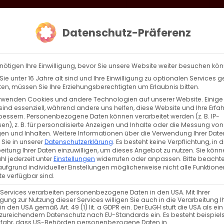
loud
AKTION HEIMAT SCHAFFEN!
Gottesdienste & Events
Se
Datenschutz-Präferenz
AGBW
WIR
BEKENN
nötigen Ihre Einwilligung, bevor Sie unsere Website weiter besuchen kö
ie unter 16 Jahre alt sind und Ihre Einwilligung zu optionalen Services 
n, müssen Sie Ihre Erziehungsberechtigten um Erlaubnis bitten.
rwenden Cookies und andere Technologien auf unserer Website. Einige
sind essenziell, während andere uns helfen, diese Website und Ihre Erfa
Zurück
Vor
bessern.
Personenbezogene Daten können verarbeitet werden (z. B. IP-
en), z. B. für personalisierte Anzeigen und Inhalte oder die Messung von
en und Inhalten.
Weitere Informationen über die Verwendung Ihrer Date
 Sie in unserer
Datenschutzerklärung
.
Es besteht keine Verpflichtung, in d
eitung Ihrer Daten einzuwilligen, um dieses Angebot zu nutzen.
Sie könn
l jederzeit unter
Einstellungen
widerrufen oder anpassen.
Bitte beachte
ufgrund individueller Einstellungen möglicherweise nicht alle Funktione
e verfügbar sind.
 Services verarbeiten personenbezogene Daten in den USA. Mit Ihrer
ligung zur Nutzung dieser Services willigen Sie auch in die Verarbeitung I
Տոնախմբություն
in den USA gemäß Art. 49 (1) lit. a GDPR ein. Der EuGH stuft die USA als ei
zureichendem Datenschutz nach EU-Standards ein. Es besteht beispiel
efahr, dass US-Behörden personenbezogene Daten in