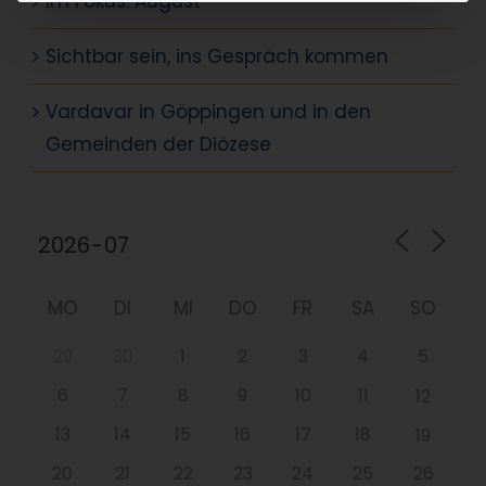
Im Fokus: August
Sichtbar sein, ins Gespräch kommen
Vardavar in Göppingen und in den
Gemeinden der Diözese
MO
DI
MI
DO
FR
SA
SO
29
30
1
2
3
4
5
6
7
8
9
10
11
12
13
14
15
16
17
18
19
20
21
22
23
24
25
26