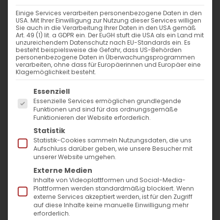
Harmonie und Botschaft des
Einige Services verarbeiten personenbezogene Daten in den
Friedens
USA. Mit Ihrer Einwilligung zur Nutzung dieser Services willigen
Sie auch in die Verarbeitung Ihrer Daten in den USA gemäß
Art. 49 (1) lit. a GDPR ein. Der EuGH stuft die USA als ein Land mit
Ein musikalischer Ausflug zur
unzureichendem Datenschutz nach EU-Standards ein. Es
besteht beispielsweise die Gefahr, dass US-Behörden
Eröffnung der Armenischen
personenbezogene Daten in Überwachungsprogrammen
verarbeiten, ohne dass für Europäerinnen und Europäer eine
Kulturgtage Stuttgart
Klagemöglichkeit besteht.
Es folgt eine Liste der Service-Gruppen, für die
Essenziell
Das Eröffnungskonzert der Armenischen
Essenzielle Services ermöglichen grundlegende
Kulturtage Stuttgart war zweifellos ein
Funktionen und sind für das ordnungsgemäße
Funktionieren der Website erforderlich.
bemerkenswerter musikalischer Abend, der
Statistik
eine eindrucksvolle Brücke zwischen
Statistik-Cookies sammeln Nutzungsdaten, die uns
Aufschluss darüber geben, wie unsere Besucher mit
verschiedenen Epochen und Kulturen schlug.
unserer Website umgehen.
Das Programm, das sowohl weltliche als
Externe Medien
Inhalte von Videoplattformen und Social-Media-
auch geistliche Musik umfasste, wurde von
Plattformen werden standardmäßig blockiert. Wenn
externe Services akzeptiert werden, ist für den Zugriff
einer Gruppe talentierter Künstler aufgeführt
auf diese Inhalte keine manuelle Einwilligung mehr
und hatte einen klaren Schwerpunkt auf der
erforderlich.