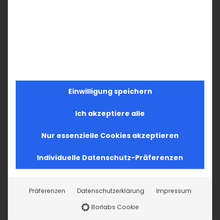
Im Fokus: August
Im Fokus: Juli 2026
2. August 2026
11. Juli 2026
Einwilligung speichern
Ich akzeptiere alle
SUCHE
Nur essenzielle Cookies akzeptieren
Suche
Individuelle Datenschutz-Präferenzen
nach:
Präferenzen
Datenschutzerklärung
Impressum
AKTUELLES
Borlabs Cookie