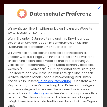
Zum
Facebook
X
Instagram
YouTube
Spotify
Telegram
LinkedIn
SoundCloud
Mit di
Inhalt
Datenschutz-Präferenz
springen
Wir benötigen Ihre Einwilligung, bevor Sie unsere Website
weiter besuchen können.
Wenn Sie unter 16 Jahre alt sind und Ihre Einwilligung zu
optionalen Services geben möchten, müssen Sie Ihre
Erziehungsberechtigten um Erlaubnis bitten.
Wir verwenden Cookies und andere Technologien auf
unserer Website. Einige von ihnen sind essenziell, während
andere uns helfen, diese Website und Ihre Erfahrung zu
Zurück
Vor
verbessern.
Personenbezogene Daten können verarbeitet
werden (z. B. IP-Adressen), z. B. für personalisierte Anzeigen
und Inhalte oder die Messung von Anzeigen und Inhalten.
Weitere Informationen über die Verwendung Ihrer Daten
finden Sie in unserer
Datenschutzerklärung
.
Es besteht keine
Harmonie und Botschaft des Friedens
Verpflichtung, in die Verarbeitung Ihrer Daten einzuwilligen,
um dieses Angebot zu nutzen.
Sie können Ihre Auswahl
20. Oktober 2023
jederzeit unter
Einstellungen
|
Aktuell
widerrufen oder anpassen.
Bitte
beachten Sie, dass aufgrund individueller Einstellungen
möglicherweise nicht alle Funktionen der Website verfügbar
sind.