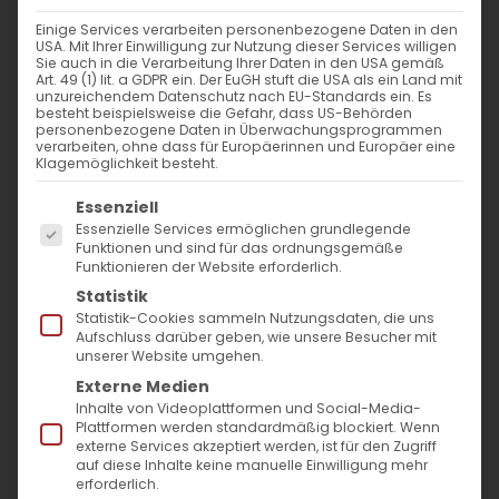
Einige Services verarbeiten personenbezogene Daten in den
USA. Mit Ihrer Einwilligung zur Nutzung dieser Services willigen
Hybride Workshops:
Sie auch in die Verarbeitung Ihrer Daten in den USA gemäß
Art. 49 (1) lit. a GDPR ein. Der EuGH stuft die USA als ein Land mit
Bibeltreff
unzureichendem Datenschutz nach EU-Standards ein. Es
besteht beispielsweise die Gefahr, dass US-Behörden
personenbezogene Daten in Überwachungsprogrammen
verarbeiten, ohne dass für Europäerinnen und Europäer eine
Klagemöglichkeit besteht.
Den Hauch Gottes im Leben
Es folgt eine Liste der Service-Gruppen, für die
Essenziell
spüren…
Essenzielle Services ermöglichen grundlegende
Funktionen und sind für das ordnungsgemäße
Funktionieren der Website erforderlich.
Ab Januar 2023 finden im Pfarrsaal der
Statistik
Lutherkirche Bad Cannstatt Bibeltreffs.
Statistik-Cookies sammeln Nutzungsdaten, die uns
Aufschluss darüber geben, wie unsere Besucher mit
Gemeindemitglieder, die nicht persönlich
unserer Website umgehen.
am Bibeltreff teilnehmen können, haben die
Externe Medien
Möglichkeit an dem Workshop online
Inhalte von Videoplattformen und Social-Media-
Plattformen werden standardmäßig blockiert. Wenn
teilzunehmen. Bei Fragen können Sie gerne
externe Services akzeptiert werden, ist für den Zugriff
auf diese Inhalte keine manuelle Einwilligung mehr
unseren Gemeindepfarrer kontaktieren. Die
erforderlich.