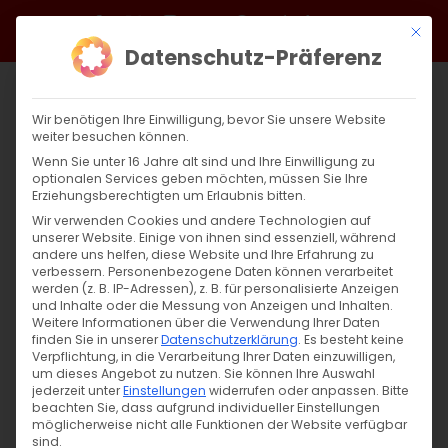
Zum
Facebook
X
Instagram
YouTube
Spotify
Telegram
LinkedIn
SoundCloud
Mit di
Inhalt
Datenschutz-Präferenz
springen
Wir benötigen Ihre Einwilligung, bevor Sie unsere Website
weiter besuchen können.
Wenn Sie unter 16 Jahre alt sind und Ihre Einwilligung zu
optionalen Services geben möchten, müssen Sie Ihre
Erziehungsberechtigten um Erlaubnis bitten.
Wir verwenden Cookies und andere Technologien auf
unserer Website. Einige von ihnen sind essenziell, während
andere uns helfen, diese Website und Ihre Erfahrung zu
Zurück
Vor
verbessern.
Personenbezogene Daten können verarbeitet
werden (z. B. IP-Adressen), z. B. für personalisierte Anzeigen
und Inhalte oder die Messung von Anzeigen und Inhalten.
Weitere Informationen über die Verwendung Ihrer Daten
finden Sie in unserer
Datenschutzerklärung
.
Es besteht keine
Hybride Workshops: Bibeltreff
Verpflichtung, in die Verarbeitung Ihrer Daten einzuwilligen,
um dieses Angebot zu nutzen.
Sie können Ihre Auswahl
15. Juni 2023
jederzeit unter
|
Abteilung Glaube
Einstellungen
widerrufen oder anpassen.
,
Allgemein
Bitte
beachten Sie, dass aufgrund individueller Einstellungen
möglicherweise nicht alle Funktionen der Website verfügbar
sind.