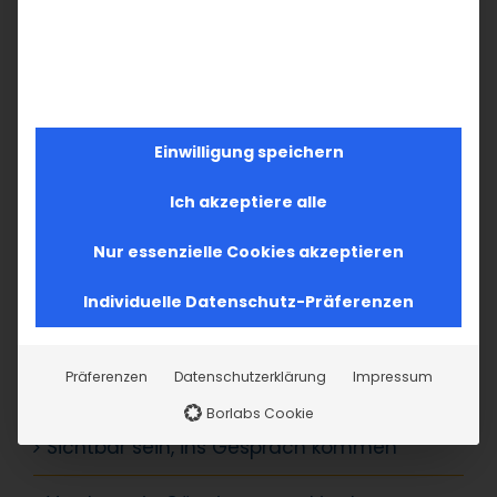
19. Juli 2026
Einwilligung speichern
SUCHE
Ich akzeptiere alle
Suche
Nur essenzielle Cookies akzeptieren
nach:
Individuelle Datenschutz-Präferenzen
AKTUELLES
Präferenzen
Datenschutzerklärung
Impressum
Im Fokus: August
Borlabs Cookie
Sichtbar sein, ins Gespräch kommen