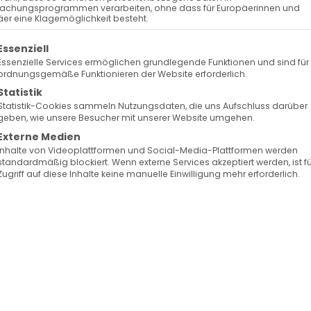
achungsprogrammen verarbeiten, ohne dass für Europäerinnen und
er eine Klagemöglichkeit besteht.
olgt eine Liste der Service-Gruppen, für die eine Ein
Essenziell
Essenzielle Services ermöglichen grundlegende Funktionen und sind für
ordnungsgemäße Funktionieren der Website erforderlich.
Statistik
Statistik-Cookies sammeln Nutzungsdaten, die uns Aufschluss darüber
geben, wie unsere Besucher mit unserer Website umgehen.
Externe Medien
Inhalte von Videoplattformen und Social-Media-Plattformen werden
standardmäßig blockiert. Wenn externe Services akzeptiert werden, ist f
Zugriff auf diese Inhalte keine manuelle Einwilligung mehr erforderlich.