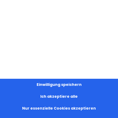
 war unglaublich künstlerisch und energiegeladen.
h einzigartige Techniken ihres Handwerks, die von d
waren. Ihre wunderbaren Werke wurden im Rahmen de
Einwilligung speichern
indruckten die Besucher zutiefst.
Ich akzeptiere alle
Nur essenzielle Cookies akzeptieren