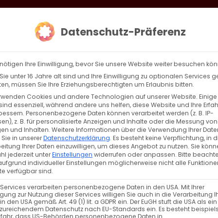
loud
AKTION HEIMAT SCHAFFEN!
Gottesdienste & Events
Se
Datenschutz-Präferenz
AGBW
WIR
BEKENN
nötigen Ihre Einwilligung, bevor Sie unsere Website weiter besuchen kö
ie unter 16 Jahre alt sind und Ihre Einwilligung zu optionalen Services 
n, müssen Sie Ihre Erziehungsberechtigten um Erlaubnis bitten.
rwenden Cookies und andere Technologien auf unserer Website. Einige
sind essenziell, während andere uns helfen, diese Website und Ihre Erfa
Zurück
Vor
bessern.
Personenbezogene Daten können verarbeitet werden (z. B. IP-
en), z. B. für personalisierte Anzeigen und Inhalte oder die Messung von
en und Inhalten.
Weitere Informationen über die Verwendung Ihrer Date
 Sie in unserer
Datenschutzerklärung
.
Es besteht keine Verpflichtung, in d
eitung Ihrer Daten einzuwilligen, um dieses Angebot zu nutzen.
Sie könn
l jederzeit unter
Einstellungen
widerrufen oder anpassen.
Bitte beachte
ufgrund individueller Einstellungen möglicherweise nicht alle Funktione
e
e verfügbar sind.
 Services verarbeiten personenbezogene Daten in den USA. Mit Ihrer
ligung zur Nutzung dieser Services willigen Sie auch in die Verarbeitung I
in den USA gemäß Art. 49 (1) lit. a GDPR ein. Der EuGH stuft die USA als ei
zureichendem Datenschutz nach EU-Standards ein. Es besteht beispiel
efahr, dass US-Behörden personenbezogene Daten in