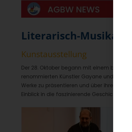
Literarisch-Musikali
Kunstausstellung
Der 28. Oktober begann mit einem bezauber
renommierten Künstler Gayane und Anush 
Werke zu präsentieren und über ihre Kunst
Einblick in die faszinierende Geschichte de