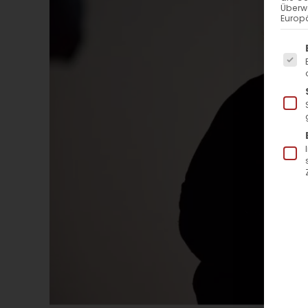
Überw
Europä
Es f