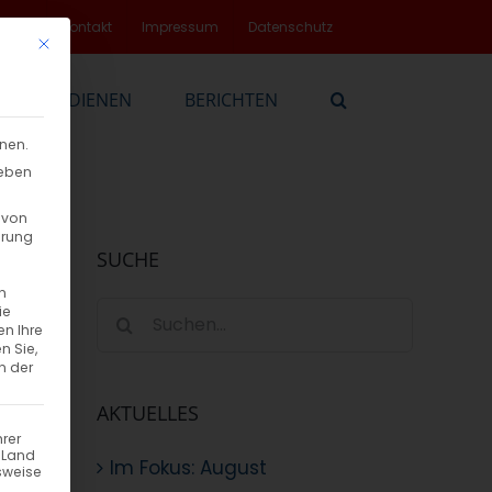
rvice
Kontakt
Impressum
Datenschutz
Mit diesem Button wird der Dialog geschlossen. Seine Funktionalität
EN
DIENEN
BERICHTEN
nnen.
geben
 von
hrung
SUCHE
n
Suche
ie
en Ihre
nach:
n Sie,
n der
AKTUELLES
hrer
n Land
Im Fokus: August
sweise