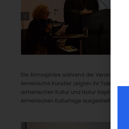
Die Atmosphäre während der Veranstaltung
Armenische Künstler zeigten ihr Talent durc
armenischen Kultur und Natur inspiriert 
Armenischen Kulturtage ausgestellt und bee
.