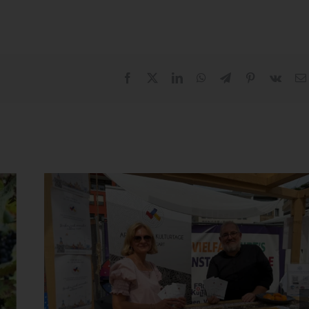
Facebook
X
LinkedIn
WhatsApp
Telegram
Pinterest
Vk