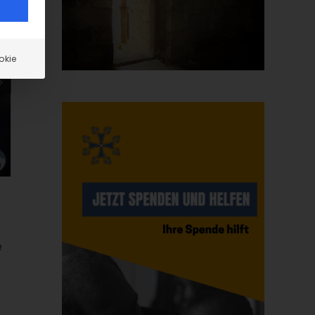
okie
e