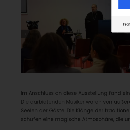
Prä
Im Anschluss an diese Ausstellung fand ei
Die darbietenden Musiker waren von außeror
Seelen der Gäste. Die Klänge der tradition
schufen eine magische Atmosphäre, die un