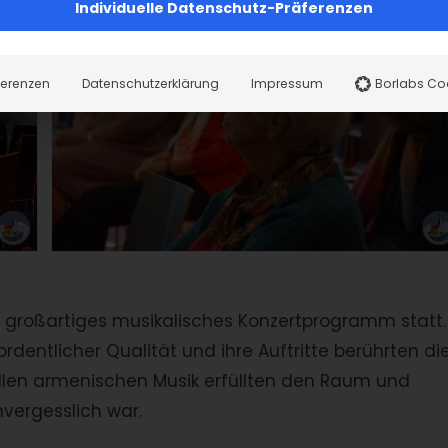
Individuelle Datenschutz-Präferenzen
ferenzen
Datenschutzerklärung
Impressum
Borlabs Co
n großartiges musikalisches Konzertprogramm statt.
dentlicher Qualität und ihre Auftritte berührten di
ellen armenischen Musik erfüllten den Raum und
vergesslich war.