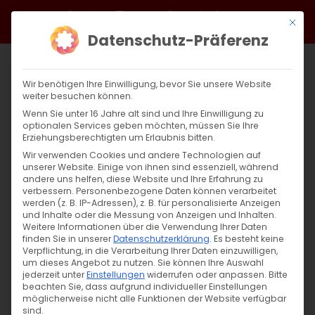
Zum
Facebook
X
Instagram
YouTube
Spotify
Telegram
LinkedIn
SoundCloud
Mit di
Inhalt
Datenschutz-Präferenz
springen
Wir benötigen Ihre Einwilligung, bevor Sie unsere Website
weiter besuchen können.
Wenn Sie unter 16 Jahre alt sind und Ihre Einwilligung zu
optionalen Services geben möchten, müssen Sie Ihre
Erziehungsberechtigten um Erlaubnis bitten.
Wir verwenden Cookies und andere Technologien auf
unserer Website. Einige von ihnen sind essenziell, während
andere uns helfen, diese Website und Ihre Erfahrung zu
Zurück
Vor
verbessern.
Personenbezogene Daten können verarbeitet
werden (z. B. IP-Adressen), z. B. für personalisierte Anzeigen
und Inhalte oder die Messung von Anzeigen und Inhalten.
Weitere Informationen über die Verwendung Ihrer Daten
finden Sie in unserer
Datenschutzerklärung
.
Es besteht keine
Nächstenliebe Großgeschrieben
Verpflichtung, in die Verarbeitung Ihrer Daten einzuwilligen,
um dieses Angebot zu nutzen.
Sie können Ihre Auswahl
16. Dezember 2023
jederzeit unter
Einstellungen
|
Allgemein
widerrufen oder anpassen.
,
Gemeinde
,
Predigten
Bitte
beachten Sie, dass aufgrund individueller Einstellungen
möglicherweise nicht alle Funktionen der Website verfügbar
sind.