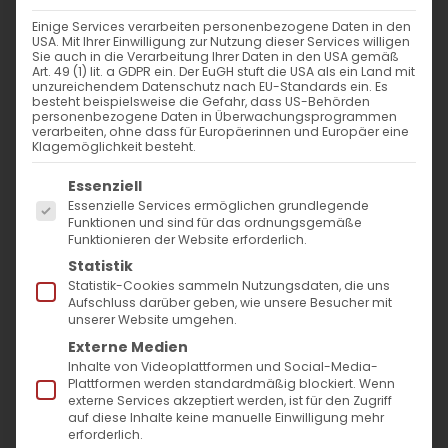
Einige Services verarbeiten personenbezogene Daten in den
USA. Mit Ihrer Einwilligung zur Nutzung dieser Services willigen
Sie auch in die Verarbeitung Ihrer Daten in den USA gemäß
Art. 49 (1) lit. a GDPR ein. Der EuGH stuft die USA als ein Land mit
unzureichendem Datenschutz nach EU-Standards ein. Es
besteht beispielsweise die Gefahr, dass US-Behörden
personenbezogene Daten in Überwachungsprogrammen
verarbeiten, ohne dass für Europäerinnen und Europäer eine
Klagemöglichkeit besteht.
Es folgt eine Liste der Service-Gruppen, für die
Essenziell
Essenzielle Services ermöglichen grundlegende
Funktionen und sind für das ordnungsgemäße
Funktionieren der Website erforderlich.
Statistik
Statistik-Cookies sammeln Nutzungsdaten, die uns
Nächstenliebe
Aufschluss darüber geben, wie unsere Besucher mit
unserer Website umgehen.
Großgeschrieben
Externe Medien
Inhalte von Videoplattformen und Social-Media-
Liebe Freunde,
Plattformen werden standardmäßig blockiert. Wenn
externe Services akzeptiert werden, ist für den Zugriff
auf diese Inhalte keine manuelle Einwilligung mehr
in dieser zauberhaften Zeit des Jahres, wenn
erforderlich.