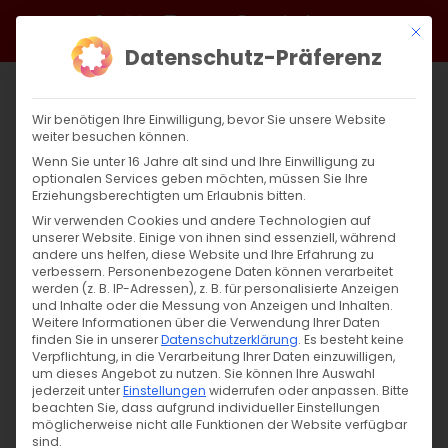
Zum
Facebook
X
Instagram
YouTube
Spotify
Telegram
LinkedIn
SoundCloud
Mit di
Inhalt
Datenschutz-Präferenz
springen
Wir benötigen Ihre Einwilligung, bevor Sie unsere Website
weiter besuchen können.
Wenn Sie unter 16 Jahre alt sind und Ihre Einwilligung zu
optionalen Services geben möchten, müssen Sie Ihre
Erziehungsberechtigten um Erlaubnis bitten.
Wir verwenden Cookies und andere Technologien auf
unserer Website. Einige von ihnen sind essenziell, während
andere uns helfen, diese Website und Ihre Erfahrung zu
Zurück
Vor
verbessern.
Personenbezogene Daten können verarbeitet
werden (z. B. IP-Adressen), z. B. für personalisierte Anzeigen
und Inhalte oder die Messung von Anzeigen und Inhalten.
Weitere Informationen über die Verwendung Ihrer Daten
finden Sie in unserer
Datenschutzerklärung
.
Es besteht keine
Sanierung der Hl. Kreuz Kirche geht voran
Verpflichtung, in die Verarbeitung Ihrer Daten einzuwilligen,
um dieses Angebot zu nutzen.
Sie können Ihre Auswahl
13. Juni 2023
jederzeit unter
|
Aktuell
Einstellungen
,
Gemeinde
widerrufen oder anpassen.
,
Heimat schaffen
,
Bitte
beachten Sie, dass aufgrund individueller Einstellungen
Pressemitteilungen
möglicherweise nicht alle Funktionen der Website verfügbar
sind.