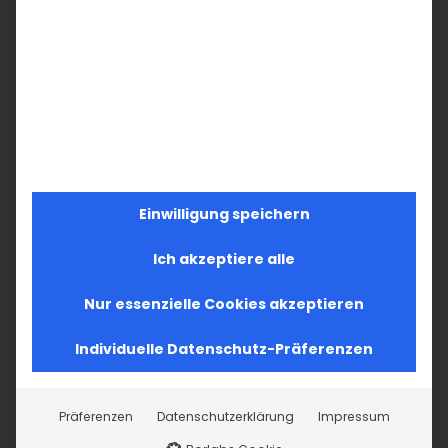
Der Gemeindepfarrer und der Vorstand der
Armenischen Gemeinde Baden-
Württemberg hoffen, dass die
Sanierungsarbeiten nun in vollem Umfang
wiederaufgenommen werden können. Ziel
ist es, die Türen der Hl. Kreuz Kirche bald
wieder für Gottesdienste und als Ort des
Einwilligung speichern
Gebets, der Kultur und der Begegnung
öffnen zu können. Die Gemeinde lädt bereits
Ich akzeptiere alle
für den kommenden Juli zu den ersten
Nur essenzielle Cookies akzeptieren
Veranstaltungen ein, die zu Begegnungen
und einem kulturellen Dialog einladen.
Individuelle Datenschutz-Präferenzen
AGBW
Präferenzen
Datenschutzerklärung
Impressum