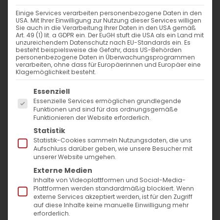
Einige Services verarbeiten personenbezogene Daten in den
USA. Mit Ihrer Einwilligung zur Nutzung dieser Services willigen
Sie auch in die Verarbeitung Ihrer Daten in den USA gemäß
Zweite Phase beginnt
Art. 49 (1) lit. a GDPR ein. Der EuGH stuft die USA als ein Land mit
unzureichendem Datenschutz nach EU-Standards ein. Es
besteht beispielsweise die Gefahr, dass US-Behörden
personenbezogene Daten in Überwachungsprogrammen
Freien Architekten Autenrieth und
verarbeiten, ohne dass für Europäerinnen und Europäer eine
Klagemöglichkeit besteht.
Jargon aus Eislingen wurden
Es folgt eine Liste der Service-Gruppen, für die
beauftragt
Essenziell
Essenzielle Services ermöglichen grundlegende
Funktionen und sind für das ordnungsgemäße
Funktionieren der Website erforderlich.
Statistik
Statistik-Cookies sammeln Nutzungsdaten, die uns
Aufschluss darüber geben, wie unsere Besucher mit
unserer Website umgehen.
Externe Medien
Inhalte von Videoplattformen und Social-Media-
Plattformen werden standardmäßig blockiert. Wenn
externe Services akzeptiert werden, ist für den Zugriff
auf diese Inhalte keine manuelle Einwilligung mehr
erforderlich.