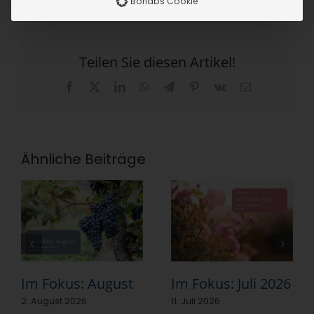
Borlabs Cookie
Teilen Sie diesen Artikel!
Facebook
X
LinkedIn
WhatsApp
Telegram
Pinterest
Vk
E-
Mail
Ähnliche Beiträge
Im Fokus: August
Im Fokus: Juli 2026
2. August 2026
11. Juli 2026