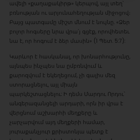
ավելի «քաղաքակիրթ» կերպով, այլ տեղ՝
բռնության ու արյունահեղության միջոցով։
Բայց պատգամը միշտ մնում է նույնը. «Ձեր
բոլոր հոգսերը նրա վրա՛յ գցէք, որովհետեւ
նա է, որ հոգում է ձեր մասին» (1 Պետ. 5:7):
Կարևոր է հասկանալ, որ խոնարհությունը,
այնպես ինչպես նա ըմբռնվում և
քարոզվում է եկեղեցում, չի գալիս մեզ
ստորացնելու, այլ միայն
պարկեշտացնելու: Ի դեմս Մարդու Որդու՝
անգերազանցելի արդարի, որն իր վրա է
վերցնում աշխարհի մեղքերը և
չարչարվում այդ մեղքերի համար,
յուրաքանչյուր քրիստոնյա պետք է