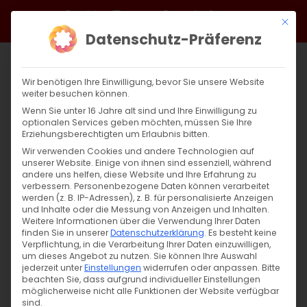
Zum
Facebook
X
Instagram
YouTube
Spotify
Telegram
LinkedIn
SoundCloud
Mit di
Inhalt
Datenschutz-Präferenz
springen
Wir benötigen Ihre Einwilligung, bevor Sie unsere Website
weiter besuchen können.
Wenn Sie unter 16 Jahre alt sind und Ihre Einwilligung zu
optionalen Services geben möchten, müssen Sie Ihre
Erziehungsberechtigten um Erlaubnis bitten.
Wir verwenden Cookies und andere Technologien auf
unserer Website. Einige von ihnen sind essenziell, während
andere uns helfen, diese Website und Ihre Erfahrung zu
Zurück
Vor
verbessern.
Personenbezogene Daten können verarbeitet
werden (z. B. IP-Adressen), z. B. für personalisierte Anzeigen
und Inhalte oder die Messung von Anzeigen und Inhalten.
Weitere Informationen über die Verwendung Ihrer Daten
finden Sie in unserer
Datenschutzerklärung
.
Es besteht keine
Wort zum Sonntag am 29.04.2023
Verpflichtung, in die Verarbeitung Ihrer Daten einzuwilligen,
um dieses Angebot zu nutzen.
Sie können Ihre Auswahl
30. April 2023
jederzeit unter
|
Einstellungen
Glaubensfragen
widerrufen oder anpassen.
,
Sardaryan
Bitte
beachten Sie, dass aufgrund individueller Einstellungen
möglicherweise nicht alle Funktionen der Website verfügbar
sind.