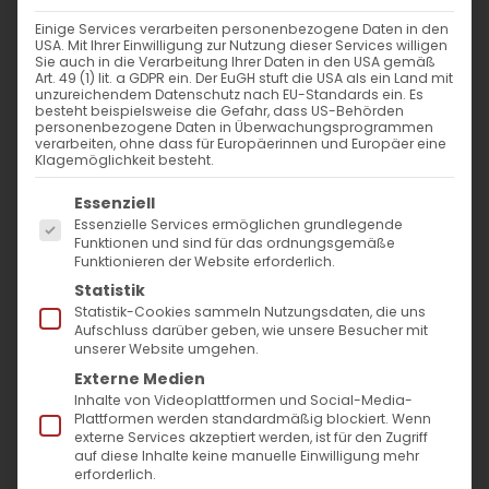
Einige Services verarbeiten personenbezogene Daten in den
USA. Mit Ihrer Einwilligung zur Nutzung dieser Services willigen
Sie auch in die Verarbeitung Ihrer Daten in den USA gemäß
Art. 49 (1) lit. a GDPR ein. Der EuGH stuft die USA als ein Land mit
unzureichendem Datenschutz nach EU-Standards ein. Es
besteht beispielsweise die Gefahr, dass US-Behörden
personenbezogene Daten in Überwachungsprogrammen
verarbeiten, ohne dass für Europäerinnen und Europäer eine
Klagemöglichkeit besteht.
Es folgt eine Liste der Service-Gruppen, für die
Essenziell
Essenzielle Services ermöglichen grundlegende
Funktionen und sind für das ordnungsgemäße
Funktionieren der Website erforderlich.
Statistik
Statistik-Cookies sammeln Nutzungsdaten, die uns
Wort zum Sonntag
am
Aufschluss darüber geben, wie unsere Besucher mit
unserer Website umgehen.
29.04.2023
Externe Medien
Inhalte von Videoplattformen und Social-Media-
Von Pfr. Dr. Diradur Sardaryan
Plattformen werden standardmäßig blockiert. Wenn
externe Services akzeptiert werden, ist für den Zugriff
auf diese Inhalte keine manuelle Einwilligung mehr
erforderlich.