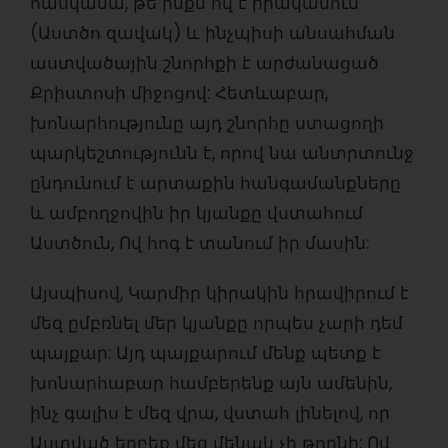
հասկանա, թե ինքն ով է իրականում
(Աստծո զավակ) և ինչպիսի անսահման
աստվածային շնորհքի է արժանացած
Քրիստոսի միջոցով: Հետևաբար,
խոնարհությունը այդ շնորհը ստացողի
պարկեշտությունն է, որով նա անտրտունջ
ընդունում է արտաքին հանգամանքները
և ամբողջովին իր կյանքը վստահում
Աստծուն, Ով հոգ է տանում իր մասին:
Այսպիսով, Կարմիր կիրակին հրավիրում է
մեզ ըմբռնել մեր կյանքը որպես չարի դեմ
պայքար: Այդ պայքարում մենք պետք է
խոնարհաբար համբերենք այն ամենին,
ինչ գալիս է մեզ վրա, վստահ լինելով, որ
Աստված երբեք մեզ մենակ չի թողնի: Ով