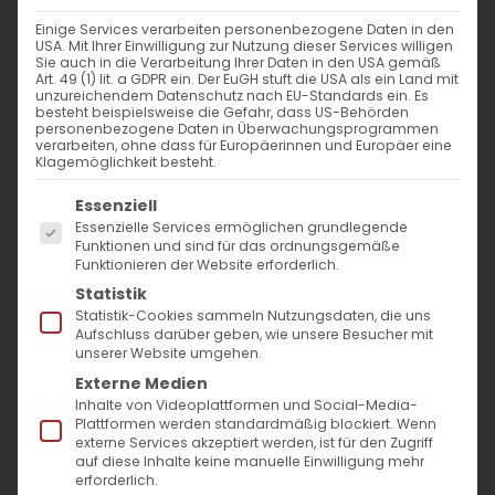
Einige Services verarbeiten personenbezogene Daten in den
USA. Mit Ihrer Einwilligung zur Nutzung dieser Services willigen
Sie auch in die Verarbeitung Ihrer Daten in den USA gemäß
Art. 49 (1) lit. a GDPR ein. Der EuGH stuft die USA als ein Land mit
unzureichendem Datenschutz nach EU-Standards ein. Es
besteht beispielsweise die Gefahr, dass US-Behörden
personenbezogene Daten in Überwachungsprogrammen
verarbeiten, ohne dass für Europäerinnen und Europäer eine
Klagemöglichkeit besteht.
Es folgt eine Liste der Service-Gruppen, für die
Essenziell
Essenzielle Services ermöglichen grundlegende
Funktionen und sind für das ordnungsgemäße
Funktionieren der Website erforderlich.
Statistik
Statistik-Cookies sammeln Nutzungsdaten, die uns
Wort zum Tag des Hl.
Aufschluss darüber geben, wie unsere Besucher mit
unserer Website umgehen.
Propheten Jesaja
Externe Medien
Inhalte von Videoplattformen und Social-Media-
von Pfr. Dr. Diradur Sardaryan
Plattformen werden standardmäßig blockiert. Wenn
externe Services akzeptiert werden, ist für den Zugriff
auf diese Inhalte keine manuelle Einwilligung mehr
Die Kirche, wenn wir sie nicht als Gebäude,
erforderlich.