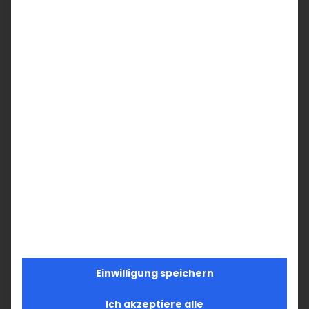
uns auch diesen Tag nutzen, um
zusammenzustehen und als lebendige
Gemeinschaft das Licht Christi in die Welt zu
tragen. Amen.
Teilen Sie diesen Artikel!
Facebook
X
LinkedIn
WhatsApp
Telegram
Pinterest
Vk
E-
Mail
Ähnliche Beiträge
Einwilligung speichern
Ich akzeptiere alle