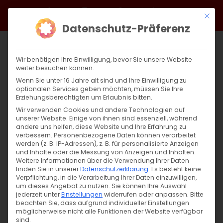
Zum
Facebook
X
Instagram
YouTube
Spotify
Telegram
LinkedIn
SoundCloud
Mit di
Inhalt
Datenschutz-Präferenz
springen
Wir benötigen Ihre Einwilligung, bevor Sie unsere Website
weiter besuchen können.
Wenn Sie unter 16 Jahre alt sind und Ihre Einwilligung zu
optionalen Services geben möchten, müssen Sie Ihre
Erziehungsberechtigten um Erlaubnis bitten.
Wir verwenden Cookies und andere Technologien auf
unserer Website. Einige von ihnen sind essenziell, während
andere uns helfen, diese Website und Ihre Erfahrung zu
Zurück
Vor
verbessern.
Personenbezogene Daten können verarbeitet
werden (z. B. IP-Adressen), z. B. für personalisierte Anzeigen
und Inhalte oder die Messung von Anzeigen und Inhalten.
Weitere Informationen über die Verwendung Ihrer Daten
finden Sie in unserer
Datenschutzerklärung
.
Es besteht keine
Wort zum Tag des Hl. Propheten Jesaja
Verpflichtung, in die Verarbeitung Ihrer Daten einzuwilligen,
um dieses Angebot zu nutzen.
Sie können Ihre Auswahl
21. Juli 2023
jederzeit unter
|
Allgemein
Einstellungen
,
Sardaryan
widerrufen oder anpassen.
Bitte
beachten Sie, dass aufgrund individueller Einstellungen
möglicherweise nicht alle Funktionen der Website verfügbar
sind.