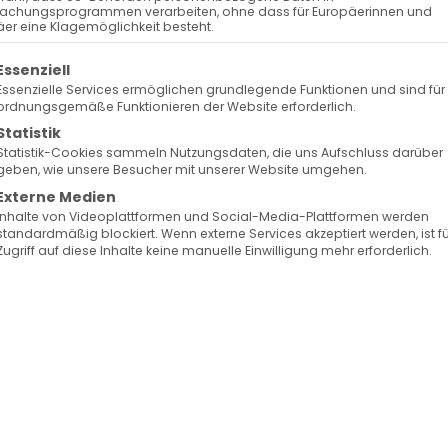
achungsprogrammen verarbeiten, ohne dass für Europäerinnen und
er eine Klagemöglichkeit besteht.
olgt eine Liste der Service-Gruppen, für die eine Ein
Essenziell
Essenzielle Services ermöglichen grundlegende Funktionen und sind für
ordnungsgemäße Funktionieren der Website erforderlich.
Statistik
Statistik-Cookies sammeln Nutzungsdaten, die uns Aufschluss darüber
geben, wie unsere Besucher mit unserer Website umgehen.
Externe Medien
Inhalte von Videoplattformen und Social-Media-Plattformen werden
standardmäßig blockiert. Wenn externe Services akzeptiert werden, ist f
Zugriff auf diese Inhalte keine manuelle Einwilligung mehr erforderlich.