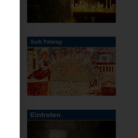
e
em
ie
g