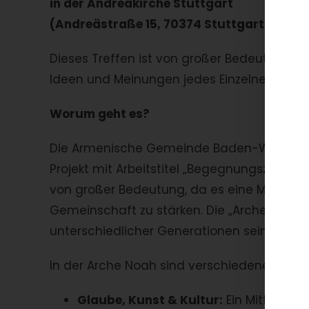
in der Andreäkirche Stuttgart
(Andreästraße 15, 70374 Stuttgart) ein.
Dieses Treffen ist von großer Bedeutung, 
Ideen und Meinungen jedes Einzelnen von I
Worum geht es?
Die Armenische Gemeinde Baden-Württember
Projekt mit Arbeitstitel „Begegnungszentru
von großer Bedeutung, da es eine Möglichk
Gemeinschaft zu stärken. Die „Arche Noah“
unterschiedlicher Generationen sein und Gla
In der Arche Noah sind verschiedene Angeb
Glaube, Kunst & Kultur:
Ein Mittelpun