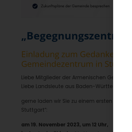
„Begegnungszentrum
Einladung zum Gedankenau
Gemeindezentrum in Stuttga
Liebe Mitglieder der Armenischen Gemeind
Liebe Landsleute aus Baden-Württemberg,
gerne laden wir Sie zu einem ersten Treffe
Stuttgart“:
am 19. November 2023, um 12 Uhr,