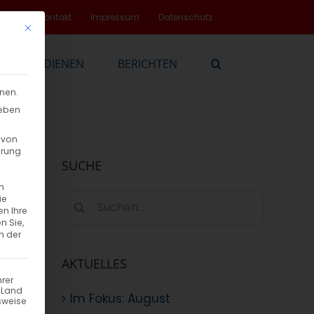
rvice
Kontakt
Impressum
Datenschutz
Mit diesem Button wird der Dialog geschlossen. Seine Funktionalität
EN
DIENEN
BERICHTEN
nnen.
geben
 von
hrung
SUCHE
n
Suche
ie
en Ihre
nach:
n Sie,
n der
AKTUELLES
hrer
n Land
Im Fokus: August
sweise