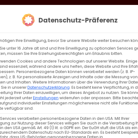
loud
AKTION HEIMAT SCHAFFEN!
Gottesdienste & Events
Se
Datenschutz-Präferenz
AGBW
WIR
BEKENN
nötigen Ihre Einwilligung, bevor Sie unsere Website weiter besuchen kö
ie unter 16 Jahre alt sind und Ihre Einwilligung zu optionalen Services 
n, müssen Sie Ihre Erziehungsberechtigten um Erlaubnis bitten.
rwenden Cookies und andere Technologien auf unserer Website. Einige
sind essenziell, während andere uns helfen, diese Website und Ihre Erfa
Zurück
Vor
bessern.
Personenbezogene Daten können verarbeitet werden (z. B. IP-
en), z. B. für personalisierte Anzeigen und Inhalte oder die Messung von
en und Inhalten.
Weitere Informationen über die Verwendung Ihrer Date
 Sie in unserer
Datenschutzerklärung
.
Es besteht keine Verpflichtung, in d
eitung Ihrer Daten einzuwilligen, um dieses Angebot zu nutzen.
Sie könn
l jederzeit unter
Einstellungen
widerrufen oder anpassen.
Bitte beachte
ufgrund individueller Einstellungen möglicherweise nicht alle Funktione
e verfügbar sind.
 Services verarbeiten personenbezogene Daten in den USA. Mit Ihrer
ligung zur Nutzung dieser Services willigen Sie auch in die Verarbeitung I
in den USA gemäß Art. 49 (1) lit. a GDPR ein. Der EuGH stuft die USA als ei
zureichendem Datenschutz nach EU-Standards ein. Es besteht beispiel
efahr, dass US-Behörden personenbezogene Daten in