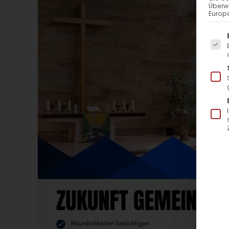
Überw
Europä
Es f