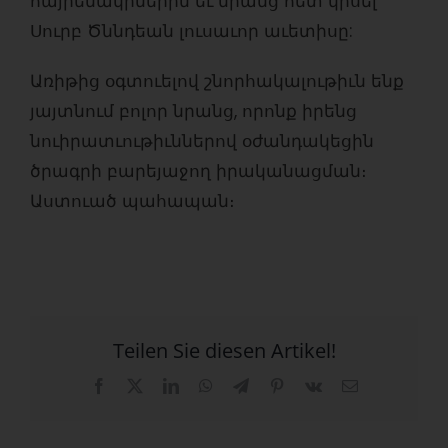
հայրենակիներին եւ նրանց հետ կիսել
Սուրբ Ծննդեան լուսաւոր աւետիսը:
Առիթից օգտուելով շնորհակալութիւն ենք
յայտնում բոլոր նրանց, որոնք իրենց
նուիրատւութիւններով օժանդակեցին
ծրագրի բարեյաջող իրականացման։
Աստուած պահապան։
Teilen Sie diesen Artikel!
Facebook
X
LinkedIn
WhatsApp
Telegram
Pinterest
Vk
E-
Mail