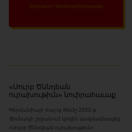
Stichwort: Weihnachtsfreude
«Սուրբ Ծննդեան
ուրախութիւն» նուիրահաւաք
Գերմանիայի Հայոց Թեմը 2023 թ.
Յիսնակի շրջանում կրկին կազմակերպեց
«Սուրբ Ծննդեան ուրախութիւն»