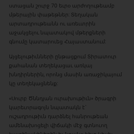
ստացան շուրջ 70 եւրօ արժողութեամբ
մթերային փաթեթներ: Տեղական
արտադրութեանն ու առեւտրին
աջակցելու նպատակով մթերքների
գնումը կատարուեց Հայաստանում:
Այցելութիւնների ընթացքում Տիրատուր
քահանան տեղեկացաւ առկայ
խնդիրներին, որոնց մասին առաջիկայում
կը տեղեկացնենք:
«Սուրբ Ծննդյան ուրախութիւն» ծրագրի
կարեւորագոյն նպատակն է`
ուշադրութիւն դարձնել հանրութեան
ամենախոցելի վիճակի մէջ գտնուող