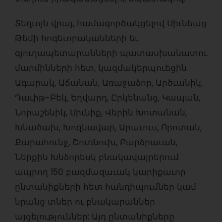
Տեղւոյն վրայ, համագործակցելով Սիւնեաց
Թեմի հոգեւորականների եւ
գյուղապետարանների պատասխանատու
մարմինների հետ, կազմակերպուեցին
Ագարակ, Աճանան, Առաջաձոր, Արծւանիկ,
Դաւիթ-Բեկ, Եղվարդ, Ըրկենանց, Կապան,
Նորաշենիկ, Սիւնիք, Վերին Խոտանան,
Խնածախ, Խոզնավար, Արաւուս, Որոտան,
Քարահունջ, Շուռնուխ, Բարձրաւան,
Ներքին Խնձորեսկ բնակավայրերում
ապրող 150 բազմազաւակ կարիքաւոր
ընտանիքների հետ հանդիպումներ կամ
նրանց տներ ու բնակարաններ
այցելություններ: Այդ ընտանիքները