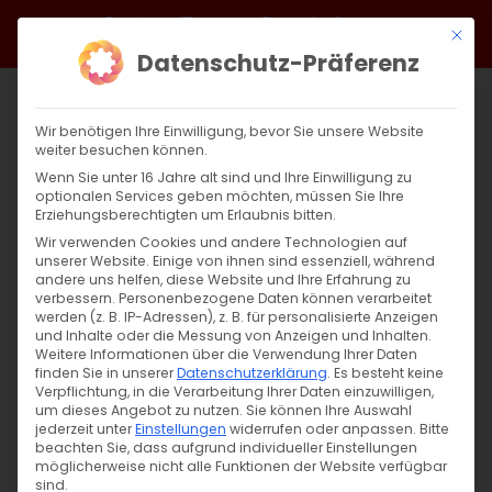
Zum
Facebook
X
Instagram
YouTube
Spotify
Telegram
LinkedIn
SoundCloud
Mit di
Inhalt
Datenschutz-Präferenz
springen
Wir benötigen Ihre Einwilligung, bevor Sie unsere Website
weiter besuchen können.
Wenn Sie unter 16 Jahre alt sind und Ihre Einwilligung zu
optionalen Services geben möchten, müssen Sie Ihre
Erziehungsberechtigten um Erlaubnis bitten.
Wir verwenden Cookies und andere Technologien auf
unserer Website. Einige von ihnen sind essenziell, während
andere uns helfen, diese Website und Ihre Erfahrung zu
Zurück
Vor
verbessern.
Personenbezogene Daten können verarbeitet
werden (z. B. IP-Adressen), z. B. für personalisierte Anzeigen
und Inhalte oder die Messung von Anzeigen und Inhalten.
Weitere Informationen über die Verwendung Ihrer Daten
finden Sie in unserer
Datenschutzerklärung
.
Es besteht keine
Bericht zu Aktion „Weihnachtsfreude“
Verpflichtung, in die Verarbeitung Ihrer Daten einzuwilligen,
unserer Diözese
um dieses Angebot zu nutzen.
Sie können Ihre Auswahl
jederzeit unter
Einstellungen
widerrufen oder anpassen.
Bitte
beachten Sie, dass aufgrund individueller Einstellungen
1. Februar 2024
|
Abteilung Diakonie
,
Aktuell
,
Allgemein
möglicherweise nicht alle Funktionen der Website verfügbar
sind.