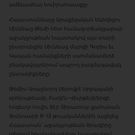
ամենամեայ նուիրահաւաքը։
Հայաստանեայց Արաքելական Եկեղեցու
Սիւնեաց Թեմի հետ համագործակցաբար
աջակցութեան նպատակով այս տարի
ընտրուեցին Սիւնեաց մարզի Գորիս եւ
Կապան համայնքների սահմանամերձ
բնակավայրերում ապրող բազմազավակ
ընտանիքները:
Թեմիս Առաջնորդ Սերովբէ Սրբազանի
օրհնութեամբ, Բադէն-Վիւրթեմբերգի
հոգեւոր հովիւ Տէր Տիրատուր քահանան
Յունուարի 8-13 թուականներին այցելեց
Հայաստան՝ աջակցութեան ծրագիրը
տեղում իրականացնելու նպատակով: