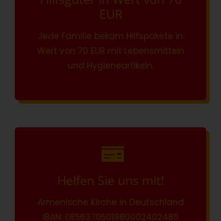
EUR
Jede Familie bekam Hilfspakete in
Wert von 70 EUR mit Lebensmitteln
und Hygieneartikeln.
Helfen Sie uns mit!
Armenische Kirche in Deutschland
IBAN: DE56370501980002402485