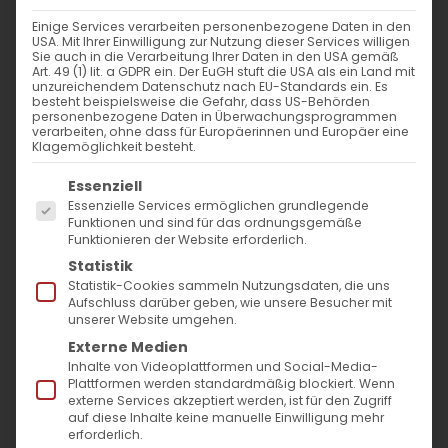
Einige Services verarbeiten personenbezogene Daten in den
USA. Mit Ihrer Einwilligung zur Nutzung dieser Services willigen
Aktion „Weihnachtsfreude“ der Diözese
Sie auch in die Verarbeitung Ihrer Daten in den USA gemäß
Art. 49 (1) lit. a GDPR ein. Der EuGH stuft die USA als ein Land mit
unterstützt dieses Jahr bedürftige
unzureichendem Datenschutz nach EU-Standards ein. Es
besteht beispielsweise die Gefahr, dass US-Behörden
kinderreiche Familien in der Syunik Provinz
personenbezogene Daten in Überwachungsprogrammen
verarbeiten, ohne dass für Europäerinnen und Europäer eine
in Armenien
Klagemöglichkeit besteht.
Es folgt eine Liste der Service-Gruppen, für die
Essenziell
Im Dezember 2023 rief die Diözese zur
Essenzielle Services ermöglichen grundlegende
Funktionen und sind für das ordnungsgemäße
Spendenaktion „Weihnachtsfreude“ auf, um
Funktionieren der Website erforderlich.
bedürftigen Familien in Armenien
Statistik
Unterstützung zukommen zu lassen. In
Statistik-Cookies sammeln Nutzungsdaten, die uns
Aufschluss darüber geben, wie unsere Besucher mit
Zusammenarbeit mit der Diözese der
unserer Website umgehen.
Externe Medien
Armenischen Kirche in Syunik wurden 150
Inhalte von Videoplattformen und Social-Media-
kinderreiche Familien in den Grenzregionen
Plattformen werden standardmäßig blockiert. Wenn
externe Services akzeptiert werden, ist für den Zugriff
von Goris und Kapan unterstützt.
auf diese Inhalte keine manuelle Einwilligung mehr
erforderlich.