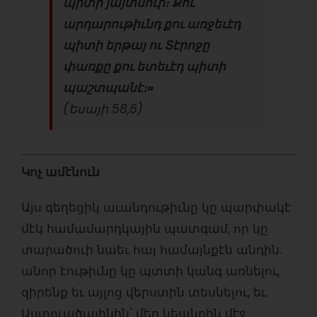
պիտի
յայտնուի։
Քու
արդարութիւնդ քու առջեւէդ
պիտի երթայ ո
ւ Տէրոջը
փառքը քու ետեւէդ պիտի
պաշտպանէ։
»
(Եսայի 58,6)
Կոչ ամէնուն
Այս գեղեցիկ աւանդութիւնը կը պարփակէ
մէկ համամարդկային պատգամ, որ կը
տարածուի նաեւ հայ համայնքէն անդին.
անոր էութիւնը կը պտտի կանգ առնելու,
զիրենք եւ այլոց վերստին տեսնելու, եւ
Աստուածայինին՝ մեր կեանքին մէջ