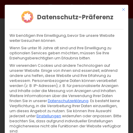
Zum
Facebook
X
Instagram
YouTube
Spotify
Telegram
LinkedIn
SoundCloud
Mit di
Inhalt
Datenschutz-Präferenz
springen
Wir benötigen Ihre Einwilligung, bevor Sie unsere Website
weiter besuchen können.
Wenn Sie unter 16 Jahre alt sind und Ihre Einwilligung zu
optionalen Services geben möchten, müssen Sie Ihre
Erziehungsberechtigten um Erlaubnis bitten.
Wir verwenden Cookies und andere Technologien auf
unserer Website. Einige von ihnen sind essenziell, während
andere uns helfen, diese Website und Ihre Erfahrung zu
Zurück
Vor
verbessern.
Personenbezogene Daten können verarbeitet
werden (z. B. IP-Adressen), z. B. für personalisierte Anzeigen
und Inhalte oder die Messung von Anzeigen und Inhalten.
Weitere Informationen über die Verwendung Ihrer Daten
finden Sie in unserer
Datenschutzerklärung
.
Es besteht keine
Der Weg zum Licht der Erkenntnis
Verpflichtung, in die Verarbeitung Ihrer Daten einzuwilligen,
um dieses Angebot zu nutzen.
Sie können Ihre Auswahl
30. Dezember 2024
jederzeit unter
Einstellungen
|
Allgemein
widerrufen oder anpassen.
Bitte
beachten Sie, dass aufgrund individueller Einstellungen
möglicherweise nicht alle Funktionen der Website verfügbar
sind.