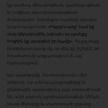
կը դառնայ միասնութեան, կարեկցութեան
եւ հոգեւոր դաստիարակութեան
ճանապարհ։ Եկեղեցւոյ հայրերը այսպէս
կ’արտայայտուին.
«Ինչպէս աղը՝ համ կը
տայ կերակուրին, այնպէս ալ պահքը
հոգիին կը պարգեւէ իր համը»
։ Պարզ բայց
խորիմաստ խօսք մը, որ մեզ կը յիշեցնէ, թէ
հրաժարումը աղքատացում չէ, այլ՝
հարստացում։
Այս պատգամը, մասնաւորապէս մեր
օրերուն, ուր անհաւասարութիւնը եւ
ընկերային պաղութիւնը լայն տարածուած
են, ունի յատուկ արդիականութիւն։ Մինչեւ
Սուրբ Ծնունդը եւ տարեմուտի շրջանը