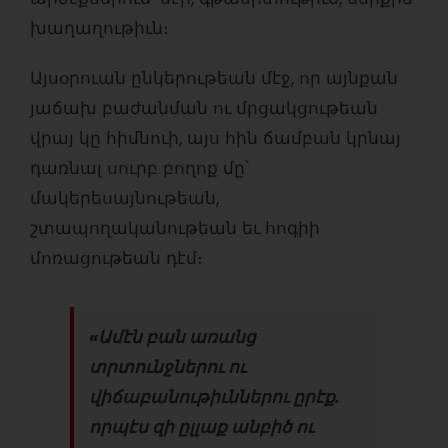
խաղաղութիւն։
Այսօրուան ընկերութեան մէջ, որ այնքան
յաճախ բաժանման ու մրցակցութեան
վրայ կը հիմնուի, այս հին ճամբան կրնայ
դառնալ սուրբ բողոք մը՝
մակերեսայնութեան,
շտապողականութեան եւ հոգիի
մոռացութեան դէմ։
«Ամէն բան առանց
տրտունջներու ու
վիճաբանութիւններու ըրէք.
որպէս զի ըլլաք անբիծ ու