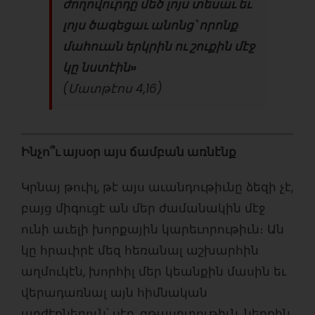
ժողովուրդը մեծ լոյս տեսաւ եւ
լոյս ծագեցաւ անոնց՝ որոնք
մահուան երկրին ու շուքին մէջ
կը նստէին»
(Մատթէոս 4,16)
Ինչո՞ւ այսօր այս ճամբան առնէնք
Կրնայ թուիլ, թէ այս աւանդութիւնը ձեզի չէ,
բայց միգուցէ ան մեր ժամանակին մէջ
ունի աւելի խորքային կարեւորութիւն։ Ան
կը հրաւիրէ մեզ հեռանալ աշխարհին
աղմուկէն, խորհիլ մեր կեանքին մասին եւ
վերադառնալ այն հիմնական
արժէքներուն՝ սէր, գթասրտութիւն, ներքին