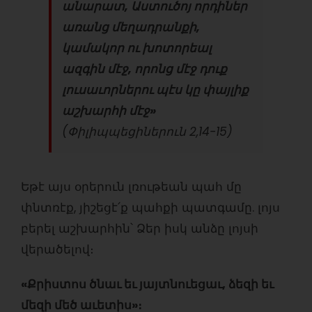
անարատ, Աստուծոյ որդիներ
առանց մեղադրանքի,
կամակոր ու խոտորեալ
ազգին մէջ, որոնց մէջ դուք
լուսաւորներու պէս կը փայլիք
աշխարհի մէջ»
(Փիլիպպեցիներուն 2,14-15)
Եթէ այս օրերուն լռութեան պահ մը
փնտռէք, յիշեցէ՛ք պահքի պատգամը. լոյս
բերել աշխարհին՝ Ձեր իսկ անձը լոյսի
վերածելով։
«Քրիստոս ծնաւ եւ յայտնուեցաւ, ձեզի եւ
մեզի մեծ աւետիս»։