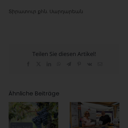
Տիրատուր քհն. Սարդարեան
Teilen Sie diesen Artikel!
Facebook
X
LinkedIn
WhatsApp
Telegram
Pinterest
Vk
E-
Mail
Ähnliche Beiträge