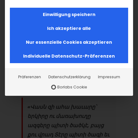
հաւատացեալները իրենց հոգին ու
Einwilligung speichern
մարմինը կ’առաջնորդեն հոգեւոր
ճամբորդութեան մը, որ զիրենք կը
Ich akzeptiere alle
պատրաստէ քրիստոնէութեան մեծ
Nur essenzielle Cookies akzeptieren
խորհուրդին՝ Քրիստոսի ծնունդին։ Ասիկա
ճամբայ մըն է, որ կ’առաջնորդէ դէպի
Individuelle Datenschutz-Präferenzen
Աստուծոյ ճանաչումը, դէպի յոյսի այն
մեծագոյն տօնը, որ լոյս կը սփռէ աշխարհի
Präferenzen
Datenschutzerklärung
Impressum
խաւարին մէջ։
Borlabs Cookie
«
Վասն զի ահա խաւարը՝
երկիրը ո
ւ մառախուղը
ազգերը պիտի ծածկէ, բ
այց
քու վրադ Տէրը պիտի ծագի ե
ւ