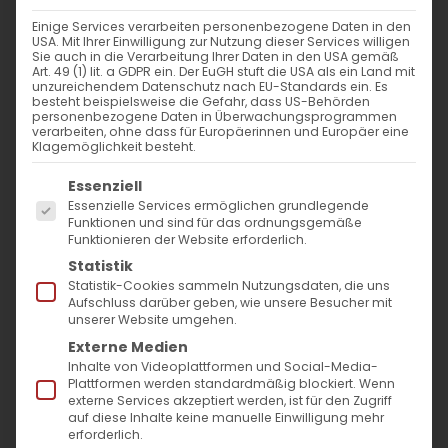
Einige Services verarbeiten personenbezogene Daten in den
Der Weg zum Licht der
USA. Mit Ihrer Einwilligung zur Nutzung dieser Services willigen
Sie auch in die Verarbeitung Ihrer Daten in den USA gemäß
Erkenntnis Gottes
Art. 49 (1) lit. a GDPR ein. Der EuGH stuft die USA als ein Land mit
unzureichendem Datenschutz nach EU-Standards ein. Es
besteht beispielsweise die Gefahr, dass US-Behörden
Die Armenische Fastenzeit vor
personenbezogene Daten in Überwachungsprogrammen
verarbeiten, ohne dass für Europäerinnen und Europäer eine
Weihnachten
Klagemöglichkeit besteht.
Es folgt eine Liste der Service-Gruppen, für die
Essenziell
Während die Welt sich auf den Trubel des
Essenzielle Services ermöglichen grundlegende
Jahreswechsels vorbereitet, gibt es eine
Funktionen und sind für das ordnungsgemäße
Funktionieren der Website erforderlich.
stille, tief verwurzelte Tradition, die inmitten
Statistik
des Lärms um Silvester kaum bzw. nur
Statistik-Cookies sammeln Nutzungsdaten, die uns
Aufschluss darüber geben, wie unsere Besucher mit
dezent wahrgenommen wird: die
unserer Website umgehen.
siebentägige Fastenzeit der Armenischen
Externe Medien
Inhalte von Videoplattformen und Social-Media-
Apostolischen Kirche vor Weihnachten. Vom
Plattformen werden standardmäßig blockiert. Wenn
externe Services akzeptiert werden, ist für den Zugriff
30. Dezember bis zum 5. Januar tauchen
auf diese Inhalte keine manuelle Einwilligung mehr
Gläubige der Armenischen Kirche in eine
erforderlich.