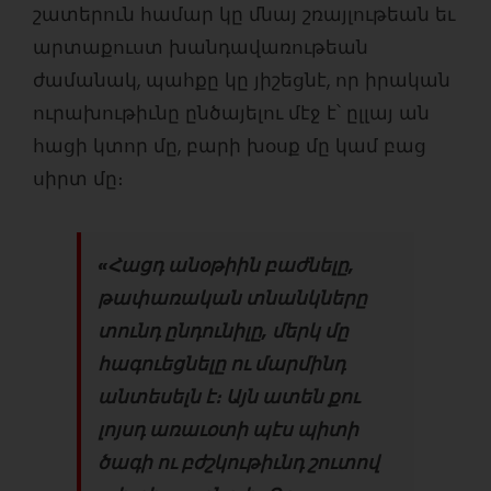
շատերուն համար կը մնայ շռայլութեան եւ
արտաքուստ խանդավառութեան
ժամանակ, պահքը կը յիշեցնէ, որ իրական
ուրախութիւնը ընծայելու մէջ է՝ ըլլայ ան
հացի կտոր մը, բարի խօսք մը կամ բաց
սիրտ մը։
«
Հացդ անօթիին բաժնելը,
թ
ափառական տնանկները
տունդ ընդունիլը, մ
երկ մը
հագուեցնելը ո
ւ մարմինդ
անտեսելն է։
Այն ատեն քու
լոյսդ առաւօտի պէս պիտի
ծագի ո
ւ բժշկութիւնդ շուտով