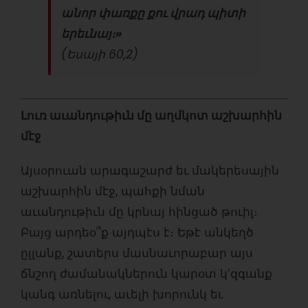
անոր փառքը քու վրադ պիտի
երեւնայ։
»
(Եսայի 60,2)
Լուռ աւանդութիւն մը աղմկոտ աշխարհին
մէջ
Այսօրուան արագաշարժ եւ մակերեսային
աշխարհին մէջ, պահքի նման
աւանդութիւն մը կրնայ հինցած թուիլ։
Բայց արդեօ՞ք այդպէս է։ Եթէ անկեղծ
ըլլանք, շատերս մասնաւորաբար այս
ճնշող ժամանակներուն կարօտ կ’զգանք
կանգ առնելու, աւելի խորունկ եւ