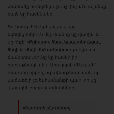
տարածք ստեղծելու շուրջ՝ ինչպէս ալ մենք
զայն կը հասկնանք։
Յունուար 5-ի երեկոյեան, երբ
եկեղեցիներուն մէջ մոմերը կը վառին, եւ
կը հնչէ՝
«Քրիստոս ծնաւ եւ յայտնուեցաւ,
ձեզի եւ մեզի մեծ աւետիս»
, պահքի այս
ճամբորդութիւնը կը հասնի իր
գագաթնակէտին։ Ահա լոյսի մէկ պահ՝
խաւարը սրբող, ուրախութեան պահ՝ որ
վաճառելի չէ, եւ համայնքի պահ՝ որ կը
վերացնէ բոլոր սահմանները։
«Խաւարի մէջ նստող