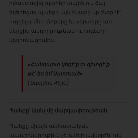
իմաստալից պահեր ապրելու։ Հայ
եկեղեցւոյ պահքը այն հնարը կը շնորհէ՝
ուղղելու մեր մտքերը եւ սիրտերը առ
ներքին անդորրութեան ու հոգեւոր
կեդրոնացումին։
«Հանդարտ կեցէ՛ք ու գիտցէ՛ք
թէ՝ ես եմ Աստուած»
(Սաղմոս 46,10)
Պահքը՝ կանչ մը մարդասիրութեան
Պահքը միայն անհատական
ապաշխարութիւն չէ. աւելի լայնօրէն՝ ան