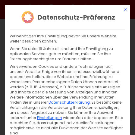
Zum
Facebook
X
Instagram
YouTube
Spotify
Telegram
LinkedIn
SoundCloud
Mit di
Inhalt
Datenschutz-Präferenz
springen
Wir benötigen Ihre Einwilligung, bevor Sie unsere Website
weiter besuchen können.
Wenn Sie unter 16 Jahre alt sind und Ihre Einwilligung zu
optionalen Services geben möchten, müssen Sie Ihre
Erziehungsberechtigten um Erlaubnis bitten.
Wir verwenden Cookies und andere Technologien auf
unserer Website. Einige von ihnen sind essenziell, während
andere uns helfen, diese Website und Ihre Erfahrung zu
Zurück
Vor
verbessern.
Personenbezogene Daten können verarbeitet
werden (z. B. IP-Adressen), z. B. für personalisierte Anzeigen
und Inhalte oder die Messung von Anzeigen und Inhalten.
Weitere Informationen über die Verwendung Ihrer Daten
finden Sie in unserer
Datenschutzerklärung
.
Es besteht keine
Durch das Evangelium nach Johannes.
Verpflichtung, in die Verarbeitung Ihrer Daten einzuwilligen,
Kapitel 21
um dieses Angebot zu nutzen.
Sie können Ihre Auswahl
jederzeit unter
Einstellungen
widerrufen oder anpassen.
Bitte
beachten Sie, dass aufgrund individueller Einstellungen
12. August 2024
|
Abteilung Glaube
,
Glaubensfragen
möglicherweise nicht alle Funktionen der Website verfügbar
sind.