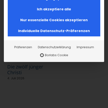
Ähnliche Beiträge
Ich akzeptiere alle
Nur essenzielle Cookies akzeptieren
Individuelle Datenschutz-Präferenzen
Wer waren die 12
Präferenzen
Datenschutzerklärung
Impressum
Apostel?
Borlabs Cookie
4. Juli 2026
Die zwölf jünger
Christi
4. Juli 2026