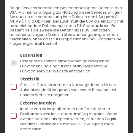
Einige Services verarbeiten personenbezogene Daten in den
USA. Mit Ihrer Einwilligung zur Nutzung dieser Services willigen
Sie auch in die Verarbeitung Ihrer Daten in den USA gemäß
Art. 49 (1) lit. a GDPR ein. Der EuGH stuft die USA als ein Land mit
unzureichendem Datenschutz nach EU-Standards ein. Es
besteht beispielsweise die Gefahr, dass US-Behörden
personenbezogene Daten in Überwachungsprogrammen
verarbeiten, ohne dass für Europäerinnen und Europäer eine
Eine Reise durch das
Klagemöglichkeit besteht.
Johannesevangelium
Es folgt eine Liste der Service-Gruppen, für die
Essenziell
Essenzielle Services ermöglichen grundlegende
Tägliche Zusammenfassung jeweils
Funktionen und sind für das ordnungsgemäße
Funktionieren der Website erforderlich.
eines Kapitels aus dem Evangelium
Statistik
nach Johannes. Machen Sie mit!
Statistik-Cookies sammeln Nutzungsdaten, die uns
Aufschluss darüber geben, wie unsere Besucher mit
unserer Website umgehen.
Externe Medien
Jetzt lesen…
Inhalte von Videoplattformen und Social-Media-
Plattformen werden standardmäßig blockiert. Wenn
externe Services akzeptiert werden, ist für den Zugriff
auf diese Inhalte keine manuelle Einwilligung mehr
erforderlich.