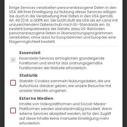
Einige Services verarbeiten personenbezogene Daten in den
USA. Mit Ihrer Einwilligung zur Nutzung dieser Services willigen
Sie auch in die Verarbeitung Ihrer Daten in den USA gemäß
Art. 49 (1) lit. a GDPR ein. Der EuGH stuft die USA als ein Land mit
Einladung zum Gebet für die
unzureichendem Datenschutz nach EU-Standards ein. Es
besteht beispielsweise die Gefahr, dass US-Behörden
Freilassung der armenischen
personenbezogene Daten in Überwachungsprogrammen
verarbeiten, ohne dass für Europäerinnen und Europäer eine
Kriegsgefangenen
Klagemöglichkeit besteht.
Es folgt eine Liste der Service-Gruppen, für die
Essenziell
Am Sonntag, den 10. November 2024, wird
Essenzielle Services ermöglichen grundlegende
die Armenische Gemeinde Baden-
Funktionen und sind für das ordnungsgemäße
Funktionieren der Website erforderlich.
Württemberg gemeinsam mit der
Statistik
Armenisch-Apostolischen Kirche und ihren
Statistik-Cookies sammeln Nutzungsdaten, die uns
Aufschluss darüber geben, wie unsere Besucher mit
ökumenischen Schwesterkirchen weltweit
unserer Website umgehen.
für die Freilassung der in
Externe Medien
Inhalte von Videoplattformen und Social-Media-
aserbaidschanischen Gefängnissen
Plattformen werden standardmäßig blockiert. Wenn
festgehaltenen armenischen
externe Services akzeptiert werden, ist für den Zugriff
auf diese Inhalte keine manuelle Einwilligung mehr
Kriegsgefangenen und Geiseln beten.
erforderlich.