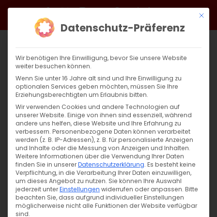
Zum
Facebook
X
Instagram
YouTube
Spotify
Telegram
LinkedIn
SoundCloud
Mit di
Inhalt
Datenschutz-Präferenz
springen
Wir benötigen Ihre Einwilligung, bevor Sie unsere Website
weiter besuchen können.
Wenn Sie unter 16 Jahre alt sind und Ihre Einwilligung zu
optionalen Services geben möchten, müssen Sie Ihre
Erziehungsberechtigten um Erlaubnis bitten.
Wir verwenden Cookies und andere Technologien auf
unserer Website. Einige von ihnen sind essenziell, während
andere uns helfen, diese Website und Ihre Erfahrung zu
Zurück
Vor
verbessern.
Personenbezogene Daten können verarbeitet
werden (z. B. IP-Adressen), z. B. für personalisierte Anzeigen
und Inhalte oder die Messung von Anzeigen und Inhalten.
Weitere Informationen über die Verwendung Ihrer Daten
finden Sie in unserer
Datenschutzerklärung
.
Es besteht keine
Einladung zum Gebet für die Freilassung
Verpflichtung, in die Verarbeitung Ihrer Daten einzuwilligen,
der armenischen Kriegsgefangenen
um dieses Angebot zu nutzen.
Sie können Ihre Auswahl
jederzeit unter
Einstellungen
widerrufen oder anpassen.
Bitte
beachten Sie, dass aufgrund individueller Einstellungen
10. November 2024
|
Aktuell
,
Allgemein
,
Gemeinde
,
Referat
möglicherweise nicht alle Funktionen der Website verfügbar
Presse & Öffentlichkeitsarbeit
sind.