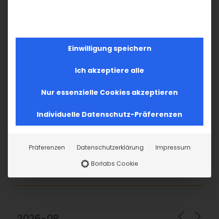
SUCHE
Suche
Einwilligung speichern
nach:
Ich akzeptiere alle
AKTUELLES
Nur essenzielle Cookies akzeptieren
Im Fokus: August
Individuelle Datenschutz-Präferenzen
Sichtbar sein, ins Gespräch kommen
Präferenzen
Datenschutzerklärung
Impressum
Vardavar in Göppingen und in den
Borlabs Cookie
Gemeinden der Diözese