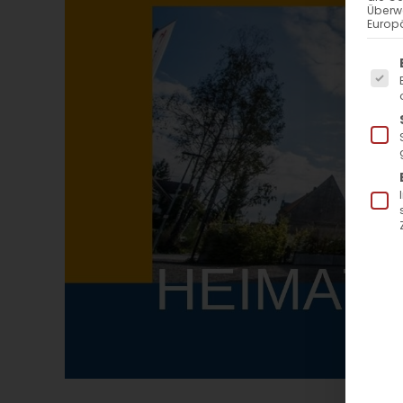
Überw
Europä
Es f