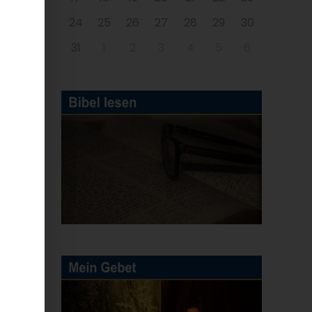
24
25
26
27
28
29
30
31
1
2
3
4
5
6
es
r