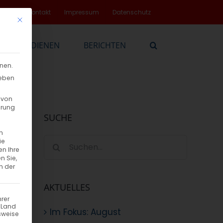
rvice
Kontakt
Impressum
Datenschutz
Mit diesem Button wird der Dialog geschlossen. Seine Funktionalität
EN
DIENEN
BERICHTEN
nnen.
geben
 von
hrung
SUCHE
n
Suche
ie
en Ihre
nach:
n Sie,
n der
AKTUELLES
hrer
n Land
Im Fokus: August
sweise