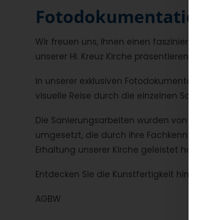
Fotodokumentation d
Wir freuen uns, Ihnen einen faszinierenden
unserer Hl. Kreuz Kirche präsentieren zu dür
In unserer exklusiven Fotodokumentation, v
visuelle Reise durch die einzelnen Schritte
Die Sanierungsarbeiten wurden von der re
umgesetzt, die durch ihre Fachkenntnisse
Erhaltung unserer Kirche geleistet hat.
Entdecken Sie die Kunstfertigkeit hinter jed
AGBW