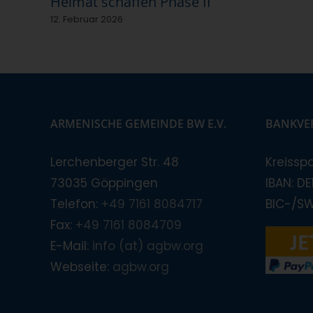
Heimat schaffen Phase II
12. Februar 2026
ARMENISCHE GEMEINDE BW E.V.
BANKVE
Lerchenberger Str. 48
Kreissp
73035 Göppingen
IBAN: D
Telefon:
+49 7161 8084717
BIC-/S
Fax:
+49 7161 8084709
E-Mail:
info (at) agbw.org
Webseite:
agbw.org