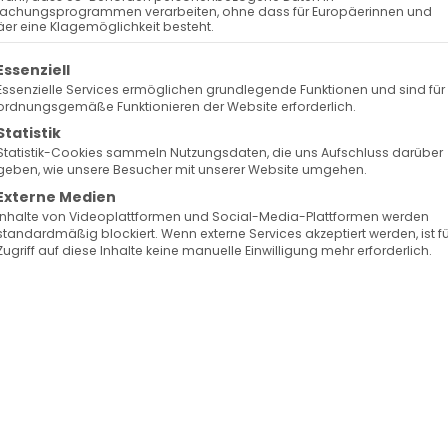
achungsprogrammen verarbeiten, ohne dass für Europäerinnen und
er eine Klagemöglichkeit besteht.
olgt eine Liste der Service-Gruppen, für die eine Ein
Essenziell
Essenzielle Services ermöglichen grundlegende Funktionen und sind für
ordnungsgemäße Funktionieren der Website erforderlich.
Statistik
Statistik-Cookies sammeln Nutzungsdaten, die uns Aufschluss darüber
geben, wie unsere Besucher mit unserer Website umgehen.
Externe Medien
Inhalte von Videoplattformen und Social-Media-Plattformen werden
standardmäßig blockiert. Wenn externe Services akzeptiert werden, ist f
Zugriff auf diese Inhalte keine manuelle Einwilligung mehr erforderlich.