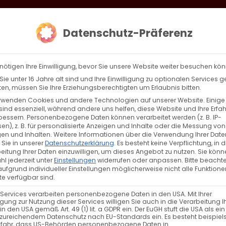
loud
AKTION HEIMAT SCHAFFEN!
Gottesdienste & Events
Se
Datenschutz-Präferenz
AGBW
WIR
BEKENN
nötigen Ihre Einwilligung, bevor Sie unsere Website weiter besuchen kö
ie unter 16 Jahre alt sind und Ihre Einwilligung zu optionalen Services 
n, müssen Sie Ihre Erziehungsberechtigten um Erlaubnis bitten.
rwenden Cookies und andere Technologien auf unserer Website. Einige
sind essenziell, während andere uns helfen, diese Website und Ihre Erfa
Zurück
Vor
bessern.
Personenbezogene Daten können verarbeitet werden (z. B. IP-
en), z. B. für personalisierte Anzeigen und Inhalte oder die Messung von
en und Inhalten.
Weitere Informationen über die Verwendung Ihrer Date
 Sie in unserer
Datenschutzerklärung
.
Es besteht keine Verpflichtung, in d
eitung Ihrer Daten einzuwilligen, um dieses Angebot zu nutzen.
Sie könn
l jederzeit unter
Einstellungen
widerrufen oder anpassen.
Bitte beachte
ufgrund individueller Einstellungen möglicherweise nicht alle Funktione
e verfügbar sind.
 Services verarbeiten personenbezogene Daten in den USA. Mit Ihrer
ligung zur Nutzung dieser Services willigen Sie auch in die Verarbeitung I
in den USA gemäß Art. 49 (1) lit. a GDPR ein. Der EuGH stuft die USA als ei
zureichendem Datenschutz nach EU-Standards ein. Es besteht beispiel
efahr, dass US-Behörden personenbezogene Daten in