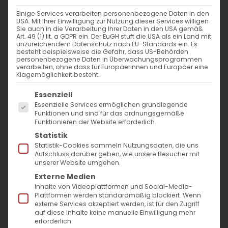
Einige Services verarbeiten personenbezogene Daten in den
Sanierung der armenischen
USA. Mit Ihrer Einwilligung zur Nutzung dieser Services willigen
Sie auch in die Verarbeitung Ihrer Daten in den USA gemäß
Hl. Kreuz Kirche in
Art. 49 (1) lit. a GDPR ein. Der EuGH stuft die USA als ein Land mit
unzureichendem Datenschutz nach EU-Standards ein. Es
Bartenbach.
besteht beispielsweise die Gefahr, dass US-Behörden
personenbezogene Daten in Überwachungsprogrammen
verarbeiten, ohne dass für Europäerinnen und Europäer eine
Zweite Phase startet nach
Klagemöglichkeit besteht.
behördlicher Genehmigung
Es folgt eine Liste der Service-Gruppen, für die
Essenziell
Essenzielle Services ermöglichen grundlegende
Göppingen, 17.01.2024
Funktionen und sind für das ordnungsgemäße
Funktionieren der Website erforderlich.
Statistik
Die Hl. Kreuz Kirche in Göppingen steht vor
Statistik-Cookies sammeln Nutzungsdaten, die uns
einem weiteren bedeutenden Schritt in ihrer
Aufschluss darüber geben, wie unsere Besucher mit
unserer Website umgehen.
Sanierung. Nach Zustimmung seitens des
Externe Medien
Landesdenkmalamts und der
Inhalte von Videoplattformen und Social-Media-
Plattformen werden standardmäßig blockiert. Wenn
Stadtverwaltung Göppingen beginnt nun
externe Services akzeptiert werden, ist für den Zugriff
auf diese Inhalte keine manuelle Einwilligung mehr
die zweite Phase des
erforderlich.