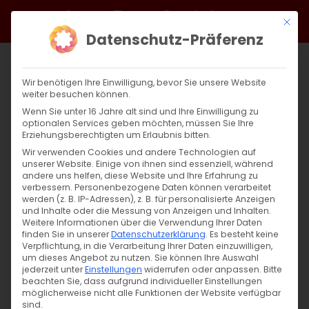
Zum
Facebook
X
Instagram
YouTube
Spotify
Telegram
LinkedIn
SoundCloud
Mit di
Inhalt
Datenschutz-Präferenz
springen
Wir benötigen Ihre Einwilligung, bevor Sie unsere Website
weiter besuchen können.
Wenn Sie unter 16 Jahre alt sind und Ihre Einwilligung zu
optionalen Services geben möchten, müssen Sie Ihre
Erziehungsberechtigten um Erlaubnis bitten.
Wir verwenden Cookies und andere Technologien auf
unserer Website. Einige von ihnen sind essenziell, während
andere uns helfen, diese Website und Ihre Erfahrung zu
Zurück
Vor
verbessern.
Personenbezogene Daten können verarbeitet
werden (z. B. IP-Adressen), z. B. für personalisierte Anzeigen
und Inhalte oder die Messung von Anzeigen und Inhalten.
Weitere Informationen über die Verwendung Ihrer Daten
finden Sie in unserer
Datenschutzerklärung
.
Es besteht keine
Grünes Licht für zweite Phase
Verpflichtung, in die Verarbeitung Ihrer Daten einzuwilligen,
um dieses Angebot zu nutzen.
Sie können Ihre Auswahl
18. Januar 2024
jederzeit unter
Einstellungen
|
Allgemein
widerrufen oder anpassen.
,
Heimat schaffen
Bitte
beachten Sie, dass aufgrund individueller Einstellungen
möglicherweise nicht alle Funktionen der Website verfügbar
sind.