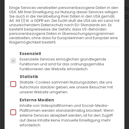
WANN
Einige Services verarbeiten personenbezogene Daten in den
USA. Mit Ihrer Einwilligung zur Nutzung dieser Services willigen
Sie auch in die Verarbeitung Ihrer Daten in den USA gemäß
Art. 49 (1) lit. a GDPR ein. Der EuGH stuft die USA als ein Land mit
4. Oktober 2024
unzureichendem Datenschutz nach EU-Standards ein. Es
besteht beispielsweise die Gefahr, dass US-Behörden
19:00 - 21:00
personenbezogene Daten in Überwachungsprogrammen
verarbeiten, ohne dass für Europäerinnen und Europäer eine
Klagemöglichkeit besteht.
ZUM KALENDER HINZUFÜGEN
Es folgt eine Liste der Service-Gruppen, für die
Essenziell
Essenzielle Services ermöglichen grundlegende
ICS herunterladen
Google Kalender
iCalendar
Office 365
Outlook Live
Funktionen und sind für das ordnungsgemäße
VERANSTALTUNGSTYP
Funktionieren der Website erforderlich.
Statistik
Statistik-Cookies sammeln Nutzungsdaten, die uns
Kinder und Jugend
Aufschluss darüber geben, wie unsere Besucher mit
unserer Website umgehen.
Externe Medien
Inhalte von Videoplattformen und Social-Media-
Plattformen werden standardmäßig blockiert. Wenn
externe Services akzeptiert werden, ist für den Zugriff
auf diese Inhalte keine manuelle Einwilligung mehr
erforderlich.