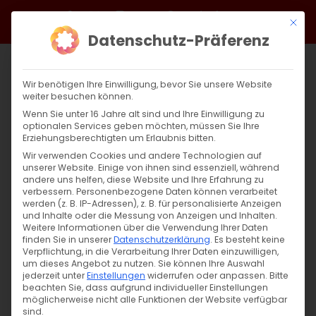
Zum
Facebook
X
Instagram
YouTube
Spotify
Telegram
LinkedIn
SoundCloud
Mit di
Inhalt
Datenschutz-Präferenz
springen
Wir benötigen Ihre Einwilligung, bevor Sie unsere Website
weiter besuchen können.
Wenn Sie unter 16 Jahre alt sind und Ihre Einwilligung zu
optionalen Services geben möchten, müssen Sie Ihre
Erziehungsberechtigten um Erlaubnis bitten.
Wir verwenden Cookies und andere Technologien auf
unserer Website. Einige von ihnen sind essenziell, während
andere uns helfen, diese Website und Ihre Erfahrung zu
Zurück
Vor
verbessern.
Personenbezogene Daten können verarbeitet
werden (z. B. IP-Adressen), z. B. für personalisierte Anzeigen
und Inhalte oder die Messung von Anzeigen und Inhalten.
Weitere Informationen über die Verwendung Ihrer Daten
finden Sie in unserer
Datenschutzerklärung
.
Es besteht keine
Einladung zum Zoom-Meeting der DAKD
Verpflichtung, in die Verarbeitung Ihrer Daten einzuwilligen,
Jugend
um dieses Angebot zu nutzen.
Sie können Ihre Auswahl
jederzeit unter
Einstellungen
widerrufen oder anpassen.
Bitte
beachten Sie, dass aufgrund individueller Einstellungen
4. Oktober 2024
möglicherweise nicht alle Funktionen der Website verfügbar
sind.