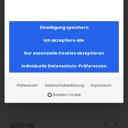
SUCHE
Suche
Einwilligung speichern
nach:
Ich akzeptiere alle
AKTUELLES
Nur essenzielle Cookies akzeptieren
Im Fokus: August
Individuelle Datenschutz-Präferenzen
Sichtbar sein, ins Gespräch kommen
Präferenzen
Datenschutzerklärung
Impressum
Vardavar in Göppingen und in den
Borlabs Cookie
Gemeinden der Diözese