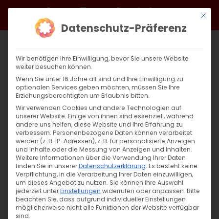
Zum
Facebook
X
Instagram
YouTube
Spotify
Telegram
LinkedIn
SoundCloud
Mit di
Inhalt
Datenschutz-Präferenz
springen
Wir benötigen Ihre Einwilligung, bevor Sie unsere Website
weiter besuchen können.
Wenn Sie unter 16 Jahre alt sind und Ihre Einwilligung zu
optionalen Services geben möchten, müssen Sie Ihre
Erziehungsberechtigten um Erlaubnis bitten.
Wir verwenden Cookies und andere Technologien auf
unserer Website. Einige von ihnen sind essenziell, während
andere uns helfen, diese Website und Ihre Erfahrung zu
Zurück
Vor
verbessern.
Personenbezogene Daten können verarbeitet
werden (z. B. IP-Adressen), z. B. für personalisierte Anzeigen
und Inhalte oder die Messung von Anzeigen und Inhalten.
Weitere Informationen über die Verwendung Ihrer Daten
finden Sie in unserer
Datenschutzerklärung
.
Es besteht keine
JUGENDBEGEGNUNG: „Brücken der
Verpflichtung, in die Verarbeitung Ihrer Daten einzuwilligen,
Verständigung“ – Workshops, Diskussion
um dieses Angebot zu nutzen.
Sie können Ihre Auswahl
jederzeit unter
Einstellungen
widerrufen oder anpassen.
Bitte
und Party
beachten Sie, dass aufgrund individueller Einstellungen
möglicherweise nicht alle Funktionen der Website verfügbar
20. Oktober 2024
sind.