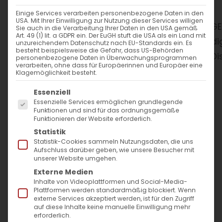
Einige Services verarbeiten personenbezogene Daten in den
USA. Mit Ihrer Einwilligung zur Nutzung dieser Services willigen
WANN
Sie auch in die Verarbeitung Ihrer Daten in den USA gemäß
Art. 49 (1) lit. a GDPR ein. Der EuGH stuft die USA als ein Land mit
unzureichendem Datenschutz nach EU-Standards ein. Es
besteht beispielsweise die Gefahr, dass US-Behörden
20. Oktober 2024
personenbezogene Daten in Überwachungsprogrammen
verarbeiten, ohne dass für Europäerinnen und Europäer eine
16:00 - 21:30
Klagemöglichkeit besteht.
Es folgt eine Liste der Service-Gruppen, für die
Essenziell
ZUM KALENDER HINZUFÜGEN
Essenzielle Services ermöglichen grundlegende
Funktionen und sind für das ordnungsgemäße
ICS herunterladen
Google Kalender
iCalendar
Office 365
Outlook Live
Funktionieren der Website erforderlich.
WO
Statistik
Statistik-Cookies sammeln Nutzungsdaten, die uns
Aufschluss darüber geben, wie unsere Besucher mit
Evang. Lutherkirche Bad
unserer Website umgehen.
Cannstatt
Externe Medien
Martin-Luther-Straße 54,
Inhalte von Videoplattformen und Social-Media-
Stuttgart
Plattformen werden standardmäßig blockiert. Wenn
externe Services akzeptiert werden, ist für den Zugriff
auf diese Inhalte keine manuelle Einwilligung mehr
erforderlich.