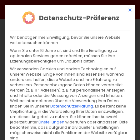
Zum
Facebook
X
Instagram
YouTube
Spotify
Telegram
LinkedIn
SoundCloud
Mit di
Inhalt
Datenschutz-Präferenz
springen
Wir benötigen Ihre Einwilligung, bevor Sie unsere Website
weiter besuchen können.
Wenn Sie unter 16 Jahre alt sind und Ihre Einwilligung zu
optionalen Services geben möchten, müssen Sie Ihre
Erziehungsberechtigten um Erlaubnis bitten.
Wir verwenden Cookies und andere Technologien auf
unserer Website. Einige von ihnen sind essenziell, während
andere uns helfen, diese Website und Ihre Erfahrung zu
Zurück
Vor
verbessern.
Personenbezogene Daten können verarbeitet
werden (z. B. IP-Adressen), z. B. für personalisierte Anzeigen
und Inhalte oder die Messung von Anzeigen und Inhalten.
Weitere Informationen über die Verwendung Ihrer Daten
finden Sie in unserer
Datenschutzerklärung
.
Es besteht keine
Mitgliederversammlung 2024
Verpflichtung, in die Verarbeitung Ihrer Daten einzuwilligen,
um dieses Angebot zu nutzen.
Sie können Ihre Auswahl
13. März 2024
jederzeit unter
|
Einstellungen
Aktuell
widerrufen oder anpassen.
Bitte
beachten Sie, dass aufgrund individueller Einstellungen
möglicherweise nicht alle Funktionen der Website verfügbar
sind.