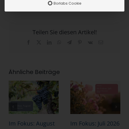
Borlabs Cookie
Teilen Sie diesen Artikel!
Facebook
X
LinkedIn
WhatsApp
Telegram
Pinterest
Vk
E-
Mail
Ähnliche Beiträge
Im Fokus: August
Im Fokus: Juli 2026