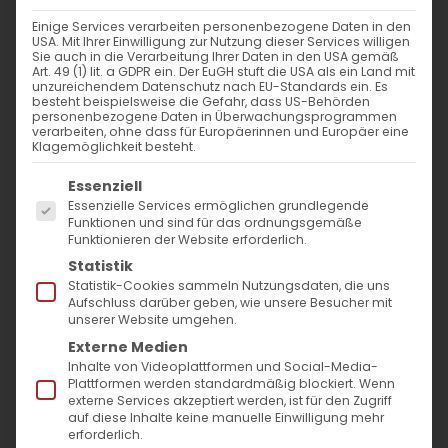
Einige Services verarbeiten personenbezogene Daten in den
Mitgliederversammlung mit
USA. Mit Ihrer Einwilligung zur Nutzung dieser Services willigen
Sie auch in die Verarbeitung Ihrer Daten in den USA gemäß
Wahlen
Art. 49 (1) lit. a GDPR ein. Der EuGH stuft die USA als ein Land mit
unzureichendem Datenschutz nach EU-Standards ein. Es
besteht beispielsweise die Gefahr, dass US-Behörden
Neue Gremienmitglieder der
personenbezogene Daten in Überwachungsprogrammen
verarbeiten, ohne dass für Europäerinnen und Europäer eine
Gemeinde wurden gewählt
Klagemöglichkeit besteht.
Es folgt eine Liste der Service-Gruppen, für die
Essenziell
Essenzielle Services ermöglichen grundlegende
Bartenbach, 10. März 2024
– Am Sonntag
Funktionen und sind für das ordnungsgemäße
Funktionieren der Website erforderlich.
fand die jährliche
Statistik
Gemeindemitgliederversammlung der
Statistik-Cookies sammeln Nutzungsdaten, die uns
Aufschluss darüber geben, wie unsere Besucher mit
Armenischen Gemeinde Baden-
unserer Website umgehen.
Württemberg e.V. im Evangelischen
Externe Medien
Inhalte von Videoplattformen und Social-Media-
Gemeindezentrum Bartenbach statt.
Plattformen werden standardmäßig blockiert. Wenn
externe Services akzeptiert werden, ist für den Zugriff
auf diese Inhalte keine manuelle Einwilligung mehr
Rückblick auf ein erfolgreiches Jahr 2023:
erforderlich.