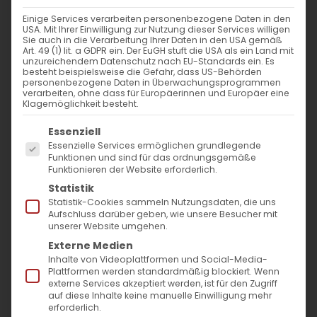
Einige Services verarbeiten personenbezogene Daten in den
Mitgliederversammlung mit
USA. Mit Ihrer Einwilligung zur Nutzung dieser Services willigen
Sie auch in die Verarbeitung Ihrer Daten in den USA gemäß
Wahlen
Art. 49 (1) lit. a GDPR ein. Der EuGH stuft die USA als ein Land mit
unzureichendem Datenschutz nach EU-Standards ein. Es
besteht beispielsweise die Gefahr, dass US-Behörden
Neue Gremienmitglieder der
personenbezogene Daten in Überwachungsprogrammen
verarbeiten, ohne dass für Europäerinnen und Europäer eine
Gemeinde wurden gewählt
Klagemöglichkeit besteht.
Es folgt eine Liste der Service-Gruppen, für die
Essenziell
Essenzielle Services ermöglichen grundlegende
Bartenbach, 10. März 2024
– Am Sonntag
Funktionen und sind für das ordnungsgemäße
Funktionieren der Website erforderlich.
fand die jährliche
Statistik
Gemeindemitgliederversammlung der
Statistik-Cookies sammeln Nutzungsdaten, die uns
Aufschluss darüber geben, wie unsere Besucher mit
Armenischen Gemeinde Baden-
unserer Website umgehen.
Württemberg e.V. im Evangelischen
Externe Medien
Inhalte von Videoplattformen und Social-Media-
Gemeindezentrum Bartenbach statt.
Plattformen werden standardmäßig blockiert. Wenn
externe Services akzeptiert werden, ist für den Zugriff
auf diese Inhalte keine manuelle Einwilligung mehr
Rückblick auf ein erfolgreiches Jahr 2023:
erforderlich.