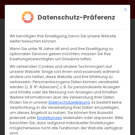
Zum
Facebook
X
Instagram
YouTube
Spotify
Telegram
LinkedIn
SoundCloud
Mit di
Inhalt
Datenschutz-Präferenz
springen
Wir benötigen Ihre Einwilligung, bevor Sie unsere Website
weiter besuchen können.
Wenn Sie unter 16 Jahre alt sind und Ihre Einwilligung zu
optionalen Services geben möchten, müssen Sie Ihre
Erziehungsberechtigten um Erlaubnis bitten.
Wir verwenden Cookies und andere Technologien auf
unserer Website. Einige von ihnen sind essenziell, während
andere uns helfen, diese Website und Ihre Erfahrung zu
Zurück
Vor
verbessern.
Personenbezogene Daten können verarbeitet
werden (z. B. IP-Adressen), z. B. für personalisierte Anzeigen
und Inhalte oder die Messung von Anzeigen und Inhalten.
Weitere Informationen über die Verwendung Ihrer Daten
finden Sie in unserer
Datenschutzerklärung
.
Es besteht keine
Mitgliederversammlung 2024
Verpflichtung, in die Verarbeitung Ihrer Daten einzuwilligen,
um dieses Angebot zu nutzen.
Sie können Ihre Auswahl
13. März 2024
jederzeit unter
|
Einstellungen
Aktuell
widerrufen oder anpassen.
Bitte
beachten Sie, dass aufgrund individueller Einstellungen
möglicherweise nicht alle Funktionen der Website verfügbar
sind.