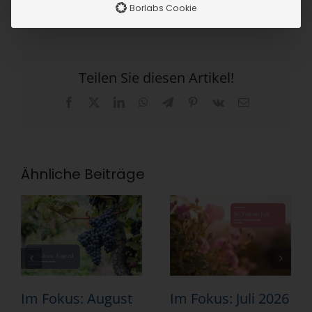
Borlabs Cookie
Teilen Sie diesen Artikel!
Facebook
X
LinkedIn
WhatsApp
Telegram
Pinterest
Vk
E-
Mail
Ähnliche Beiträge
Im Fokus: August
Im Fokus: Juli 2026